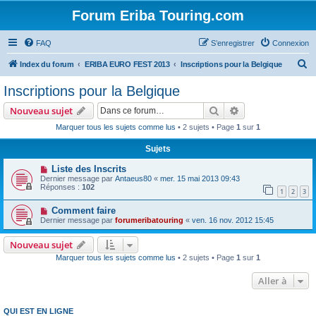
Forum Eriba Touring.com
FAQ
S’enregistrer
Connexion
R
Index du forum
ERIBA EURO FEST 2013
Inscriptions pour la Belgique
e
Inscriptions pour la Belgique
c
Rechercher
Recherche avanc
Nouveau sujet
h
Marquer tous les sujets comme lus
• 2 sujets • Page
1
sur
1
e
Sujets
r
c
Liste des Inscrits
Dernier message par
Antaeus80
«
mer. 15 mai 2013 09:43
h
Réponses :
102
1
2
3
e
Comment faire
r
Dernier message par
forumeribatouring
«
ven. 16 nov. 2012 15:45
Nouveau sujet
Marquer tous les sujets comme lus
• 2 sujets • Page
1
sur
1
Aller à
QUI EST EN LIGNE