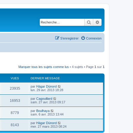
Rechercher
Recherche avancé
S’enregistrer
Connexion
Marquer tous les sujets comme lus
• 4 sujets • Page
1
sur
1
VUES
DERNIER MESSAGE
D
par
Hägar Dünord
V
23935
e
lun. 29 avr. 2013 18:28
r
u
n
D
par
Cagouillard
V
16953
i
e
sam. 27 avr. 2013 09:17
e
e
r
r
u
n
D
par
Boulhaya
s
m
V
8779
i
e
sam. 6 avr. 2013 13:44
e
e
e
r
s
r
u
n
s
D
par
Hägar Dünord
s
m
V
8143
i
a
e
mer. 27 mars 2013 08:24
e
e
e
g
r
s
r
u
e