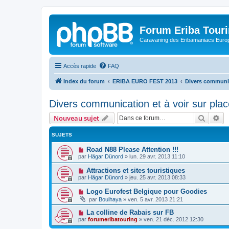
Forum Eriba Tour
Caravaning des Eribamaniacs Euro
Accès rapide
FAQ
Index du forum
ERIBA EURO FEST 2013
Divers communica
Divers communication et à voir sur plac
Recher
Re
Nouveau sujet
SUJETS
Road N88 Please Attention !!!
par
Hägar Dünord
»
lun. 29 avr. 2013 11:10
Attractions et sites touristiques
par
Hägar Dünord
»
jeu. 25 avr. 2013 08:33
Logo Eurofest Belgique pour Goodies
par
Boulhaya
»
ven. 5 avr. 2013 21:21
La colline de Rabais sur FB
par
forumeribatouring
»
ven. 21 déc. 2012 12:30