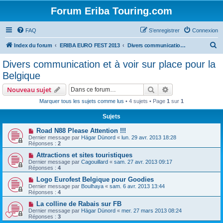
Forum Eriba Touring.com
FAQ
S’enregistrer
Connexion
R
Index du forum
ERIBA EURO FEST 2013
Divers communication et à voir sur place pour la Belgique
e
Divers communication et à voir sur place pour la
c
Belgique
h
Rechercher
Recherche avanc
Nouveau sujet
e
Marquer tous les sujets comme lus
• 4 sujets • Page
1
sur
1
r
Sujets
c
h
Road N88 Please Attention !!!
Dernier message par
Hägar Dünord
«
lun. 29 avr. 2013 18:28
e
Réponses :
2
r
Attractions et sites touristiques
Dernier message par
Cagouillard
«
sam. 27 avr. 2013 09:17
Réponses :
4
Logo Eurofest Belgique pour Goodies
Dernier message par
Boulhaya
«
sam. 6 avr. 2013 13:44
Réponses :
4
La colline de Rabais sur FB
Dernier message par
Hägar Dünord
«
mer. 27 mars 2013 08:24
Réponses :
3