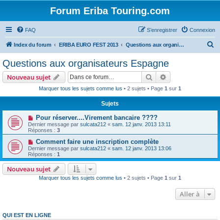
Forum Eriba Touring.com
FAQ
S’enregistrer
Connexion
R
Index du forum
ERIBA EURO FEST 2013
Questions aux organisateurs Espagne
e
Questions aux organisateurs Espagne
c
Rechercher
Recherche avanc
Nouveau sujet
h
Marquer tous les sujets comme lus
• 2 sujets • Page
1
sur
1
e
Sujets
r
c
Pour réserver....Virement bancaire ????
Dernier message par
sulcata212
«
sam. 12 janv. 2013 13:11
h
Réponses :
3
e
Comment faire une inscription complète
Dernier message par
sulcata212
«
sam. 12 janv. 2013 13:06
r
Réponses :
1
Nouveau sujet
Marquer tous les sujets comme lus
• 2 sujets • Page
1
sur
1
Aller à
QUI EST EN LIGNE