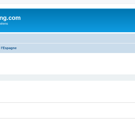
ing.com
péens
 l'Espagne
cher
cherche avancée