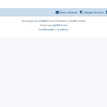
Nous contacter
L’équipe du forum
Développé par
phpBB
® Forum Software © phpBB Limited
Traduit par
phpBB-fr.com
Confidentialité
|
Conditions