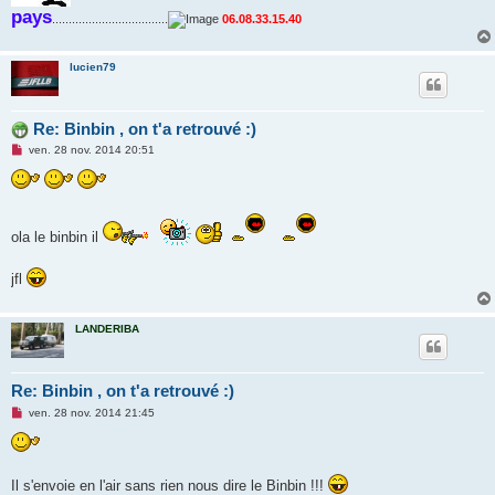
pays
...................................
06.08.33.15.40
lucien79
Re: Binbin , on t'a retrouvé :)
M
ven. 28 nov. 2014 20:51
e
s
s
a
g
e
ola le binbin il
n
o
n
jfl
l
u
LANDERIBA
Re: Binbin , on t'a retrouvé :)
M
ven. 28 nov. 2014 21:45
e
s
s
a
g
Il s'envoie en l'air sans rien nous dire le Binbin !!!
e