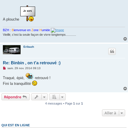
n
o
n
l
u
A plouche
BZH :
B
ienvenue en
Z
one
H
umide
Vieillir, c'est la seule façon de vivre longtemps............
Eribazh
Re: Binbin , on t'a retrouvé :)
M
sam. 29 nov. 2014 09:13
e
s
Traqué, épié,
retrouvé !
s
a
Fini la tranquillité
g
e
n
o
Répondre
n
l
4 messages • Page
1
sur
1
u
Aller à
QUI EST EN LIGNE