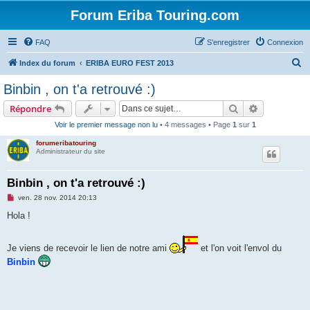
Forum Eriba Touring.com
FAQ
S’enregistrer
Connexion
R
Index du forum
ERIBA EURO FEST 2013
e
Binbin , on t'a retrouvé :)
c
Rechercher
Recherche 
Répondre
h
Voir le premier message non lu
• 4 messages • Page
1
sur
1
e
forumeribatouring
r
Administrateur du site
c
h
Binbin , on t'a retrouvé :)
e
M
ven. 28 nov. 2014 20:13
e
r
s
Hola !
s
a
g
Je viens de recevoir le lien de notre ami
e
et l'on voit l'envol du
n
Binbin
o
n
l
u