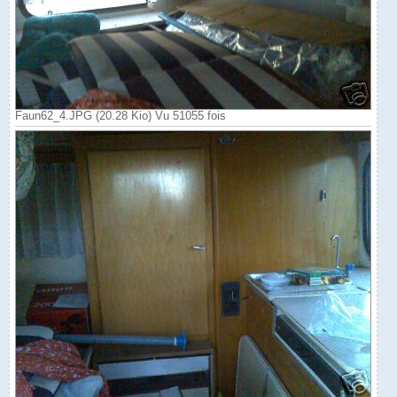
Faun62_4.JPG (20.28 Kio) Vu 51055 fois