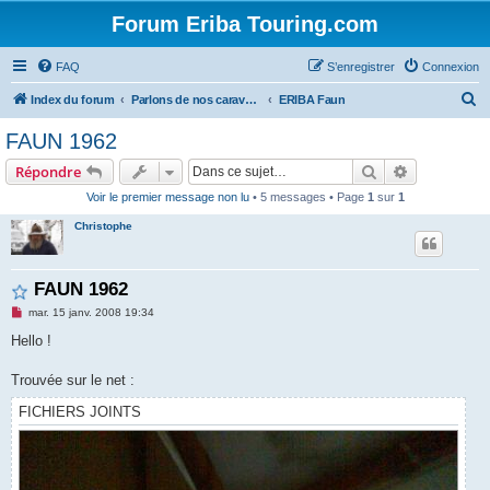
Forum Eriba Touring.com
FAQ
S’enregistrer
Connexion
R
Index du forum
Parlons de nos caravanes (anciennes et récentes)
ERIBA Faun
e
FAUN 1962
c
Rechercher
Recherche 
Répondre
h
Voir le premier message non lu
• 5 messages • Page
1
sur
1
e
Christophe
r
c
h
FAUN 1962
e
M
mar. 15 janv. 2008 19:34
e
r
s
Hello !
s
a
g
Trouvée sur le net :
e
n
FICHIERS JOINTS
o
n
l
u