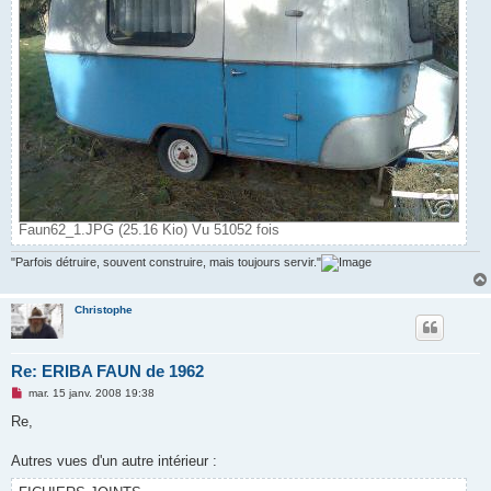
Faun62_1.JPG (25.16 Kio) Vu 51052 fois
"Parfois détruire, souvent construire, mais toujours servir."
Christophe
Re: ERIBA FAUN de 1962
M
mar. 15 janv. 2008 19:38
e
s
Re,
s
a
g
Autres vues d'un autre intérieur :
e
n