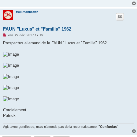
o
n
l
troll-manhattan
u
FAUN "Luxus" et "Familia" 1962
M
ven. 22 déc. 2017 17:15
e
s
Prospectus allemand de la FAUN "Luxus et "Familia" 1962
s
a
g
e
n
o
n
l
u
Cordialement
Patrick
Agis avec gentillesse, mais n'attends pas de la reconnaissance.
"Confucius"