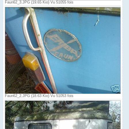
Faun62_3.JPG (19.65 Kio) Vu 51055 fois
Faun62_2.JPG (18.63 Kio) Vu 51053 fois