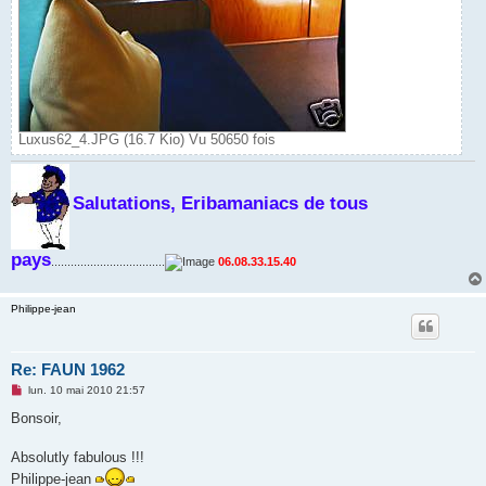
Luxus62_4.JPG (16.7 Kio) Vu 50650 fois
Salutations, Eribamaniacs de tous
pays
...................................
06.08.33.15.40
Philippe-jean
Re: FAUN 1962
M
lun. 10 mai 2010 21:57
e
s
Bonsoir,
s
a
g
Absolutly fabulous !!!
e
Philippe-jean
n