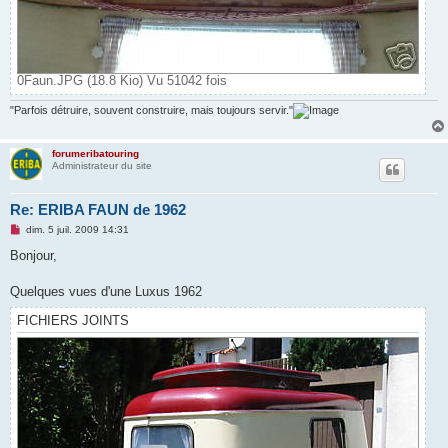
0Faun.JPG (18.8 Kio) Vu 51042 fois
"Parfois détruire, souvent construire, mais toujours servir."
forumeribatouring
Administrateur du site
Re: ERIBA FAUN de 1962
M
dim. 5 juil. 2009 14:31
e
s
Bonjour,
s
a
g
Quelques vues d'une Luxus 1962
e
n
FICHIERS JOINTS
o
n
l
u