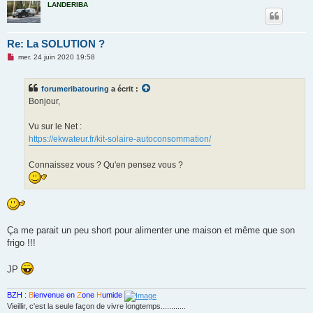
LANDERIBA
Re: La SOLUTION ?
M
mer. 24 juin 2020 19:58
e
s
s
forumeribatouring
a écrit :
a
g
Bonjour,
e
n
o
Vu sur le Net :
n
https://ekwateur.fr/kit-solaire-autoconsommation/
l
u
Connaissez vous ? Qu'en pensez vous ?
Ça me parait un peu short pour alimenter une maison et même que son
frigo !!!
JP
BZH :
B
ienvenue en
Z
one
H
umide
Vieillir, c'est la seule façon de vivre longtemps............