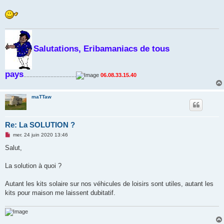
Salutations, Eribamaniacs de tous
pays
...................................
06.08.33.15.40
maTTaw
Re: La SOLUTION ?
M
mer. 24 juin 2020 13:46
e
s
Salut,
s
a
g
La solution à quoi ?
e
n
o
Autant les kits solaire sur nos véhicules de loisirs sont utiles, autant les
n
kits pour maison me laissent dubitatif.
l
u