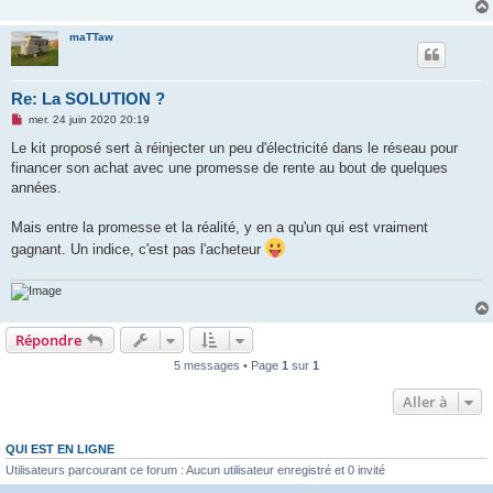
maTTaw
Re: La SOLUTION ?
M
mer. 24 juin 2020 20:19
e
s
Le kit proposé sert à réinjecter un peu d'électricité dans le réseau pour
s
financer son achat avec une promesse de rente au bout de quelques
a
g
années.
e
n
o
Mais entre la promesse et la réalité, y en a qu'un qui est vraiment
n
gagnant. Un indice, c'est pas l'acheteur
l
u
Répondre
5 messages • Page
1
sur
1
Aller à
QUI EST EN LIGNE
Utilisateurs parcourant ce forum : Aucun utilisateur enregistré et 0 invité