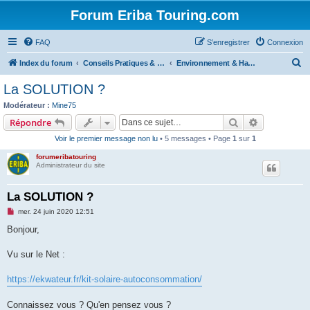
Forum Eriba Touring.com
FAQ
S’enregistrer
Connexion
R
Index du forum
Conseils Pratiques & Art de voyager
Environnement & Habitudes vertes
e
La SOLUTION ?
c
Modérateur :
Mine75
h
Rechercher
Recherche 
Répondre
e
Voir le premier message non lu
• 5 messages • Page
1
sur
1
r
forumeribatouring
c
Administrateur du site
h
La SOLUTION ?
e
M
mer. 24 juin 2020 12:51
r
e
s
Bonjour,
s
a
g
Vu sur le Net :
e
n
o
https://ekwateur.fr/kit-solaire-autoconsommation/
n
l
u
Connaissez vous ? Qu'en pensez vous ?