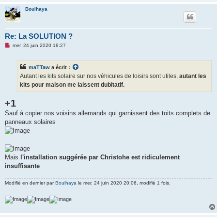
Boulhaya
Re: La SOLUTION ?
M
mer. 24 juin 2020 18:27
e
s
s
maTTaw
a écrit :
a
g
Autant les kits solaire sur nos véhicules de loisirs sont utiles,
autant les
e
kits pour maison me laissent dubitatif.
n
o
n
+1
l
u
Sauf à copier nos voisins allemands qui garnissent des toits complets de
panneaux solaires
Mais
l'installation suggérée par Christohe est ridiculement
insuffisante
Modifié en dernier par
Boulhaya
le mer. 24 juin 2020 20:06, modifié 1 fois.