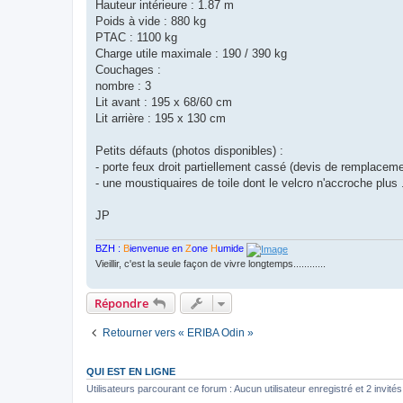
Hauteur intérieure : 1.87 m
Poids à vide : 880 kg
PTAC : 1100 kg
Charge utile maximale : 190 / 390 kg
Couchages :
nombre : 3
Lit avant : 195 x 68/60 cm
Lit arrière : 195 x 130 cm
Petits défauts (photos disponibles) :
- porte feux droit partiellement cassé (devis de remplacem
- une moustiquaires de toile dont le velcro n'accroche plus 
JP
BZH :
B
ienvenue en
Z
one
H
umide
Vieillir, c'est la seule façon de vivre longtemps............
Répondre
Retourner vers « ERIBA Odin »
QUI EST EN LIGNE
Utilisateurs parcourant ce forum : Aucun utilisateur enregistré et 2 invités