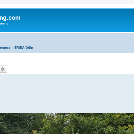
ing.com
péens
centes)
ERIBA Odin
echercher
Recherche avancée