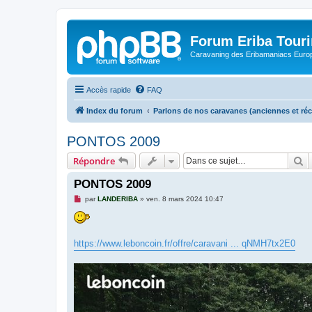
Forum Eriba Tour
Caravaning des Eribamaniacs Euro
Accès rapide
FAQ
Index du forum
Parlons de nos caravanes (anciennes et ré
PONTOS 2009
R
Répondre
PONTOS 2009
M
par
LANDERIBA
»
ven. 8 mars 2024 10:47
e
s
s
a
g
https://www.leboncoin.fr/offre/caravani ... qNMH7tx2E0
e
n
o
n
l
u