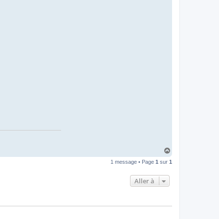
H
a
1 message • Page
1
sur
1
u
t
Aller à