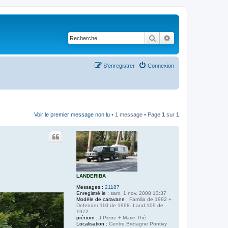
Rechercher
Recherche avancé
S’enregistrer
Connexion
Voir le premier message non lu
• 1 message • Page
1
sur
1
LANDERIBA
Messages :
21187
Enregistré le :
sam. 1 nov. 2008 13:37
Modèle de caravane :
Familia de 1992 +
Defender 110 de 1998. Land 109 de
1972.
prénom :
J-Pierre + Marie-Thé
Localisation :
Centre Bretagne Pontivy