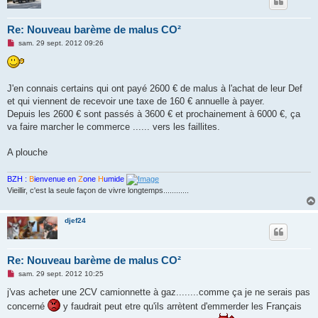
Re: Nouveau barème de malus CO²
M
sam. 29 sept. 2012 09:26
e
s
s
a
g
J'en connais certains qui ont payé 2600 € de malus à l'achat de leur Def
e
et qui viennent de recevoir une taxe de 160 € annuelle à payer.
n
o
Depuis les 2600 € sont passés à 3600 € et prochainement à 6000 €, ça
n
va faire marcher le commerce ...... vers les faillites.
l
u
A plouche
BZH :
B
ienvenue en
Z
one
H
umide
Vieillir, c'est la seule façon de vivre longtemps............
djef24
Re: Nouveau barème de malus CO²
M
sam. 29 sept. 2012 10:25
e
s
j'vas acheter une 2CV camionnette à gaz........comme ça je ne serais pas
s
concerné
y faudrait peut etre qu'ils arrètent d'emmerder les Français
a
g