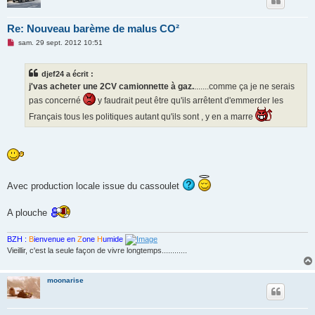
Re: Nouveau barème de malus CO²
M
sam. 29 sept. 2012 10:51
e
s
s
djef24 a écrit :
a
g
j'vas acheter une 2CV camionnette à gaz.
.......comme ça je ne serais
e
pas concerné
y faudrait peut être qu'ils arrêtent d'emmerder les
n
o
Français tous les politiques autant qu'ils sont , y en a marre
n
l
u
Avec production locale issue du cassoulet
A plouche
BZH :
B
ienvenue en
Z
one
H
umide
Vieillir, c'est la seule façon de vivre longtemps............
moonarise