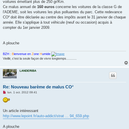
voitures émettant plus de 250 gr/Km.
Ce malus annuel de
160 euros
concerne les voitures de la classe G de
l'ADEME, soit les voitures les plus polluantes du parc. Cette redevance
CO² doit être déclarée au centre des impôts avant le 31 janvier de chaque
année. Elle s'applique à tout véhicule (neuf ou occasion) acquis à
compter du 1er janvier 2009.
A plouche
BZH :
B
ienvenue en
Z
one
H
umide
Vieillir, c'est la seule façon de vivre longtemps............
LANDERIBA
Re: Nouveau barème de malus CO²
M
lun. 1 oct. 2012 09:41
e
s
s
a
g
Un article intéressant
e
http://www.lepoint.fr/auto-addict/strat ... 94_659.php
n
o
n
A plouche
l