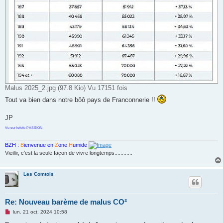
Malus 2025_2.jpg (97.8 Kio) Vu 17151 fois
Tout va bien dans notre bôô pays de Franconnerie !!
JP
Vu sur lefofo PASSION
BZH :
B
ienvenue en
Z
one
H
umide
Vieillir, c'est la seule façon de vivre longtemps............
Les Comtois
Re: Nouveau barème de malus CO²
M
lun. 21 oct. 2024 10:58
e