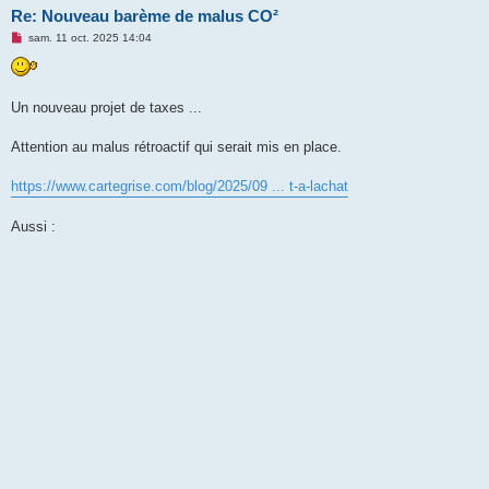
Re: Nouveau barème de malus CO²
M
sam. 11 oct. 2025 14:04
e
s
s
a
g
Un nouveau projet de taxes ...
e
n
o
Attention au malus rétroactif qui serait mis en place.
n
l
u
https://www.cartegrise.com/blog/2025/09 ... t-a-lachat
Aussi :