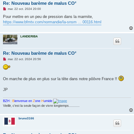
Re: Nouveau barème de malus CO²
M
mar. 22 oct. 2024 20:00
e
s
Pour mettre en un peu de pression dans la marmite,
s
https://www.bfmtv.com/normandie/la-snsm ... 00116.html
a
g
e
n
LANDERIBA
o
n
l
u
Re: Nouveau barème de malus CO²
M
mar. 22 oct. 2024 20:56
e
s
s
a
g
On marche de plus en plus sur la tête dans notre pôôvre France !!
e
n
o
JP
n
l
u
BZH :
B
ienvenue en
Z
one
H
umide
Vieillir, c'est la seule façon de vivre longtemps............
bruno3166