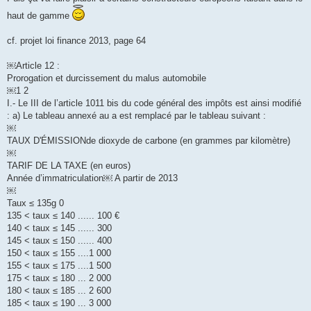
haut de gamme
cf. projet loi finance 2013, page 64
￼Article 12 :
Prorogation et durcissement du malus automobile
￼1 2
I.- Le III de l’article 1011 bis du code général des impôts est ainsi modifié
: a) Le tableau annexé au a est remplacé par le tableau suivant :
￼
TAUX D'ÉMISSIONde dioxyde de carbone (en grammes par kilomètre)
￼
TARIF DE LA TAXE (en euros)
Année d’immatriculation￼ A partir de 2013
￼
Taux ≤ 135g 0
135 < taux ≤ 140 ...... 100 €
140 < taux ≤ 145 ...... 300
145 < taux ≤ 150 ...... 400
150 < taux ≤ 155 ....1 000
155 < taux ≤ 175 ....1 500
175 < taux ≤ 180 ... 2 000
180 < taux ≤ 185 ... 2 600
185 < taux ≤ 190 ... 3 000