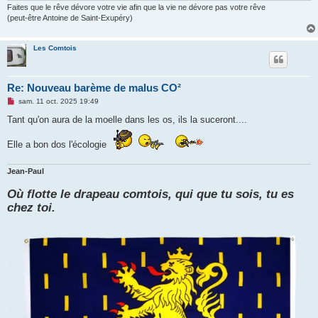
Faites que le rêve dévore votre vie afin que la vie ne dévore pas votre rêve
l
u
(peut-être Antoine de Saint-Exupéry)
Les Comtois
Re: Nouveau barème de malus CO²
M
sam. 11 oct. 2025 19:49
e
s
Tant qu'on aura de la moelle dans les os, ils la suceront....
s
a
Elle a bon dos l'écologie
g
e
n
o
Jean-Paul
n
l
Où flotte le drapeau comtois, qui que tu sois, tu es
u
chez toi.