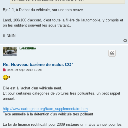
Bjr J-J, à l'achat du véhicule, sur une toto neuve...
Land, 100/100 d'accord, c'est toute la filière de l'automobile, y compris et
on les oublient souvent les sous traitant..
BINBIN.
LANDERIBA
Re: Nouveau barème de malus CO²
M
sam. 29 sept. 2012 12:28
e
s
s
a
g
Elle est à l'achat d'un véhicule neuf.
e
Et pour certaines catégories de voitures très polluantes, un petit rappel
n
o
annuel.
n
l
u
http://www.carte-grise.org/taxe_supplementaire.htm
Taxe annuelle à la détention d'un véhicule très polluant
La loi de finance rectificatif pour 2009 instaure un malus annuel pour les