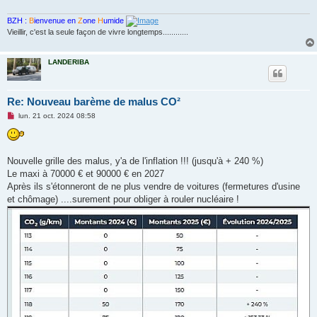
u
BZH :
B
ienvenue en
Z
one
H
umide
Vieillir, c'est la seule façon de vivre longtemps............
LANDERIBA
Re: Nouveau barème de malus CO²
M
lun. 21 oct. 2024 08:58
e
s
s
a
g
Nouvelle grille des malus, y'a de l'inflation !!! (jusqu'à + 240 %)
e
Le maxi à 70000 € et 90000 € en 2027
n
o
Après ils s'étonneront de ne plus vendre de voitures (fermetures d'usine
n
et chômage) ....surement pour obliger à rouler nucléaire !
l
u