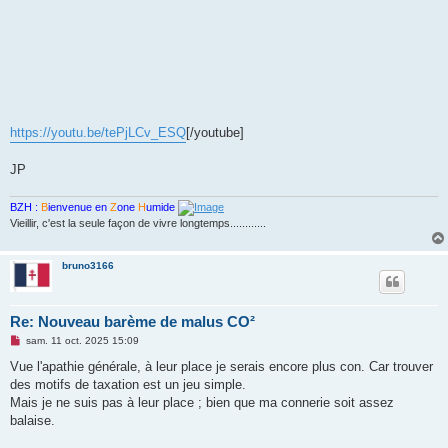
https://youtu.be/tePjLCv_ESQ
[/youtube]
JP
BZH :
B
ienvenue en
Z
one
H
umide
Vieillir, c'est la seule façon de vivre longtemps............
bruno3166
Re: Nouveau barème de malus CO²
M
sam. 11 oct. 2025 15:09
e
s
Vue l'apathie générale, à leur place je serais encore plus con. Car trouver
s
des motifs de taxation est un jeu simple.
a
g
Mais je ne suis pas à leur place ; bien que ma connerie soit assez
e
balaise.
n
o
n