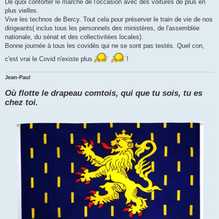
s
De quoi conforter le marché de l'occasion avec des voitures de plus en
s
plus vielles.
a
g
Vive les technos de Bercy. Tout cela pour préserver le train de vie de nos
e
dirigeants( inclus tous les personnels des ministères, de l'assemblée
n
o
nationale, du sénat et des collectivitées locales).
n
Bonne journée à tous les covidés qui ne se sont pas testés. Quel con,
l
u
c'est vrai le Covid n'existe plus
!
Jean-Paul
Où flotte le drapeau comtois, qui que tu sois, tu es
chez toi.