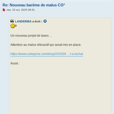
Re: Nouveau barème de malus CO²
M
mer. 15 oct. 2025 06:51
e
s
s
LANDERIBA
a écrit :
a
g
e
n
o
Un nouveau projet de taxes ...
n
l
u
Attention au malus rétroactif qui serait mis en place.
https://www.cartegrise.com/blog/2025/09 ... t-a-lachat
Aussi :