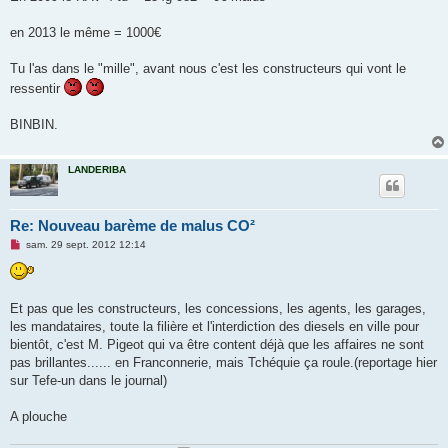
s
a
g
en 2013 le même = 1000€
e
n
o
Tu l'as dans le "mille", avant nous c'est les constructeurs qui vont le
n
ressentir
l
u
BINBIN.
LANDERIBA
Re: Nouveau barème de malus CO²
M
sam. 29 sept. 2012 12:14
e
s
s
a
g
Et pas que les constructeurs, les concessions, les agents, les garages,
e
les mandataires, toute la filière et l'interdiction des diesels en ville pour
n
o
bientôt, c'est M. Pigeot qui va être content déjà que les affaires ne sont
n
pas brillantes...... en Franconnerie, mais Tchéquie ça roule.(reportage hier
l
u
sur Tefe-un dans le journal)
A plouche