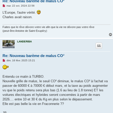
Re: Nouveau barème de malus CO²
M
mar. 22 oct. 2024 22:56
e
s
L'Europe, l'autre vérité.
s
Charles avait raison.
a
g
e
n
Faites que le rêve dévore votre vie afin que la vie ne dévore pas votre rêve
o
(peut-être Antoine de Saint-Exupéry)
n
l
u
LANDERIBA
Re: Nouveau barème de malus CO²
M
dim. 16 févr. 2025 15:21
e
s
s
a
g
Entendu ce matin à TURBO.
e
Nouvelle grille de malus, le seuil CO² diminue, le malus CO² à l'achat va
n
o
passer de 60000 € à 70000 € début mars, et la taxe au poids augmenter
n
vu que le poids retenu sera plus bas (1.6 au lieu de 1.8 tonne) ET les
l
u
voitures électriques et hybrides seront concernées à partir de mars
2026.... entre 10 et 30 € du Kg en plus selon le dépassement.
Elle est pas belle la vie en Fraconnerie ??
JP