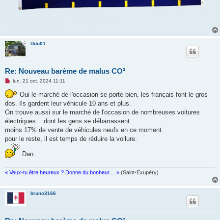
Ddu01
Re: Nouveau barème de malus CO²
M
lun. 21 oct. 2024 11:11
e
s
Oui le marché de l'occasion se porte bien, les français font le gros
s
dos. Ils gardent leur véhicule 10 ans et plus.
a
g
On trouve aussi sur le marché de l'occasion de nombreuses voitures
e
électriques ...dont les gens se débarrassent.
n
o
moins 17% de vente de véhicules neufs en ce moment.
n
pour le reste, il est temps de réduire la voilure.
l
u
Dan.
« Veux-tu être heureux ? Donne du bonheur… »
(Saint-Exupéry)
bruno3166