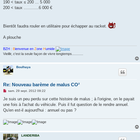
190 < taux ≤ 200 ... 5 000
200 < taux ............6 000 €
Bientôt faudra rouler en utilitaire pour échapper au racket.
A plouche
BZH :
B
ienvenue en
Z
one
H
umide
Vieillir, c'est la seule façon de vivre longtemps............
Boulhaya
Re: Nouveau barème de malus CO²
M
sam. 29 sept. 2012 09:22
e
s
Je suis un peu perdu sur cette histoire de malus ; à l'origine, on le payait
s
une fois à l'achat du véhicule. Puis il fut question de le rendre annuel.
a
g
Qu'en est-il aujourd'hui : annuel ou pas ?
e
n
o
n
l
u
LANDERIBA