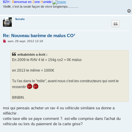
BZH :
B
ienvenue en
Z
one
H
umide
Vieillir, c'est la seule façon de vivre longtemps............
ferrals
Re: Nouveau barème de malus CO²
M
sam. 29 sept. 2012 12:18
e
s
s
eribabinbin a écrit :
a
g
En 2009 le RAV 4 td = 154g co2 = 0€ malus
e
n
o
en 2013 le même = 1000€
n
l
u
Tu l'as dans le "mille", avant nous c'est les constructeurs qui vont le
ressentir
BINBIN.
moi qui pensais acheter un rav 4 ou véhicule similaire sa donne a
réfléchir .
cette taxe elle se paye comment ?. est-elle comprise dans l'achat du
véhicule ou lors du paiement de la carte grise?