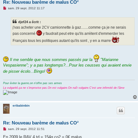
Re: Nouveau barème de malus CO²
M
sam. 29 sept. 2012 11:17
e
s
s
djef24 a écrit :
a
g
j'vas acheter une 2CV camionnette à gaz........comme ça je ne serais
e
pas concerné
y faudrait peut etre qu'ils arrètent d'emmerder les
n
o
Français tous les politiques autant qu'ils sont , y en a marre
n
l
u
Il me semble que nous sommes passés par la
"Marianne
Vespasienne"; y a pas longtemps?...Pour les ceusses qui avaient envie
de pisser écolo...Bingo!
Pour éviter la guerre,on n'offre pas ses armes
La vulgarité,ça ne s'improvise pas.On est vulgaire.On naît vulgaire.C'est une infirmité de l'âme
eribabinbin
Re: Nouveau barème de malus CO²
M
sam. 29 sept. 2012 11:51
e
s
En 2009 le RAV 4 td = 154g co2 = 0€ malus