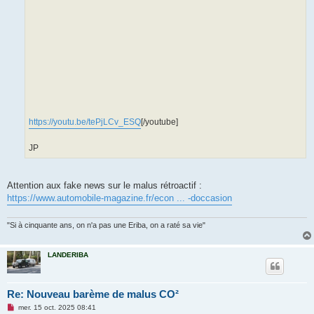
https://youtu.be/tePjLCv_ESQ
[/youtube]
JP
Attention aux fake news sur le malus rétroactif :
https://www.automobile-magazine.fr/econ ... -doccasion
"Si à cinquante ans, on n'a pas une Eriba, on a raté sa vie"
LANDERIBA
Re: Nouveau barème de malus CO²
M
mer. 15 oct. 2025 08:41