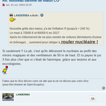
Re: Nouveau barème de malus CO²
M
lun. 21 oct. 2024 22:37
e
s
s
LANDERIBA
a écrit :
a
g
e
n
o
Nouvelle grille des malus, y'a de l'inflation !!! (jusqu'à + 240 %)
n
Le maxi à 70000 € et 90000 € en 2027
l
u
Après ils s'étonneront de ne plus vendre de voitures (fermetures d'usine
rouler nucléaire !
et chômage) ....surement pour obliger à
Si seulement !! Le pb, c'est qu'ils détruisent le nucléaire au profit des
miroirs magiques et des ventilateurs de 50 m de haut. Et tu payes le jus
3 fois plus cher que si c'était de l'atomique, grâce aux teutons et aux
escrologistes.
Faites que le rêve dévore votre vie afin que la vie ne dévore pas votre rêve
(peut-être Antoine de Saint-Exupéry)
LANDERIBA