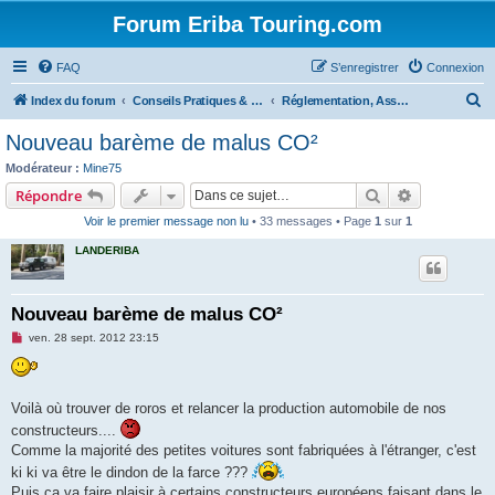
Forum Eriba Touring.com
FAQ
S’enregistrer
Connexion
R
Index du forum
Conseils Pratiques & Art de voyager
Réglementation, Assurances et Sécurité
e
Nouveau barème de malus CO²
c
Modérateur :
Mine75
h
Rechercher
Recherche 
Répondre
e
Voir le premier message non lu
• 33 messages • Page
1
sur
1
r
LANDERIBA
c
h
Nouveau barème de malus CO²
e
M
ven. 28 sept. 2012 23:15
r
e
s
s
a
g
Voilà où trouver de roros et relancer la production automobile de nos
e
constructeurs....
n
o
Comme la majorité des petites voitures sont fabriquées à l'étranger, c'est
n
l
ki ki va être le dindon de la farce ???
u
Puis ça va faire plaisir à certains constructeurs européens faisant dans le