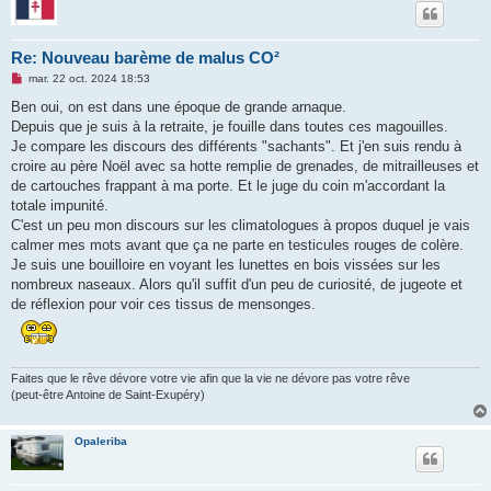
Re: Nouveau barème de malus CO²
M
mar. 22 oct. 2024 18:53
e
s
Ben oui, on est dans une époque de grande arnaque.
s
Depuis que je suis à la retraite, je fouille dans toutes ces magouilles.
a
g
Je compare les discours des différents "sachants". Et j'en suis rendu à
e
croire au père Noël avec sa hotte remplie de grenades, de mitrailleuses et
n
o
de cartouches frappant à ma porte. Et le juge du coin m'accordant la
n
totale impunité.
l
u
C'est un peu mon discours sur les climatologues à propos duquel je vais
calmer mes mots avant que ça ne parte en testicules rouges de colère.
Je suis une bouilloire en voyant les lunettes en bois vissées sur les
nombreux naseaux. Alors qu'il suffit d'un peu de curiosité, de jugeote et
de réflexion pour voir ces tissus de mensonges.
Faites que le rêve dévore votre vie afin que la vie ne dévore pas votre rêve
(peut-être Antoine de Saint-Exupéry)
Opaleriba