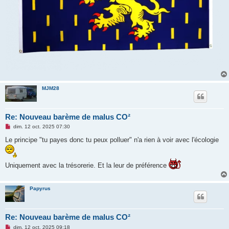
MJM28
Re: Nouveau barème de malus CO²
M
dim. 12 oct. 2025 07:30
e
s
Le principe "tu payes donc tu peux polluer" n'a rien à voir avec l'écologie
s
a
g
e
Uniquement avec la trésorerie. Et la leur de préférence
n
o
n
l
Papyrus
u
Re: Nouveau barème de malus CO²
M
dim. 12 oct. 2025 09:18