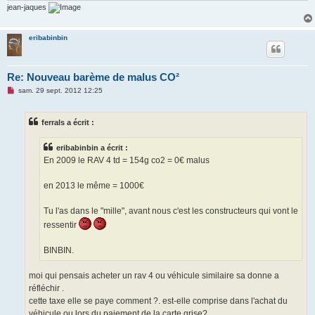
jean-jaques
eribabinbin
Re: Nouveau barème de malus CO²
M
sam. 29 sept. 2012 12:25
e
s
s
ferrals a écrit :
a
g
e
eribabinbin a écrit :
n
o
En 2009 le RAV 4 td = 154g co2 = 0€ malus
n
l
u
en 2013 le même = 1000€
Tu l'as dans le "mille", avant nous c'est les constructeurs qui vont le
ressentir
BINBIN.
moi qui pensais acheter un rav 4 ou véhicule similaire sa donne a
réfléchir .
cette taxe elle se paye comment ?. est-elle comprise dans l'achat du
véhicule ou lors du paiement de la carte grise?