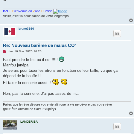
BZH :
B
ienvenue en
Z
one
H
umide
Vieillir, c'est la seule façon de vivre longtemps............
bruno3166
Re: Nouveau barème de malus CO²
M
dim. 16 févr. 2025 16:20
e
s
Faut prendre le fric où il est !!!!!
s
Manfou janépa.
a
g
Je serais pour taxer les étrons en fonction de leur taille, vu que ça
e
dépend de la bouffe !!
n
o
Et taxer la connerie aussi !!
n
l
u
Non, pas la connerie. J'ai pas assez de fric.
Faites que le rêve dévore votre vie afin que la vie ne dévore pas votre rêve
(peut-être Antoine de Saint-Exupéry)
LANDERIBA