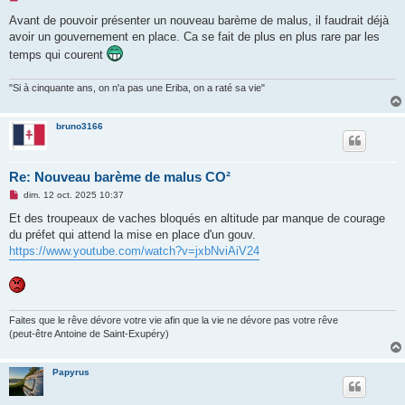
e
s
Avant de pouvoir présenter un nouveau barème de malus, il faudrait déjà
s
avoir un gouvernement en place. Ca se fait de plus en plus rare par les
a
g
temps qui courent
e
n
o
"Si à cinquante ans, on n'a pas une Eriba, on a raté sa vie"
n
l
u
bruno3166
Re: Nouveau barème de malus CO²
M
dim. 12 oct. 2025 10:37
e
s
Et des troupeaux de vaches bloqués en altitude par manque de courage
s
du préfet qui attend la mise en place d'un gouv.
a
g
https://www.youtube.com/watch?v=jxbNviAiV24
e
n
o
n
l
u
Faites que le rêve dévore votre vie afin que la vie ne dévore pas votre rêve
(peut-être Antoine de Saint-Exupéry)
Papyrus