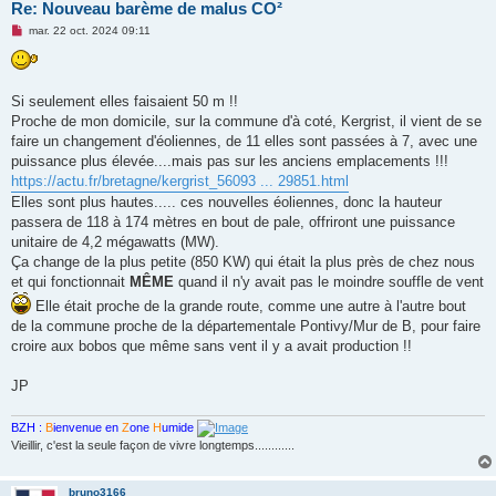
Re: Nouveau barème de malus CO²
M
mar. 22 oct. 2024 09:11
e
s
s
a
g
Si seulement elles faisaient 50 m !!
e
Proche de mon domicile, sur la commune d'à coté, Kergrist, il vient de se
n
o
faire un changement d'éoliennes, de 11 elles sont passées à 7, avec une
n
puissance plus élevée....mais pas sur les anciens emplacements !!!
l
u
https://actu.fr/bretagne/kergrist_56093 ... 29851.html
Elles sont plus hautes..... ces nouvelles éoliennes, donc la hauteur
passera de 118 à 174 mètres en bout de pale, offriront une puissance
unitaire de 4,2 mégawatts (MW).
Ça change de la plus petite (850 KW) qui était la plus près de chez nous
et qui fonctionnait
MÊME
quand il n'y avait pas le moindre souffle de vent
Elle était proche de la grande route, comme une autre à l'autre bout
de la commune proche de la départementale Pontivy/Mur de B, pour faire
croire aux bobos que même sans vent il y a avait production !!
JP
BZH :
B
ienvenue en
Z
one
H
umide
Vieillir, c'est la seule façon de vivre longtemps............
bruno3166