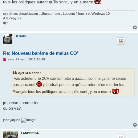
tous les politiques autant qu'ils sont , y en a marre
e
n
o
systèmes d'exploitation : Ubuntu-mate , Lubuntu ( linux ) et Windows 10
n
l
A la r'voyure
u
djef
ferrals
Re: Nouveau barème de malus CO²
M
sam. 29 sept. 2012 10:40
e
s
s
djef24 a écrit :
a
g
j'vas acheter une 2CV camionnette à gaz........comme ça je ne serais
e
pas concerné
y faudrait peut etre qu'ils arrètent d'emmerder les
n
o
Français tous les politiques autant qu'ils sont , y en a marre
n
l
u
je pense comme toi
ou on va?,
jean-jaques
LANDERIBA