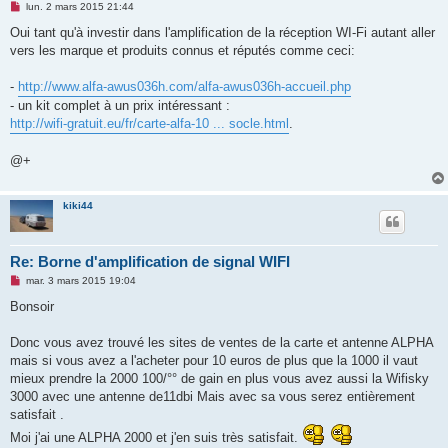
M
lun. 2 mars 2015 21:44
e
s
Oui tant qu'à investir dans l'amplification de la réception WI-Fi autant aller
s
vers les marque et produits connus et réputés comme ceci:
a
g
e
-
http://www.alfa-awus036h.com/alfa-awus036h-accueil.php
n
o
- un kit complet à un prix intéressant :
n
http://wifi-gratuit.eu/fr/carte-alfa-10 ... socle.html
.
l
u
@+
kiki44
Re: Borne d'amplification de signal WIFI
M
mar. 3 mars 2015 19:04
e
s
Bonsoir
s
a
g
Donc vous avez trouvé les sites de ventes de la carte et antenne ALPHA
e
mais si vous avez a l'acheter pour 10 euros de plus que la 1000 il vaut
n
o
mieux prendre la 2000 100/°° de gain en plus vous avez aussi la Wifisky
n
3000 avec une antenne de11dbi Mais avec sa vous serez entièrement
l
u
satisfait .
Moi j'ai une ALPHA 2000 et j'en suis très satisfait.