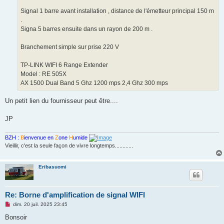
Signal 1 barre avant installation , distance de l'émetteur principal 150 m
.
Signa 5 barres ensuite dans un rayon de 200 m .
Branchement simple sur prise 220 V
TP-LINK WIFI 6 Range Extender
Model : RE 505X
AX 1500 Dual Band 5 Ghz 1200 mps 2,4 Ghz 300 mps
Un petit lien du fournisseur peut être....
JP
BZH :
B
ienvenue en
Z
one
H
umide
Vieillir, c'est la seule façon de vivre longtemps............
Eribasuomi
Re: Borne d'amplification de signal WIFI
M
dim. 20 juil. 2025 23:45
e
s
Bonsoir
s