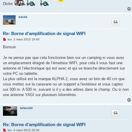
o
Dicke
n
l
u
kiki44
Re: Borne d'amplification de signal WIFI
M
lun. 2 mars 2015 19:40
e
s
Bonsoir
s
a
g
Je ne pense pas que cela fonctionne bien sur un camping si vous avez
e
un emplacement éloigné de l’émetteur WIFI, pour cela il vous faut une
n
o
antenne et l’électronique qui est avec et qui se branche directement sur
n
votre PC ou tablette.
l
u
La plus utilisé est la marque ALPHA 2, vous avez un brin de 40 cm que
vous mettez sur la caravane ou un support a l'extérieur et vous captez
sur 300 m. A 500 m, suivant si il y a des arbres dans le champ. Ou si non
une antenne YAGI sur plusieurs kilomètres.
bébert44
Re: Borne d'amplification de signal WIFI
M
lun. 2 mars 2015 20:54