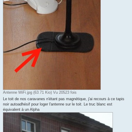
Antenne WiFi.jpg (63.71 Kio) Vu 20523 fois
Le toit de nos caravanes n'étant pas magnétique, j'ai recours à ce tapis
noir autoadhésif pour loger l'antenne sur le toit. Le truc blanc est
équivalent à un Alpha