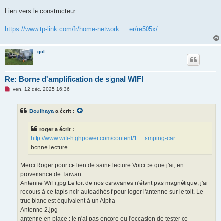
a
g
Lien vers le constructeur :
e
n
o
https://www.tp-link.com/fr/home-network ... er/re505x/
n
l
u
gcl
Re: Borne d'amplification de signal WIFI
M
ven. 12 déc. 2025 16:36
e
s
s
Boulhaya
a écrit :
a
g
e
roger a écrit :
n
o
http://www.wifi-highpower.com/content/1 ... amping-car
n
bonne lecture
l
u
Merci Roger pour ce lien de saine lecture Voici ce que j'ai, en
provenance de Taïwan
Antenne WiFi.jpg Le toit de nos caravanes n'étant pas magnétique, j'ai
recours à ce tapis noir autoadhésif pour loger l'antenne sur le toit. Le
truc blanc est équivalent à un Alpha
Antenne 2.jpg
antenne en place ; je n'ai pas encore eu l'occasion de tester ce