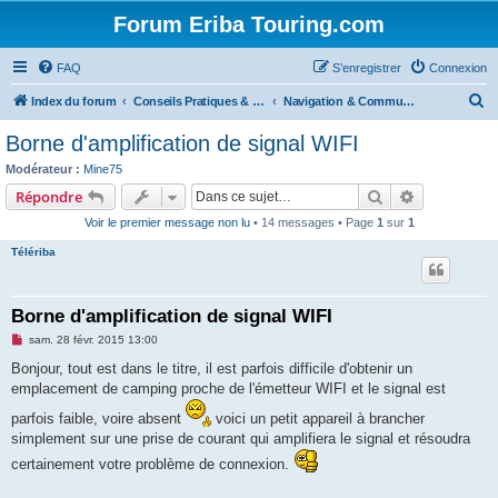
Forum Eriba Touring.com
FAQ
S’enregistrer
Connexion
R
Index du forum
Conseils Pratiques & Art de voyager
Navigation & Communication & Informatique & Photos
e
Borne d'amplification de signal WIFI
c
Modérateur :
Mine75
h
Rechercher
Recherche 
Répondre
e
Voir le premier message non lu
• 14 messages • Page
1
sur
1
r
Télériba
c
h
Borne d'amplification de signal WIFI
e
M
sam. 28 févr. 2015 13:00
r
e
s
Bonjour, tout est dans le titre, il est parfois difficile d'obtenir un
s
emplacement de camping proche de l'émetteur WIFI et le signal est
a
g
parfois faible, voire absent
voici un petit appareil à brancher
e
n
simplement sur une prise de courant qui amplifiera le signal et résoudra
o
n
certainement votre problème de connexion.
l
u