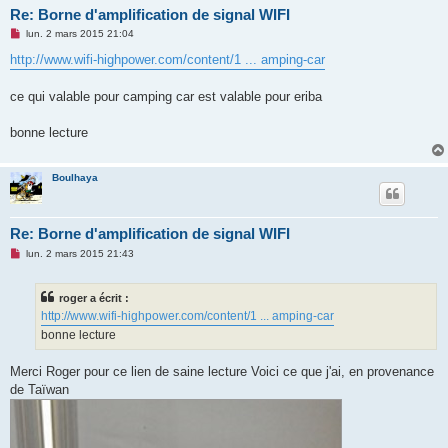
Re: Borne d'amplification de signal WIFI
M
lun. 2 mars 2015 21:04
e
s
http://www.wifi-highpower.com/content/1 ... amping-car
s
a
g
ce qui valable pour camping car est valable pour eriba
e
n
o
bonne lecture
n
l
u
Boulhaya
Re: Borne d'amplification de signal WIFI
M
lun. 2 mars 2015 21:43
e
s
s
roger a écrit :
a
g
http://www.wifi-highpower.com/content/1 ... amping-car
e
bonne lecture
n
o
n
Merci Roger pour ce lien de saine lecture Voici ce que j'ai, en provenance
l
u
de Taïwan