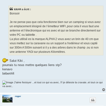
e
s
s
kiki44 a écrit :
a
g
Bonsoir
e
n
o
Je ne pense pas que cela fonctionne bien sur un camping si vous avez
n
un emplacement éloigné de l’émetteur WIFI ,pour cela il vous faut une
l
u
antenne et l’électronique qui es avec et qui se branche directement sur
votre PC ou tablette .
La plus utilisé es la marque ALPHA 2 vous avez un brin de 40 cm que
vous mettez sur la caravane ou un support a l'extérieur et vous capté
sur 300m A 500m suivant si il y a des arbres dans le champ .ou si non
une antenne YAGI sur plusieurs Kilomètres.
Salut Kiki ,
pourrais tu nous mettre quelques liens stp?
kenavo
bébert44
J'aime festoyer ...et tout ce qui va avec..!!! je déteste la cravate..et tout ce qui
va avec..
roger