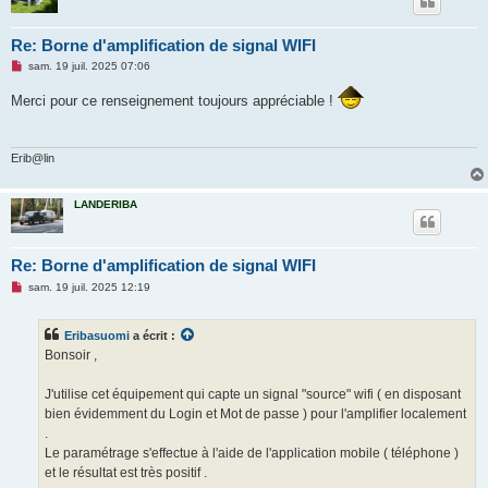
Re: Borne d'amplification de signal WIFI
M
sam. 19 juil. 2025 07:06
e
s
Merci pour ce renseignement toujours appréciable !
s
a
g
e
n
Erib@lin
o
n
l
LANDERIBA
u
Re: Borne d'amplification de signal WIFI
M
sam. 19 juil. 2025 12:19
e
s
s
Eribasuomi
a écrit :
a
g
Bonsoir ,
e
n
o
J'utilise cet équipement qui capte un signal "source" wifi ( en disposant
n
bien évidemment du Login et Mot de passe ) pour l'amplifier localement
l
u
.
Le paramétrage s'effectue à l'aide de l'application mobile ( téléphone )
et le résultat est très positif .