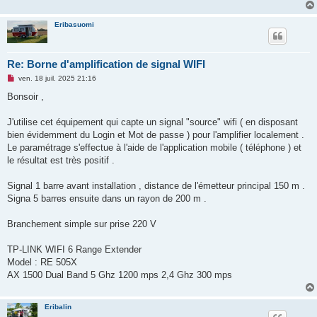
Eribasuomi
Re: Borne d'amplification de signal WIFI
M
ven. 18 juil. 2025 21:16
e
s
Bonsoir ,
s
a
g
J'utilise cet équipement qui capte un signal "source" wifi ( en disposant
e
bien évidemment du Login et Mot de passe ) pour l'amplifier localement .
n
o
Le paramétrage s'effectue à l'aide de l'application mobile ( téléphone ) et
n
le résultat est très positif .
l
u
Signal 1 barre avant installation , distance de l'émetteur principal 150 m .
Signa 5 barres ensuite dans un rayon de 200 m .
Branchement simple sur prise 220 V
TP-LINK WIFI 6 Range Extender
Model : RE 505X
AX 1500 Dual Band 5 Ghz 1200 mps 2,4 Ghz 300 mps
Eribalin