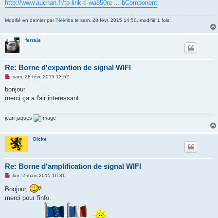
http://www.auchan.fr/tp-link-tl-wa850re ... bComponent
Modifié en dernier par
Télériba
le sam. 28 févr. 2015 14:50, modifié 1 fois.
ferrals
Re: Borne d'expantion de signal WIFI
M
sam. 28 févr. 2015 13:52
e
s
bonjour
s
merci ça a l'air interessant
a
g
e
n
jean-jaques
o
n
l
Dicke
u
Re: Borne d'amplification de signal WIFI
M
lun. 2 mars 2015 16:31
e
s
Bonjour,
s
merci pour l'info.
a
g
e
n