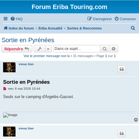
Forum Eriba Touring.com
FAQ
S’enregistrer
Connexion
R
Index du forum
Eriba Actualité
Sorties & Rencontres
e
Sortie en Pyrénées
c
Rechercher
Recherche 
Répondre
h
Voir le premier message non lu
• 31 messages • Page
1
sur
1
e
vieux.lion
r
c
h
Sortie en Pyrénées
e
M
mer. 6 mai 2026 10:44
e
r
s
Seuls sur le camping d'Argelès-Gazost.
s
a
g
e
n
o
n
l
vieux.lion
u