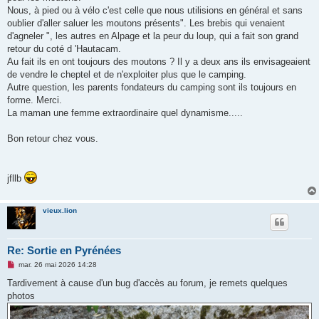
o
Nous, à pied ou à vélo c'est celle que nous utilisions en général et sans
n
l
oublier d'aller saluer les moutons présents". Les brebis qui venaient
u
d'agneler ", les autres en Alpage et la peur du loup, qui a fait son grand
retour du coté d 'Hautacam.
Au fait ils en ont toujours des moutons ? Il y a deux ans ils envisageaient
de vendre le cheptel et de n'exploiter plus que le camping.
Autre question, les parents fondateurs du camping sont ils toujours en
forme. Merci.
La maman une femme extraordinaire quel dynamisme.....
Bon retour chez vous.
jfllb
vieux.lion
Re: Sortie en Pyrénées
M
mar. 26 mai 2026 14:28
e
s
Tardivement à cause d'un bug d'accès au forum, je remets quelques
s
photos
a
g
e