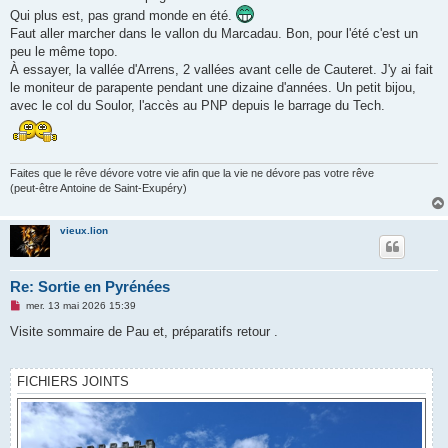
s
Qui plus est, pas grand monde en été.
a
g
Faut aller marcher dans le vallon du Marcadau. Bon, pour l'été c'est un
e
peu le même topo.
n
o
À essayer, la vallée d'Arrens, 2 vallées avant celle de Cauteret. J'y ai fait
n
le moniteur de parapente pendant une dizaine d'années. Un petit bijou,
l
u
avec le col du Soulor, l'accès au PNP depuis le barrage du Tech.
Faites que le rêve dévore votre vie afin que la vie ne dévore pas votre rêve
(peut-être Antoine de Saint-Exupéry)
vieux.lion
Re: Sortie en Pyrénées
M
mer. 13 mai 2026 15:39
e
s
Visite sommaire de Pau et, préparatifs retour .
s
a
g
e
FICHIERS JOINTS
n
o
n
l
u