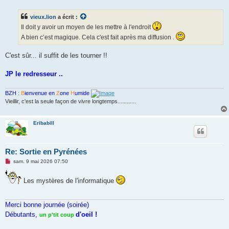
s
s
vieux.lion
a écrit :
a
g
Il doit y avoir un moyen de les mettre à l'endroit
e
n
A bien c’est magique. Cela c'est fait après ma diffusion .
o
n
C'est sûr... il suffit de les tourner !!
l
u
JP le redresseur ..
BZH :
B
ienvenue en
Z
one
H
umide
Vieillir, c'est la seule façon de vivre longtemps............
Eribabill
Re: Sortie en Pyrénées
M
sam. 9 mai 2026 07:50
e
s
s
Les mystères de l'informatique
a
g
e
Merci bonne journée (soirée)
n
o
Débutants,
d'oeil !
un p'tit coup
n
l
u