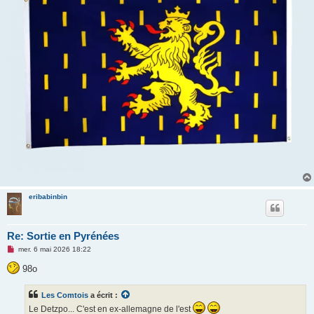
eribabinbin
Re: Sortie en Pyrénées
M
mer. 6 mai 2026 18:22
e
s
98o
s
a
g
Les Comtois
a écrit :
e
n
Le Detzpo... C'est en ex-allemagne de l'est