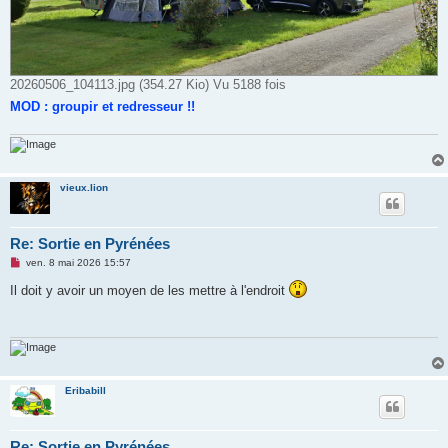
20260506_104113.jpg (354.27 Kio) Vu 5188 fois
MOD : groupir et redresseur !!
vieux.lion
Re: Sortie en Pyrénées
M
ven. 8 mai 2026 15:57
e
s
Il doit y avoir un moyen de les mettre à l'endroit
s
a
g
e
n
o
n
l
Eribabill
u
Re: Sortie en Pyrénées