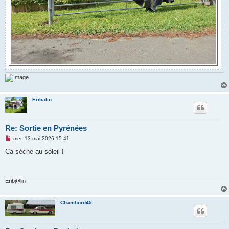
Eribalin
Re: Sortie en Pyrénées
M
mer. 13 mai 2026 15:41
e
s
Ca sèche au soleil !
s
a
g
e
n
Erib@lin
o
n
l
Chambord45
u