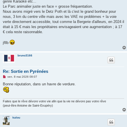
genre Karaoké etc...
Le Parc animalier juste en face = grosse fréquentation.
Nous avons migré vers le Detz Poth et là c'est le grand bonheur pour
nous, 3 km du centre ville mais avec les VAE no problèmes + la voie
verte directement accessible, tout comme la Bergerie d'ailleurs, en 2024 il
était à 15 € mais les propriétaires envisageaient une augmentation ; à 17
€ cela reste raisonnable.
jfllb
bruno3166
Re: Sortie en Pyrénées
M
ven. 8 mai 2026 08:07
e
s
Bonne réputation, dans un havre de verdure.
s
a
g
e
n
Faites que le rêve dévore votre vie afin que la vie ne dévore pas votre rêve
o
(peut-être Antoine de Saint-Exupéry)
n
l
u
kalou