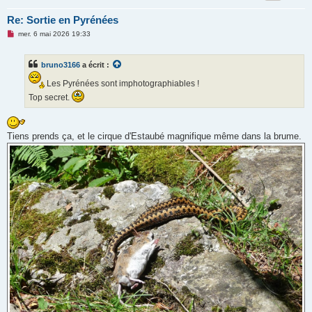
Re: Sortie en Pyrénées
M
mer. 6 mai 2026 19:33
e
s
s
bruno3166
a écrit :
a
g
Les Pyrénées sont imphotographiables !
e
n
Top secret.
o
n
l
u
Tiens prends ça, et le cirque d'Estaubé magnifique même dans la brume.