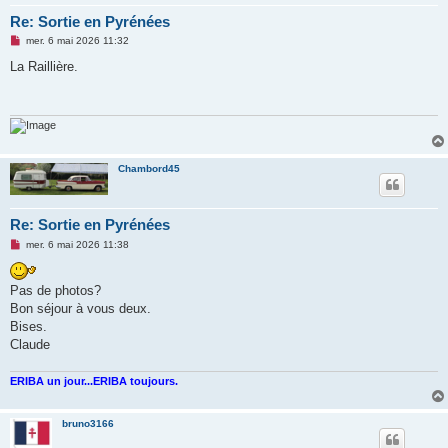
Re: Sortie en Pyrénées
M
mer. 6 mai 2026 11:32
e
s
La Raillière.
s
a
g
e
n
o
n
l
Chambord45
u
Re: Sortie en Pyrénées
M
mer. 6 mai 2026 11:38
e
s
s
Pas de photos?
a
g
Bon séjour à vous deux.
e
Bises.
n
o
Claude
n
l
u
ERIBA un jour...ERIBA toujours.
bruno3166