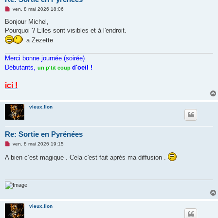
M
ven. 8 mai 2026 18:06
e
s
Bonjour Michel,
s
Pourquoi ? Elles sont visibles et à l'endroit.
a
g
a Zezette
e
n
o
Merci bonne journée (soirée)
n
Débutants,
d'oeil !
l
un p'tit coup
u
ici !
vieux.lion
Re: Sortie en Pyrénées
M
ven. 8 mai 2026 19:15
e
s
A bien c’est magique . Cela c'est fait après ma diffusion .
s
a
g
e
n
o
n
l
vieux.lion
u