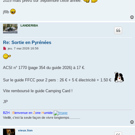
2025 mais prévu sur Septembre cette année.
l
u
jfllb
LANDERIBA
Re: Sortie en Pyrénées
M
jeu. 7 mai 2026 16:56
e
s
s
a
g
ACSI n° 1770 (page 354 du guide 2026) à 17 €
.
e
n
o
Sur le guide FFCC pour 2 pers : 26 € + 5 € électricité + 1.50 €
n
l
u
Vite remboursé le guide Camping Card !
JP
BZH :
B
ienvenue en
Z
one
H
umide
Vieillir, c'est la seule façon de vivre longtemps............
vieux.lion