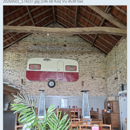
20260501_174237.jpg (146.68 Kio) Vu 4539 fois