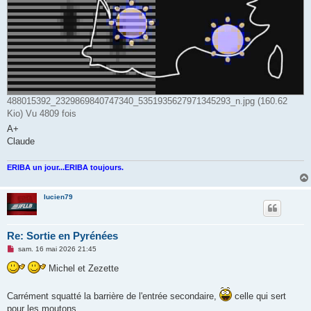
488015392_2329869840747340_5351935627971345293_n.jpg (160.62
Kio) Vu 4809 fois
A+
Claude
ERIBA un jour...ERIBA toujours.
lucien79
Re: Sortie en Pyrénées
M
sam. 16 mai 2026 21:45
e
s
Michel et Zezette
s
a
g
Carrément squatté la barrière de l'entrée secondaire,
celle qui sert
e
n
pour les moutons.