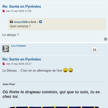
Re: Sortie en Pyrénées
M
mer. 6 mai 2026 17:28
e
s
s
bruno3166
a écrit :
a
g
Quel camping ?
e
n
o
Le detzpo ?
n
l
u
Les Comtois
Re: Sortie en Pyrénées
M
mer. 6 mai 2026 18:17
e
s
Le Detzpo... C'est en ex-allemagne de l'est
s
a
g
e
n
Jean-Paul
o
n
Où flotte le drapeau comtois, qui que tu sois, tu es
l
u
chez toi.