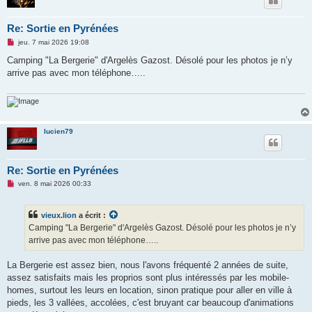
Re: Sortie en Pyrénées
M
jeu. 7 mai 2026 19:08
e
s
Camping "La Bergerie" d'Argelès Gazost. Désolé pour les photos je n’y
s
arrive pas avec mon téléphone…..
a
g
e
n
o
n
l
lucien79
u
Re: Sortie en Pyrénées
M
ven. 8 mai 2026 00:33
e
s
s
vieux.lion
a écrit :
a
g
Camping "La Bergerie" d'Argelès Gazost. Désolé pour les photos je n’y
e
arrive pas avec mon téléphone…..
n
o
n
La Bergerie est assez bien, nous l'avons fréquenté 2 années de suite,
l
u
assez satisfaits mais les proprios sont plus intéressés par les mobile-
homes, surtout les leurs en location, sinon pratique pour aller en ville à
pieds, les 3 vallées, accolées, c'est bruyant car beaucoup d'animations