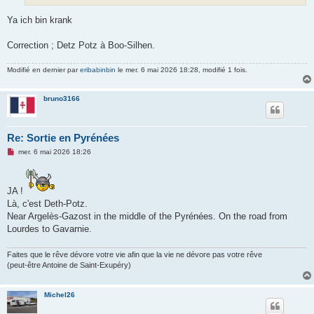
o
n
Ya ich bin krank
l
u
Correction ; Detz Potz à Boo-Silhen.
Modifié en dernier par
eribabinbin
le mer. 6 mai 2026 18:28, modifié 1 fois.
bruno3166
Re: Sortie en Pyrénées
M
mer. 6 mai 2026 18:26
e
s
s
a
JA !
g
e
Là, c'est Deth-Potz.
n
Near Argelès-Gazost in the middle of the Pyrénées. On the road from
o
n
Lourdes to Gavarnie.
l
u
Faites que le rêve dévore votre vie afin que la vie ne dévore pas votre rêve
(peut-être Antoine de Saint-Exupéry)
Michel26