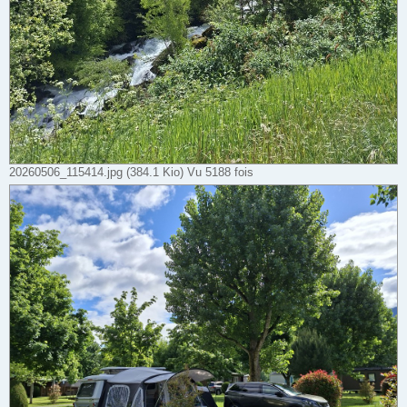
20260506_115414.jpg (384.1 Kio) Vu 5188 fois