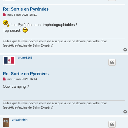
Re: Sortie en Pyrénées
M
mer. 6 mai 2026 16:11
e
s
Les Pyrénées sont imphotographiables !
s
a
Top secret.
g
e
n
Faites que le rêve dévore votre vie afin que la vie ne dévore pas votre rêve
o
(peut-être Antoine de Saint-Exupéry)
n
l
u
bruno3166
Re: Sortie en Pyrénées
M
mer. 6 mai 2026 16:14
e
s
Quel camping ?
s
a
g
e
n
Faites que le rêve dévore votre vie afin que la vie ne dévore pas votre rêve
o
(peut-être Antoine de Saint-Exupéry)
n
l
u
eribabinbin