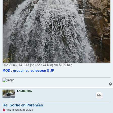
20260506_141613.jpg (329.74 Kio) Vu 5129 fois
MOD : groupir et redresseur !! JP
LANDERIBA
Re: Sortie en Pyrénées
M
ven. 8 mai 2026 22:28
e