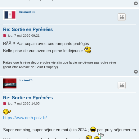
bruno3166
Re: Sortie en Pyrénées
M
jeu. 7 mai 2026 09:21
e
s
RÂÂ !! Pas copain avec ces rampants protégés.
s
Belle prise de vue avec en prime le déjeuner
a
g
e
n
Faites que le rêve dévore votre vie afin que la vie ne dévore pas votre rêve
o
(peut-être Antoine de Saint-Exupéry)
n
l
u
lucien79
Re: Sortie en Pyrénées
M
jeu. 7 mai 2026 14:05
e
s
s
https://www.deth-potz.fr/
a
g
e
Super camping, super séjour en mai /juin 2024 ;
n
pas pu y séjourner en
o
n