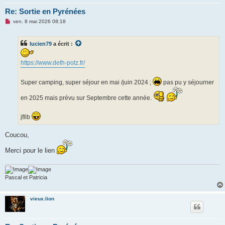
Re: Sortie en Pyrénées
M
ven. 8 mai 2026 08:18
e
s
s
lucien79
a écrit :
a
g
e
https://www.deth-potz.fr/
n
o
n
l
Super camping, super séjour en mai /juin 2024 ;
pas pu y séjourner
u
en 2025 mais prévu sur Septembre cette année.
jfllb
Coucou,
Merci pour le lien
Pascal et Patricia
vieux.lion