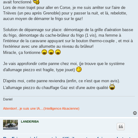
avait fonctionné
n
Lors de mon trajet pour aller en Corse, je me suis arrêter sur l'aire de
l
u
Trièves (un peu après Grenoble) pour y passer la nuit, et là, rebelotte,
aucun moyen de démarrer le frigo sur le gaz!
Solution de dépannage sur place: démontage de la grille d'aération basse
du frigo, démontage du cache-brûleur du frigo (1 vis), ma femme à
l'intérieur de la caravane appuyant sur le bouton thermo-couple , et moi à
l'extérieur avec une allumette au niveau du brûleur!
Miracle, ça fontionne
Je vais approfondir cette panne chez moi, (je trouve que le système
d'allumage piezzo est fragile, type jouet)
D'après moi, cette panne reviendra (enfin, ce n'est que mon avis).
L'allumage piezzo du chauffage Gaz est d'une autre qualité
Daniel
Attention!...je suis une IA....(Intelligence Alsacienne)
LANDERIBA