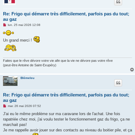
Re: Frigo qui démarre très difficilement, parfois pas du tout;
au gaz
M
lun. 25 mai 2026 12:08
e
s
s
a
Un grand merci !
g
e
n
o
n
Faites que le rêve dévore votre vie afin que la vie ne dévore pas votre rêve
l
u
(peut-être Antoine de Saint-Exupéry)
Blémeleu
Re: Frigo qui démarre très difficilement, parfois pas du tout;
au gaz
M
mar. 26 mai 2026 07:52
e
s
J'ai eu le même problème sur ma caravane lors de l'achat. Une fois
s
rapatriée chez moi, j'ai voulu tester le fonctionnement gaz du frigo, ça ne
a
g
marchait pas!
e
Je me rappelle avoir jouer sur des contacts au niveau du boitier pile, et ça
n
o