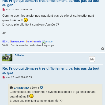
Re: Frigo qui démarre très difficilement, parfois pas du tout;
au gaz
M
mar. 26 mai 2026 08:20
e
s
Comme quoi, les anciennes n'avaient pas de pile et ça fonctionnant
s
quand même !!
a
g
Et cette pile elle tient combien d'année ??
e
n
o
JP
n
l
u
BZH :
B
ienvenue en
Z
one
H
umide
Vieillir, c'est la seule façon de vivre longtemps............
Eribalin
Re: Frigo qui démarre très difficilement, parfois pas du tout;
au gaz
M
mer. 27 mai 2026 06:55
e
s
s
LANDERIBA
a écrit :
a
g
Comme quoi, les anciennes n'avaient pas de pile et ça fonctionnant
e
quand même !!
n
o
Et cette pile elle tient combien d'année ??
n