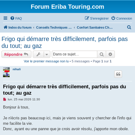
Forum Eriba Touring.com
FAQ
S’enregistrer
Connexion
R
Index du forum
Conseils Techniques Accessoires & Modifications
Confort Sanitaires Chauffage Froid
e
Frigo qui démarre très difficilement, parfois pas
c
du tout; au gaz
h
Rechercher
Recherche 
Répondre
e
Voir le premier message non lu
• 5 messages • Page
1
sur
1
r
nihali
c
h
e
Frigo qui démarre très difficilement, parfois pas du
tout; au gaz
r
M
lun. 25 mai 2026 11:30
e
s
Bonjour à tous,
s
a
g
Je n'écris pas beaucoup ici, mais je viens souvent y chercher de l'info qui
e
me facilite la vie.
n
o
Donc, ayant eu une panne que je crois avoir résolu, j'apporte mon obole.
n