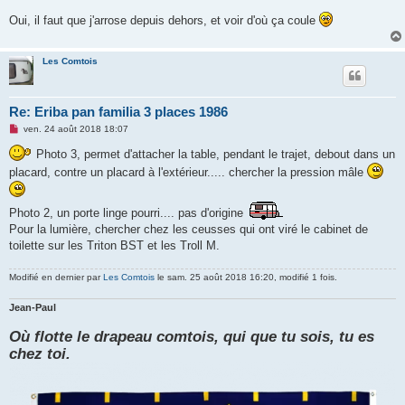
l
u
Oui, il faut que j'arrose depuis dehors, et voir d'où ça coule
Les Comtois
Re: Eriba pan familia 3 places 1986
M
ven. 24 août 2018 18:07
e
s
Photo 3, permet d'attacher la table, pendant le trajet, debout dans un
s
placard, contre un placard à l'extérieur..... chercher la pression mâle
a
g
e
n
Photo 2, un porte linge pourri.... pas d'origine
o
n
Pour la lumière, chercher chez les ceusses qui ont viré le cabinet de
l
toilette sur les Triton BST et les Troll M.
u
Modifié en dernier par
Les Comtois
le sam. 25 août 2018 16:20, modifié 1 fois.
Jean-Paul
Où flotte le drapeau comtois, qui que tu sois, tu es
chez toi.