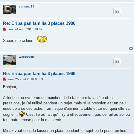
santana33
Re: Eriba pan familia 3 places 1986
M
ven. 24 août 2018 19:09
e
s
s
Super, merci bien
a
g
e
n
weedevoli
o
n
l
u
Re: Eriba pan familia 3 places 1986
M
sam. 25 août 2018 06:53
e
s
Bonjour,
s
a
g
Attention au système de maintien de la table par la lanière et les
e
pressions, je l'ai utilisé pendant un trajet mais si la pression est un peu
n
o
usée cela se décroche... au risque d'abimer la table et ce sur quoi elle va
n
cogner...
C'est lié au fait qu'il n'y a effectivement pas de rail au sol ou
l
u
tout autre chose pour la maintenir.
Mieux vaut donc la laisser en place pendant le trajet ou la poser en lieu