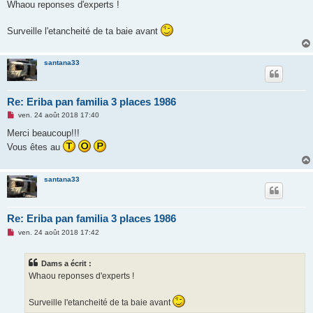
s
Whaou reponses d'experts !
s
a
g
Surveille l'etancheité de ta baie avant
e
n
o
n
santana33
l
u
Re: Eriba pan familia 3 places 1986
M
ven. 24 août 2018 17:40
e
s
Merci beaucoup!!!
s
Vous êtes au
a
g
e
n
santana33
o
n
l
u
Re: Eriba pan familia 3 places 1986
M
ven. 24 août 2018 17:42
e
s
s
Dams a écrit :
a
g
Whaou reponses d'experts !
e
n
o
Surveille l'etancheité de ta baie avant
n