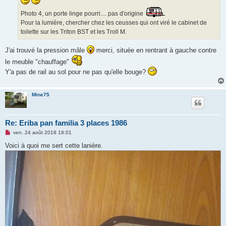
n
l
Photo 4, un porte linge pourri.... pas d'origine
u
Pour la lumière, chercher chez les ceusses qui ont viré le cabinet de
toilette sur les Triton BST et les Troll M.
J'ai trouvé la pression mâle
merci, située en rentrant à gauche contre
le meuble "chauffage"
Y'a pas de rail au sol pour ne pas qu'elle bouge?
Mine75
Re: Eriba pan familia 3 places 1986
M
ven. 24 août 2018 19:01
e
s
Voici à quoi me sert cette lanière.
s
a
g
e
n
o
n
l
u