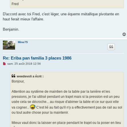
Fred
D'accord avec toi Fred, c'est léger, une équerre métallique pivotante en
haut ferait mieux l'affaire.
Benjamin.
Mine75
Re: Eriba pan familia 3 places 1986
M
sam. 25 août 2018 12:56
e
s
s
weedevoli a écrit :
a
g
Bonjour,
e
n
o
Attention au système de maintien de la table par la lanière et les
n
pressions, je l'ai utilisé pendant un trajet mais si la pression est un peu
l
u
usée cela se décroche... au risque d'abimer la table et ce sur quoi elle
va cogner...
C'est lié au fait qu'il n'y a effectivement pas de rail au sol
ou tout autre chose pour la maintenir.
Mieux vaut donc la laisser en place pendant le trajet ou la poser en lieu