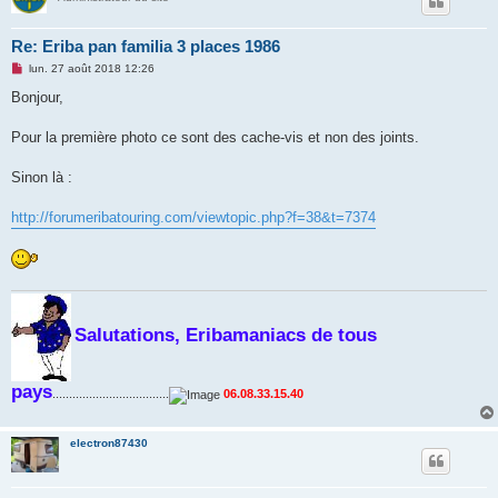
Re: Eriba pan familia 3 places 1986
M
lun. 27 août 2018 12:26
e
s
Bonjour,
s
a
g
Pour la première photo ce sont des cache-vis et non des joints.
e
n
o
Sinon là :
n
l
u
http://forumeribatouring.com/viewtopic.php?f=38&t=7374
Salutations, Eribamaniacs de tous
pays
...................................
06.08.33.15.40
electron87430