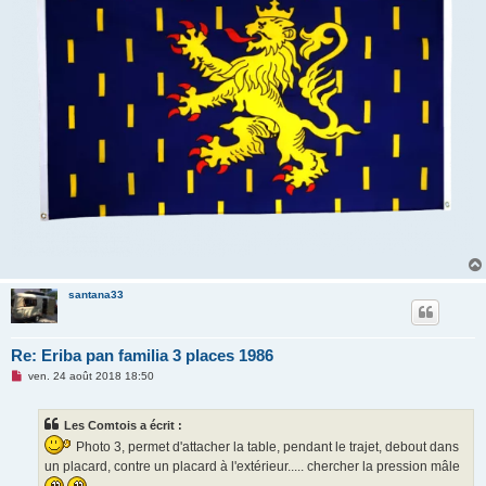
santana33
Re: Eriba pan familia 3 places 1986
M
ven. 24 août 2018 18:50
e
s
s
Les Comtois a écrit :
a
g
Photo 3, permet d'attacher la table, pendant le trajet, debout dans
e
un placard, contre un placard à l'extérieur..... chercher la pression mâle
n
o