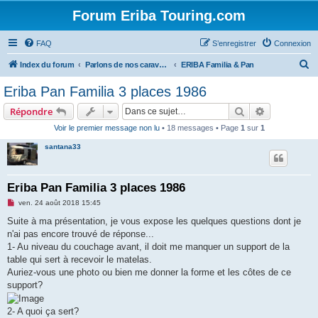
Forum Eriba Touring.com
FAQ
S’enregistrer
Connexion
R
Index du forum
Parlons de nos caravanes (anciennes et récentes)
ERIBA Familia & Pan
e
Eriba Pan Familia 3 places 1986
c
Rechercher
Recherche 
Répondre
h
Voir le premier message non lu
• 18 messages • Page
1
sur
1
e
santana33
r
c
h
Eriba Pan Familia 3 places 1986
e
M
ven. 24 août 2018 15:45
e
r
s
Suite à ma présentation, je vous expose les quelques questions dont je
s
n'ai pas encore trouvé de réponse...
a
g
1- Au niveau du couchage avant, il doit me manquer un support de la
e
table qui sert à recevoir le matelas.
n
o
Auriez-vous une photo ou bien me donner la forme et les côtes de ce
n
support?
l
u
2- A quoi ça sert?