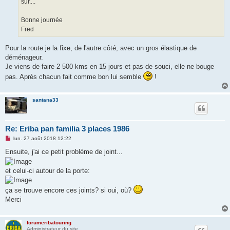
sûr....
Bonne journée
Fred
Pour la route je la fixe, de l'autre côté, avec un gros élastique de
déménageur.
Je viens de faire 2 500 kms en 15 jours et pas de souci, elle ne bouge
pas. Après chacun fait comme bon lui semble
!
santana33
Re: Eriba pan familia 3 places 1986
M
lun. 27 août 2018 12:22
e
s
Ensuite, j'ai ce petit problème de joint...
s
a
g
et celui-ci autour de la porte:
e
n
o
ça se trouve encore ces joints? si oui, où?
n
Merci
l
u
forumeribatouring
Administrateur du site