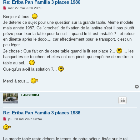
Re: Eriba Pan Familia 3 places 1986
M
mer. 27 mai 2026 23:50
e
s
Bonjour à tous,
.
s
Je déterre ce sujet pour une question sur la grande table. Même modèle
a
g
mais année 1987. Ce "crochet" de fixation de la lanière n'est il pas plutôt
e
prévu pour fixer la table pour la nuit... quand le lit est installé ?...et retour
n
o
en dinette après le dodo.... car effectivement pour le transport, c'est un
n
peu léger...
l
u
2e chose : Que fait on de cette table quand le lit est place ?...
... les
banquettes se touchent et elles ont des pieds qui empêche de mettre la
table au sol...
Quelqu'un a-t-il la solution ?...
Merci à tous...
LANDERIBA
Re: Eriba Pan Familia 3 places 1986
M
jeu. 28 mai 2026 08:54
e
s
s
a
g
La grande table reste dehors le temps de notre séjour, fixée sur le rail