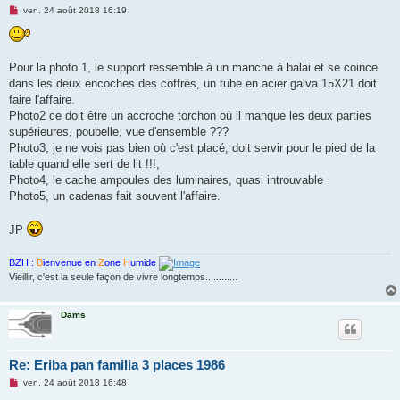
M
ven. 24 août 2018 16:19
e
s
s
a
g
Pour la photo 1, le support ressemble à un manche à balai et se coince
e
dans les deux encoches des coffres, un tube en acier galva 15X21 doit
n
o
faire l'affaire.
n
Photo2 ce doit être un accroche torchon où il manque les deux parties
l
u
supérieures, poubelle, vue d'ensemble ???
Photo3, je ne vois pas bien où c'est placé, doit servir pour le pied de la
table quand elle sert de lit !!!,
Photo4, le cache ampoules des luminaires, quasi introuvable
Photo5, un cadenas fait souvent l'affaire.
JP
BZH :
B
ienvenue en
Z
one
H
umide
Vieillir, c'est la seule façon de vivre longtemps............
Dams
Re: Eriba pan familia 3 places 1986
M
ven. 24 août 2018 16:48
e