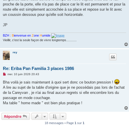
e
proche de la porte, elle n'a pas de place car le lit est permanent et pour la
n
o
route elle est simplement accrochée à sa place et repose sur le lit avec
n
un coussin dessous pour qu'elle soit horizontale.
l
u
JP
BZH :
B
ienvenue en
Z
one
H
umide
Vieillir, c'est la seule façon de vivre longtemps............
rey
Re: Eriba Pan Familia 3 places 1986
M
mer. 10 juin 2026 20:43
e
s
Bha voilà je sais maintenant à quoi sert donc ce bouton pression !
s
A lire au sujet de la table d'origine que je ne possédais pas lors de l'achat
a
g
de la Careyvan , je n'ai au final aucun regrets si elle encombre lors du
e
passage en mode couchage.
n
o
Ma table " home made " est bien plus pratique !
n
l
u
Répondre
18 messages • Page
1
sur
1