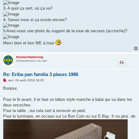
3- A quoi ça sert, où ça va?
4- Savez-vous si ça existe encore?
5-Avez-vous une photo du support de la roue de secours (accroche)?
Merci bien et bon WE à tous
forumeribatouring
Administrateur du site
Re: Eriba pan familia 3 places 1986
M
ven. 24 août 2018 16:02
e
s
Bonjour,
s
a
g
Pour le lit avant, il te faut un bâton style manche à balai qui va dans les
e
deux encoches.
n
o
Pour la table , oui cela sert à recevoir un pied.
n
Pour le luminaire, en occase sur Le Bon Coin ou sur E-Bay .fr ou plus .de
l
u