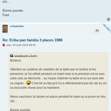
sûr....
Bonne journée
Fred
eribabinbin
Re: Eriba pan familia 3 places 1986
M
sam. 25 août 2018 08:50
e
s
s
weedevoli a écrit :
a
g
Bonjour,
e
n
o
Attention au système de maintien de la table par la lanière et les
n
pressions, je l'ai utilisé pendant un trajet mais si la pression est un peu
l
u
usée cela se décroche... au risque d'abimer la table et ce sur quoi elle
va cogner...
C'est lié au fait qu'il n'y a effectivement pas de rail au sol
ou tout autre chose pour la maintenir.
Mieux vaut donc la laisser en place pendant le trajet ou la poser en lieu
sûr....
Bonne journée