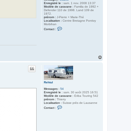
Enregistré le :
sam. 1 nov. 2008 13:37
g
Modèle de caravane :
Familia de 1992 +
7
Defender 110 de 1998. Land 109 de
9
1972.
prénom :
J-Pierre + Marie-Thé
Localisation :
Centre Bretagne Pontivy
Morbihan
C
Contact :
o
n
t
a
c
t
e
r
H
L
a
A
u
N
t
D
E
R
I
Rehtul
B
A
Messages :
54
Enregistré le :
sam. 30 août 2025 16:51
Modèle de caravane :
Eriba Touring 542
prénom :
Thierry
Localisation :
Suisse près de Lausanne
C
Contact :
o
n
t
a
c
t
e