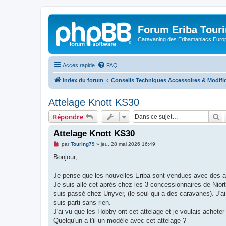
Forum Eriba Tour
Caravaning des Eribamaniacs Euro
Accès rapide
FAQ
Index du forum
Conseils Techniques Accessoires & Modifi
Attelage Knott KS30
R
Répondre
Attelage Knott KS30
M
par
Touring79
»
jeu. 28 mai 2026 16:49
e
s
Bonjour,
s
a
g
Je pense que les nouvelles Eriba sont vendues avec des 
e
Je suis allé cet après chez les 3 concessionnaires de Nio
n
o
suis passé chez Unyver, (le seul qui a des caravanes). J'ai 
n
suis parti sans rien.
l
u
J'ai vu que les Hobby ont cet attelage et je voulais acheter
Quelqu'un a t'il un modèle avec cet attelage ?