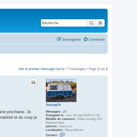
Rechercher
Recherche avancé
S’enregistrer
Connexion
Voir le premier message non lu
• 7 messages • Page
1
sur
1
Touring79
aine prochaine. Je
Messages :
25
Enregistré le :
mer. 20 mai 2026 21:33
matériel et du coup je
Modèle de caravane :
Eriba touring 310
Harbour blue
prénom :
Jean-Luc
Localisation :
Deux-Sèvres
C
Contact :
o