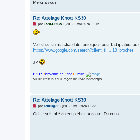
Merci à vous.
Re: Attelage Knott KS30
M
par
LANDERIBA
»
jeu. 28 mai 2026 18:15
e
s
s
a
g
Voir chez un marchand de remorques pour l'adaptateur ou
e
https://www.google.com/search?client=fi ... 13+broches
n
o
n
l
JP
u
BZH :
B
ienvenue en
Z
one
H
umide
Vieillir, c'est la seule façon de vivre longtemps............
Re: Attelage Knott KS30
M
par
Touring79
»
jeu. 28 mai 2026 18:33
e
s
Oui je suis allé du coup chez sudauto. Du coup.
s
a
g
e
n
o
n