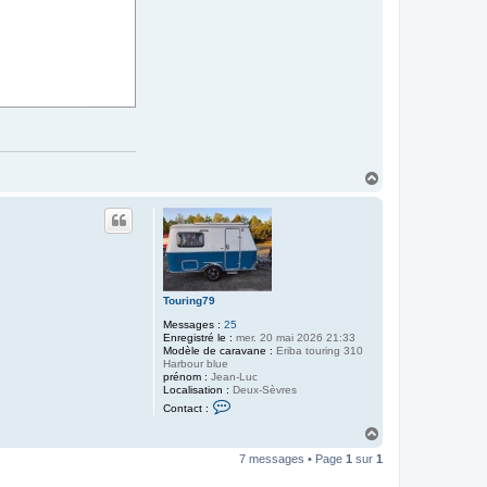
H
a
u
t
Touring79
Messages :
25
Enregistré le :
mer. 20 mai 2026 21:33
Modèle de caravane :
Eriba touring 310
Harbour blue
prénom :
Jean-Luc
Localisation :
Deux-Sèvres
C
Contact :
o
n
H
t
a
a
7 messages • Page
1
sur
1
u
c
t
t