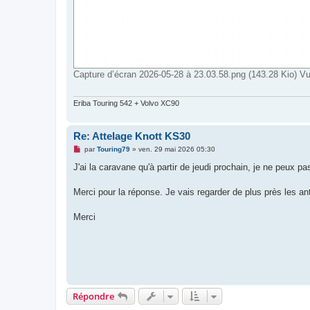
Capture d’écran 2026-05-28 à 23.03.58.png (143.28 Kio) Vu
Eriba Touring 542 + Volvo XC90
Re: Attelage Knott KS30
M
par
Touring79
»
ven. 29 mai 2026 05:30
e
s
J'ai la caravane qu'à partir de jeudi prochain, je ne peux pa
s
a
g
Merci pour la réponse. Je vais regarder de plus près les anti
e
n
o
Merci
n
l
u
Répondre