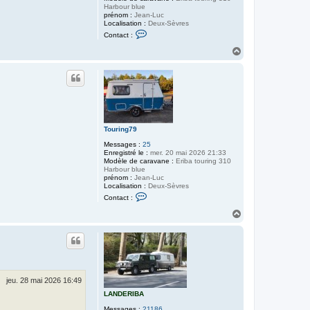
B
Harbour blue
A
prénom :
Jean-Luc
Localisation :
Deux-Sèvres
C
Contact :
o
n
H
t
a
a
u
c
t
t
e
r
T
o
u
Touring79
r
i
Messages :
25
n
Enregistré le :
mer. 20 mai 2026 21:33
g
Modèle de caravane :
Eriba touring 310
7
Harbour blue
9
prénom :
Jean-Luc
Localisation :
Deux-Sèvres
C
Contact :
o
n
H
t
a
a
u
c
t
t
e
r
T
o
jeu. 28 mai 2026 16:49
u
r
LANDERIBA
i
Messages :
21186
n