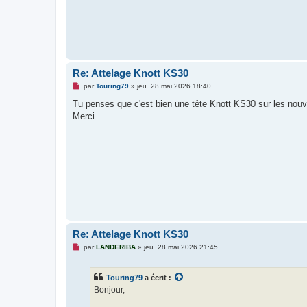
l
u
Re: Attelage Knott KS30
M
par
Touring79
»
jeu. 28 mai 2026 18:40
e
s
Tu penses que c'est bien une tête Knott KS30 sur les nouv
s
Merci.
a
g
e
n
o
n
l
u
Re: Attelage Knott KS30
M
par
LANDERIBA
»
jeu. 28 mai 2026 21:45
e
s
s
Touring79
a écrit :
a
g
Bonjour,
e
n