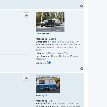
n
H
t
a
a
c
u
t
t
e
r
T
o
u
r
LANDERIBA
i
n
Messages :
21186
g
Enregistré le :
sam. 1 nov. 2008 13:37
7
Modèle de caravane :
Familia de 1992 +
9
Defender 110 de 1998. Land 109 de
1972.
prénom :
J-Pierre + Marie-Thé
Localisation :
Centre Bretagne Pontivy
Morbihan
C
Contact :
o
n
H
t
a
a
u
c
t
t
e
r
L
A
N
Touring79
D
E
Messages :
25
R
Enregistré le :
mer. 20 mai 2026 21:33
I
Modèle de caravane :
Eriba touring 310