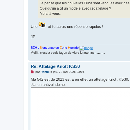
o
Je pense que les nouvelles Eriba sont vendues avec de
n
Quelqu'un a t'il un modèle avec cet attelage ?
l
u
Merci à vous.
Une
et tu auras une réponse rapidos !
JP
BZH :
B
ienvenue en
Z
one
H
umide
Vieillir, c'est la seule façon de vivre longtemps............
Re: Attelage Knott KS30
M
par
Rehtul
»
jeu. 28 mai 2026 23:04
e
s
Ma 542 est de 2023 est a en effet un attelage Knott KS30.
s
J'ai un antivol idoine.
a
g
e
n
o
n
l
u