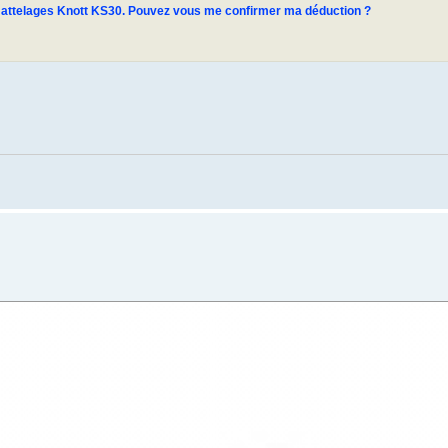
s
attelages Knott KS30. Pouvez vous me confirmer ma déduction ?