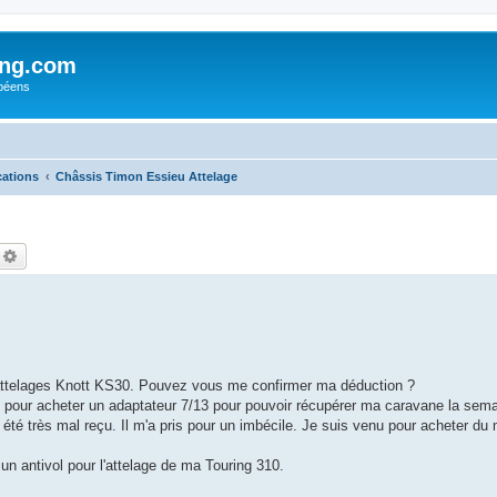
ing.com
péens
cations
Châssis Timon Essieu Attelage
echercher
Recherche avancée
attelages Knott KS30. Pouvez vous me confirmer ma déduction ?
rt pour acheter un adaptateur 7/13 pour pouvoir récupérer ma caravane la sem
été très mal reçu. Il m'a pris pour un imbécile. Je suis venu pour acheter du 
 un antivol pour l'attelage de ma Touring 310.