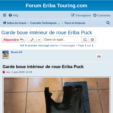
Forum Eriba Touring.com
FAQ
S’enregistrer
Connexion
R
Index du forum
Conseils Techniques Accessoires & Modifications
Trucs et Astuces
e
Garde boue intérieur de roue Eriba Puck
c
Rechercher
Recherche 
Répondre
h
Voir le premier message non lu
• 3 messages • Page
1
sur
1
e
Bruno 83
r
c
h
Garde boue intérieur de roue Eriba Puck
e
M
lun. 1 juin 2026 11:19
e
r
s
s
a
g
e
n
o
n
l
u