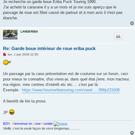
Je recherche un garde boue Eriba Puck Touring 1990.
J'ai acheté la caravane il y a un mois et je me suis aperçu que le
passage de roue est fibré cassé de partout et à mon avis il n'est pas
étanche.
LANDERIBA
Re: Garde boue intérieur de roue eriba puck
M
lun. 1 juin 2026 11:50
e
s
s
a
g
Un passage par la case présentation est de coutume sur un forum, ceci
e
pour mieux te connaitre, d'où viens-je, dans quel état j'erre, mon tracteur,
n
o
ma région, mes centres d’intérêt etc etc.... c'est par là :
n
Exemple :
https://www.forumeribatouring.com/viewt ... 08#p231608
l
u
A bientôt de lire ta prose.
JP
BZH :
B
ienvenue en
Z
one
H
umide
Vieillir, c'est la seule façon de vivre longtemps............