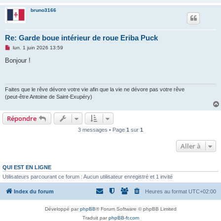
bruno3166
Re: Garde boue intérieur de roue Eriba Puck
M
lun. 1 juin 2026 13:59
e
s
Bonjour !
s
a
g
e
n
Faites que le rêve dévore votre vie afin que la vie ne dévore pas votre rêve
o
(peut-être Antoine de Saint-Exupéry)
n
l
u
Répondre
3 messages • Page
1
sur
1
Aller à
QUI EST EN LIGNE
Utilisateurs parcourant ce forum : Aucun utilisateur enregistré et 1 invité
Index du forum
Heures au format
UTC+02:00
Développé par
phpBB
® Forum Software © phpBB Limited
Traduit par
phpBB-fr.com