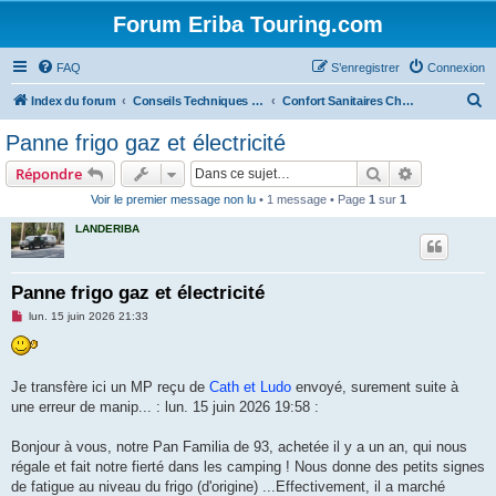
Forum Eriba Touring.com
FAQ
S’enregistrer
Connexion
R
Index du forum
Conseils Techniques Accessoires & Modifications
Confort Sanitaires Chauffage Froid
e
Panne frigo gaz et électricité
c
Rechercher
Recherche 
Répondre
h
Voir le premier message non lu
• 1 message • Page
1
sur
1
e
LANDERIBA
r
c
h
Panne frigo gaz et électricité
e
M
lun. 15 juin 2026 21:33
e
r
s
s
a
g
Je transfère ici un MP reçu de
Cath et Ludo
envoyé, surement suite à
e
une erreur de manip... : lun. 15 juin 2026 19:58 :
n
o
n
Bonjour à vous, notre Pan Familia de 93, achetée il y a un an, qui nous
l
u
régale et fait notre fierté dans les camping ! Nous donne des petits signes
de fatigue au niveau du frigo (d'origine) ...Effectivement, il a marché