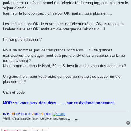
parfaitement un séjour, branché à l'électricité du camping, puis plus rien le
séjour d’après ...
Idem sur la fonction gaz : un séjour OK, parfait, puis plus rien ...
Les fusibles sont OK, le voyant vert de l'électricité est OK, et au gaz la
lumière bleue est OK, mais envoie presque de l'air chaud ...!
Est ce grave docteur ?
Nous ne sommes pas de très grands bricoleurs ... Si de grandes
manœuvres a envisager, peut être prendre rdv chez un spécialiste Eriba
(ou caravanes) ?
Nous sommes dans le Nord, 59 ... Si besoin auriez vous des adresses ?
Un grand merci pour votre aide, qui nous permettrait de passer un été
plus serein !!!
Cath et Ludo
MOD : si vous avez des idées ....... sur ce dysfonctionnement.
BZH :
B
ienvenue en
Z
one
H
umide
Vieillir, c'est la seule façon de vivre longtemps............