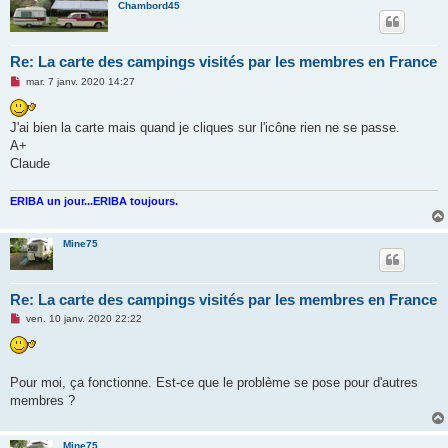
l
Chambord45
u
Re: La carte des campings visités par les membres en France
M
mar. 7 janv. 2020 14:27
e
s
s
J'ai bien la carte mais quand je cliques sur l'icône rien ne se passe.
a
g
A+
e
Claude
n
o
n
ERIBA un jour...ERIBA toujours.
l
u
Mine75
Re: La carte des campings visités par les membres en France
M
ven. 10 janv. 2020 22:22
e
s
s
a
g
Pour moi, ça fonctionne. Est-ce que le problème se pose pour d'autres
e
membres ?
n
o
n
l
Mine75