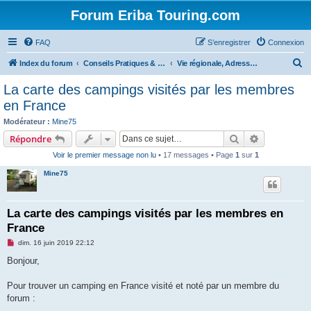
Forum Eriba Touring.com
FAQ
S’enregistrer
Connexion
R
Index du forum
Conseils Pratiques & Art de voyager
Vie régionale, Adresses et Annuaires
e
La carte des campings visités par les membres
c
en France
h
Modérateur :
Mine75
e
Rechercher
Recherche 
Répondre
r
Voir le premier message non lu
• 17 messages • Page
1
sur
1
c
Mine75
h
e
La carte des campings visités par les membres en
r
France
M
dim. 16 juin 2019 22:12
e
s
Bonjour,
s
a
g
Pour trouver un camping en France visité et noté par un membre du
e
forum :
n
o