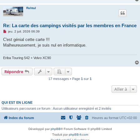
Rehtul
Re: La carte des campings visités par les membres en France
M
jeu. 2 juil. 2026 06:39
e
s
C'est génial cette carte !!!
s
Malheureusement, je suis nul en informatique.
a
g
e
n
Eriba Touring 542 + Volvo XC90
o
n
l
Répondre
u
17 messages • Page
1
sur
1
Aller à
QUI EST EN LIGNE
Utilisateurs parcourant ce forum : Aucun utilisateur enregistré et 2 invités
Index du forum
Heures au format
UTC+02:00
Développé par
phpBB
® Forum Software © phpBB Limited
Traduit par
phpBB-fr.com