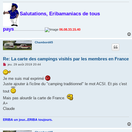
Salutations, Eribamaniacs de tous
pays
...................................
06.08.33.15.40
Chambord45
Re: La carte des campings visités par les membres en France
M
jeu. 29 août 2019 20:44
e
s
s
Je me suis mal exprimé
a
g
Juste ajouter à l'icône du "camping traditionnel" le mot ACSI. Et pis c'est
e
n
tout
o
n
Mais pas alourdir la carte de France.
l
A+
u
Claude
ERIBA un jour...ERIBA toujours.