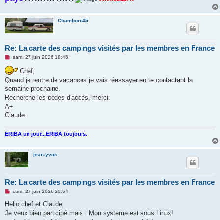
Chambord45
Re: La carte des campings visités par les membres en France
M
sam. 27 juin 2026 18:46
e
s
Chef,
s
Quand je rentre de vacances je vais réessayer en te contactant la
a
g
semaine prochaine.
e
Recherche les codes d'accès, merci.
n
o
A+
n
Claude
l
u
ERIBA un jour...ERIBA toujours.
jean-yvon
Re: La carte des campings visités par les membres en France
M
sam. 27 juin 2026 20:54
e
s
Hello chef et Claude
s
Je veux bien participé mais : Mon systeme est sous Linux!
a