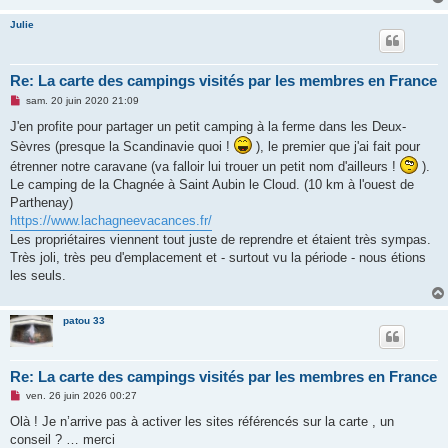
Julie
Re: La carte des campings visités par les membres en France
M
sam. 20 juin 2020 21:09
e
s
J'en profite pour partager un petit camping à la ferme dans les Deux-
s
Sèvres (presque la Scandinavie quoi !
), le premier que j'ai fait pour
a
g
étrenner notre caravane (va falloir lui trouer un petit nom d'ailleurs !
).
e
Le camping de la Chagnée à Saint Aubin le Cloud. (10 km à l'ouest de
n
o
Parthenay)
n
https://www.lachagneevacances.fr/
l
u
Les propriétaires viennent tout juste de reprendre et étaient très sympas.
Très joli, très peu d'emplacement et - surtout vu la période - nous étions
les seuls.
patou 33
Re: La carte des campings visités par les membres en France
M
ven. 26 juin 2026 00:27
e
s
Olà ! Je n’arrive pas à activer les sites référencés sur la carte , un
s
conseil ? … merci
a