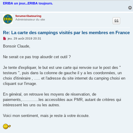
ERIBA un jour...ERIBA toujours.
forumeribatouring
Administrateur du site
Re: La carte des campings visités par les membres en France
M
jeu. 29 août 2019 20:31
e
s
Bonsoir Claude,
s
a
g
Ne serait ce pas trop alourdir cet outil ?
e
n
o
Je tente d'expliquer, le but est une carte qui renvoie sur le post des "
n
testeurs ", puis dans la colonne de gauche il y a les coordonnées, un
l
u
choix d'itinéraire , ..... et l'adresse du site internet du camping choisi en
cliquant sur l'image.
En général, on retrouve les moyens de réservation, de
paiements,..............les accessibles aux PMR, autant de critères qui
intéressent les uns ou les autres.
Voici mon sentiment, mais je reste à votre écoute.