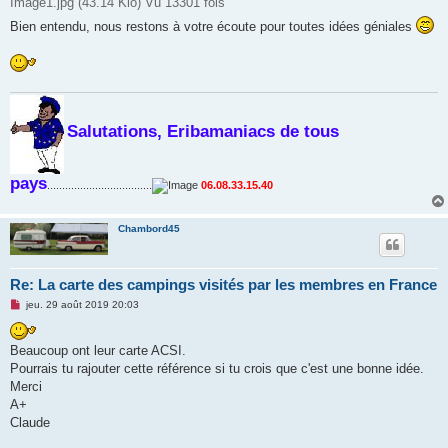
Image1.jpg (43.14 Kio) Vu 13301 fois
Bien entendu, nous restons à votre écoute pour toutes idées géniales
Salutations, Eribamaniacs de tous
pays
...................................
06.08.33.15.40
Chambord45
Re: La carte des campings visités par les membres en France
M
jeu. 29 août 2019 20:03
e
s
s
Beaucoup ont leur carte ACSI.
a
g
Pourrais tu rajouter cette référence si tu crois que c'est une bonne idée.
e
Merci
n
o
A+
n
Claude
l
u