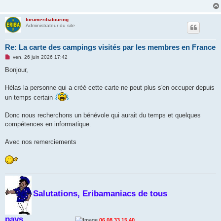
g
e
n
forumeribatouring
o
Administrateur du site
n
l
u
Re: La carte des campings visités par les membres en France
M
ven. 26 juin 2026 17:42
e
s
Bonjour,
s
a
g
Hélas la personne qui a créé cette carte ne peut plus s'en occuper depuis
e
un temps certain
n
o
n
Donc nous recherchons un bénévole qui aurait du temps et quelques
l
u
compétences en informatique.
Avec nos remerciements
Salutations, Eribamaniacs de tous
pays
...................................
06.08.33.15.40