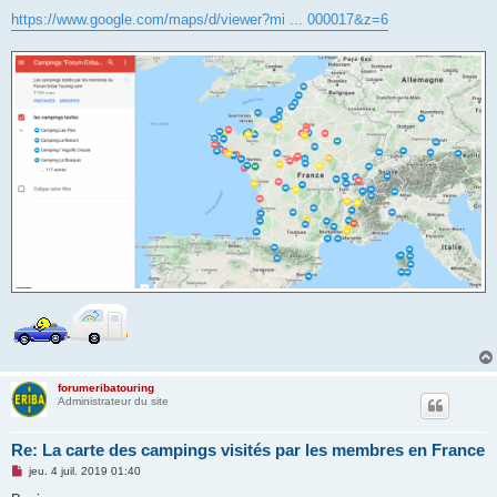
n
https://www.google.com/maps/d/viewer?mi ... 000017&z=6
l
u
forumeribatouring
Administrateur du site
Re: La carte des campings visités par les membres en France
M
jeu. 4 juil. 2019 01:40
e
s