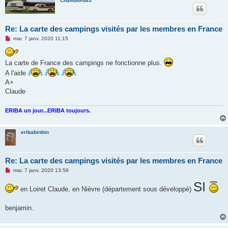
Chambord45
Re: La carte des campings visités par les membres en France
M
mar. 7 janv. 2020 11:15
e
s
s
La carte de France des campings ne fonctionne plus.
a
g
A l'aide
e
n
A+
o
Claude
n
l
u
ERIBA un jour...ERIBA toujours.
eribabinbin
Re: La carte des campings visités par les membres en France
M
mar. 7 janv. 2020 13:59
e
s
SI
s
en Loiret Claude, en Nièvre (département sous développé)
a
g
e
benjamin.
n
o
n