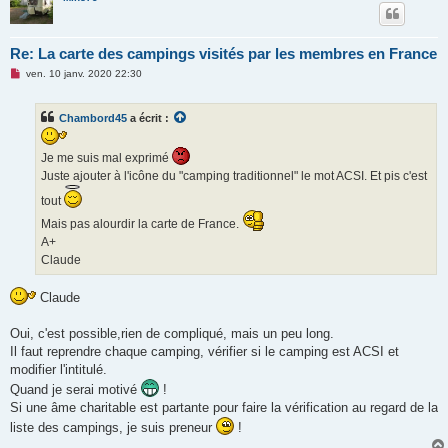
u
Re: La carte des campings visités par les membres en France
M
ven. 10 janv. 2020 22:30
e
s
s
Chambord45
a écrit :
a
g
e
n
Je me suis mal exprimé
o
Juste ajouter à l'icône du "camping traditionnel" le mot ACSI. Et pis c'est
n
l
tout
u
Mais pas alourdir la carte de France.
A+
Claude
Claude
Oui, c'est possible,rien de compliqué, mais un peu long.
Il faut reprendre chaque camping, vérifier si le camping est ACSI et
modifier l'intitulé.
Quand je serai motivé
!
Si une âme charitable est partante pour faire la vérification au regard de la
liste des campings, je suis preneur
!