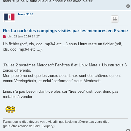
g
mais si je peux faire quelque chose c'est avec plaisir.
e
n
o
n
bruno3166
l
u
Re: La carte des campings visités par les membres en France
M
dim. 28 juin 2026 14:27
e
s
Un fichier (pdf, xls, doc, mp3/4 etc ...) sous Linux reste un fichier (pdf,
s
xls, doc, mp3/4 etc ...).
a
g
e
n
o
J'ai les 2 systèmes Merdosoft Fenêtres 8 et Linux Mate + Ubuntu sous 3
n
zordis différents.
l
u
Mon problème est que les zordis sous Linux sont des chêvres qui ont
connu Vercingétorix, et celui "performant" sous Merdosoft.
Linux n'a pas besoin d'anti-véroles car "très peu" distribué, donc pas
rentable à véroler.
Faites que le rêve dévore votre vie afin que la vie ne dévore pas votre rêve
(peut-être Antoine de Saint-Exupéry)