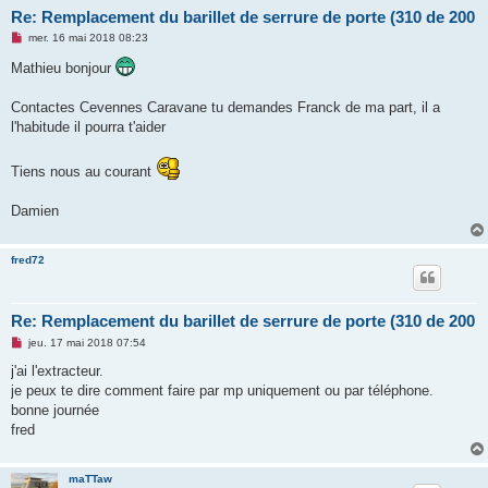
Re: Remplacement du barillet de serrure de porte (310 de 200
M
mer. 16 mai 2018 08:23
e
s
Mathieu bonjour
s
a
g
Contactes Cevennes Caravane tu demandes Franck de ma part, il a
e
l'habitude il pourra t'aider
n
o
n
l
Tiens nous au courant
u
Damien
fred72
Re: Remplacement du barillet de serrure de porte (310 de 200
M
jeu. 17 mai 2018 07:54
e
s
j'ai l'extracteur.
s
je peux te dire comment faire par mp uniquement ou par téléphone.
a
g
bonne journée
e
fred
n
o
n
l
maTTaw
u