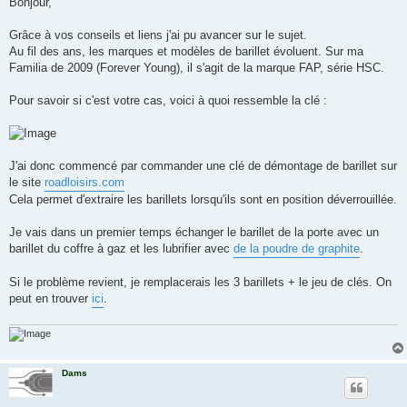
Bonjour,
s
a
g
Grâce à vos conseils et liens j'ai pu avancer sur le sujet.
e
Au fil des ans, les marques et modèles de barillet évoluent. Sur ma
n
o
Familia de 2009 (Forever Young), il s'agit de la marque FAP, série HSC.
n
l
u
Pour savoir si c'est votre cas, voici à quoi ressemble la clé :
J'ai donc commencé par commander une clé de démontage de barillet sur
le site
roadloisirs.com
Cela permet d'extraire les barillets lorsqu'ils sont en position déverrouillée.
Je vais dans un premier temps échanger le barillet de la porte avec un
barillet du coffre à gaz et les lubrifier avec
de la poudre de graphite
.
Si le problème revient, je remplacerais les 3 barillets + le jeu de clés. On
peut en trouver
ici
.
Dams