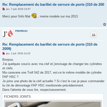
Re: Remplacement du barillet de serrure de porte (310 de 200
M
jeu. 7 juin 2018 14:57
e
s
Merci pour l'info Mat
, meme modele sur ma 2013
s
a
g
e
n
PMOREAU
o
n
l
u
Re: Remplacement du barillet de serrure de porte (310 de
2009)
M
jeu. 2 juil. 2026 14:23
e
s
Bonjour,
s
J'ai quelques soucis avec ma clef et j'envisage de changer les cylindres
a
g
et clefs.
e
Ma caravane une Troll 542 de 2017, est-ce le même modèle de cylindre
n
o
FAP HSC ?
n
Je joins une photo de la clef actuelle ? Si c'est le cas je peux commander
l
u
la clé de démontage FAP HSC mentionnée précédemment.
Dans l'attente de vous lire, respectueusement.
FICHIERS JOINTS