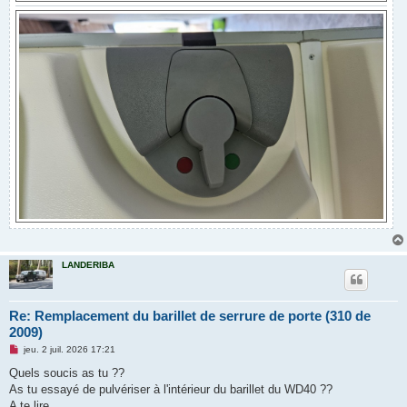
LANDERIBA
Re: Remplacement du barillet de serrure de porte (310 de
2009)
M
jeu. 2 juil. 2026 17:21
e
s
Quels soucis as tu ??
s
As tu essayé de pulvériser à l'intérieur du barillet du WD40 ??
a
g
A te lire.