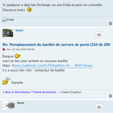
Si quelqu'un a déjà fait l'échange sur une Eriba et peut me conseiller...
D'avance merci.
Ddu01
Re: Remplacement du barillet de serrure de porte (310 de 200
M
mer. 16 mai 2018 06:58
e
s
Bonjour
s
voici un lien pour acheter un nouveau barillet
a
g
https: //
www.roadloisirs.com/fr-FR/barillets-cle ... BAR.htmeur
e
il y a aussi des clés : extracteur de barillet
n
o
n
l
Danielle
u
« Veux-tu être heureux ? Donne du bonheur… »
(Saint-Exupéry)
Dams