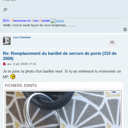
e
n
o
JP
n
l
u
BZH :
B
ienvenue en
Z
one
H
umide
Vieillir, c'est la seule façon de vivre longtemps............
Les Comtois
Re: Remplacement du barillet de serrure de porte (310 de
2009)
M
jeu. 2 juil. 2026 17:31
e
s
Je te joins la photo d'un barillet neuf. Si tu es intéressé tu m'envoies un
s
MP.
a
g
e
FICHIERS JOINTS
n
o
n
l
u