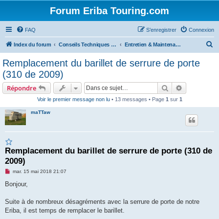
Forum Eriba Touring.com
FAQ
S’enregistrer
Connexion
R
Index du forum
Conseils Techniques Accessoires & Modifications
Entretien & Maintenance
e
Remplacement du barillet de serrure de porte
c
(310 de 2009)
h
Rechercher
Recherche 
Répondre
e
Voir le premier message non lu
• 13 messages • Page
1
sur
1
r
maTTaw
c
h
e
Remplacement du barillet de serrure de porte (310 de
r
2009)
M
mar. 15 mai 2018 21:07
e
s
Bonjour,
s
a
g
Suite à de nombreux désagréments avec la serrure de porte de notre
e
Eriba, il est temps de remplacer le barillet.
n
o