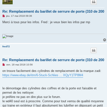
Re: Remplacement du barillet de serrure de porte (310 de 200
M
jeu. 17 mai 2018 09:36
e
s
Merci à tous pour les infos. Fred : je veux bien les infos par mp
s
a
g
e
n
o
n
l
fred72
u
Re: Remplacement du barillet de serrure de porte (310 de 200
M
ven. 18 mai 2018 10:56
e
s
on trouve facilement des cylindres de remplacement de la marque zadi:
s
https://www.ebay.de/itm/6-Stuck-Schlies ... XQyY1TP8M4
a
g
e
n
o
le démontage des cylindres des coffres et de la porte est faisable et
n
permet de les nettoyer.
l
u
je préfère ne pas en dire plus sur le forum.
le wd40 seul est à proscrire. Comme pour tout verrou de qualité moyenne
qui traine en extérieur il faut absolument les lubrifier en déposant un petit