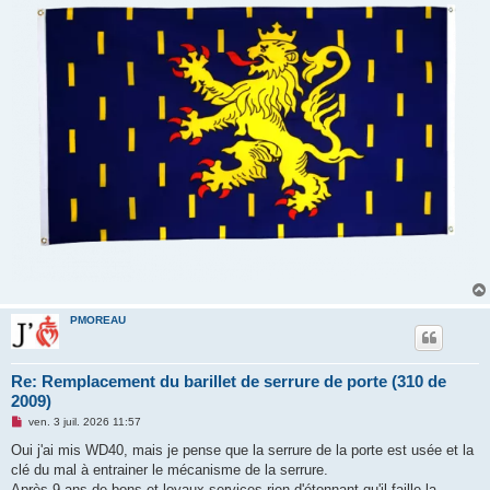
PMOREAU
Re: Remplacement du barillet de serrure de porte (310 de
2009)
M
ven. 3 juil. 2026 11:57
e
s
Oui j'ai mis WD40, mais je pense que la serrure de la porte est usée et la
s
clé du mal à entrainer le mécanisme de la serrure.
a
g
Après 9 ans de bons et loyaux services rien d'étonnant qu'il faille la