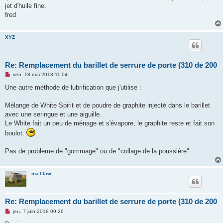
jet d'huile fine.
fred
XYZ
Re: Remplacement du barillet de serrure de porte (310 de 200
M
ven. 18 mai 2018 11:04
e
s
Une autre méthode de lubrification que j'utilise :
s
a
g
Mélange de White Spirit et de poudre de graphite injecté dans le barillet
e
avec une seringue et une aiguille.
n
o
Le White fait un peu de ménage et s'évapore, le graphite reste et fait son
n
boulot.
l
u
Pas de probleme de "gommage" ou de "collage de la poussière"
maTTaw
Re: Remplacement du barillet de serrure de porte (310 de 200
M
jeu. 7 juin 2018 09:26
e
s