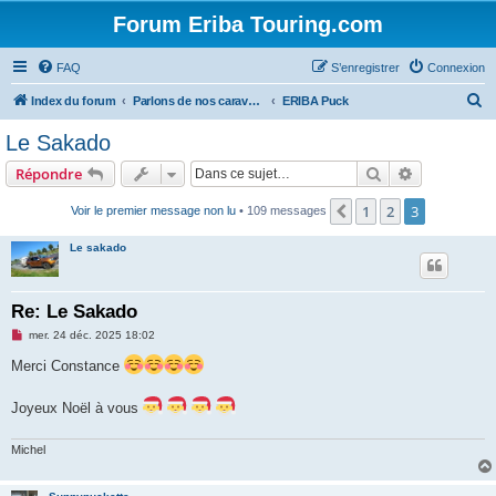
Forum Eriba Touring.com
FAQ
S’enregistrer
Connexion
R
Index du forum
Parlons de nos caravanes (anciennes et récentes)
ERIBA Puck
e
Le Sakado
c
Rechercher
Recherche 
Répondre
h
e
1
2
3
Précédente
Voir le premier message non lu
• 109 messages
r
Le sakado
c
h
Re: Le Sakado
e
M
mer. 24 déc. 2025 18:02
r
e
s
Merci Constance
s
a
g
Joyeux Noël à vous
e
n
o
Michel
n
l
u