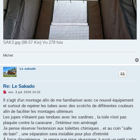
SAK3.jpg (99.57 Kio) Vu 278 fois
Michel
Le sakado
Re: Le Sakado
M
ven. 3 juil. 2026 14:31
e
s
Il s'agit d'un montage afin de me familiariser avec ce nouvel équipement
s
et surtout de repérer les tubes avec des scotchs de différentes couleurs
a
g
afin de faciliter les montages ultérieurs
e
Les jupes n'étaient pas tendues avec les sardines , la toile n'est pas
n
o
plaquée contre la caravane , l'intérieur non aménagé
n
Je pense réserver l'extension aux toilettes chimiques , et au coin "salle
l
u
de bain" , une séparation sera installée pour plus d'intimité
À force d'expérience , je pense que nous réussirons à avoir un petit cadre