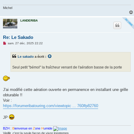
Michel
LANDERIBA
Re: Le Sakado
M
sam. 27 déc. 2025 22:22
e
s
s
Le sakado
a écrit :
a
g
e
Seul petit "bémol" la fraîcheur venant de l'aération basse de la porte
n
o
n
l
u
J'ai modifié cette aération ouverte en permanence en installant une grille
obturable !!
Voir :
https://forumeribatouring.com/viewtopic ... 760#p82760
JP
BZH :
B
ienvenue en
Z
one
H
umide
Vieillir, c'est la seule façon de vivre longtemps............