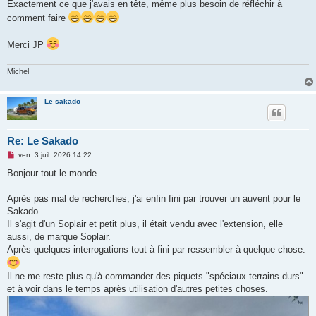
Exactement ce que j'avais en tête, même plus besoin de réfléchir à
comment faire
Merci JP
Michel
Le sakado
Re: Le Sakado
M
ven. 3 juil. 2026 14:22
e
s
Bonjour tout le monde
s
a
g
Après pas mal de recherches, j'ai enfin fini par trouver un auvent pour le
e
Sakado
n
o
Il s'agit d'un Soplair et petit plus, il était vendu avec l'extension, elle
n
aussi, de marque Soplair.
l
u
Après quelques interrogations tout à fini par ressembler à quelque chose.
Il ne me reste plus qu'à commander des piquets "spéciaux terrains durs"
et à voir dans le temps après utilisation d'autres petites choses.