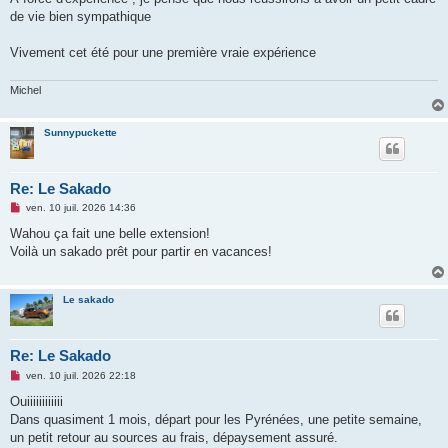
de vie bien sympathique
Vivement cet été pour une première vraie expérience
Michel
Sunnypuckette
Re: Le Sakado
M
ven. 10 juil. 2026 14:36
e
s
Wahou ça fait une belle extension!
s
Voilà un sakado prêt pour partir en vacances!
a
g
e
n
Le sakado
o
n
l
u
Re: Le Sakado
M
ven. 10 juil. 2026 22:18
e
s
Ouiiiiiiiiiiii
s
Dans quasiment 1 mois, départ pour les Pyrénées, une petite semaine,
a
g
un petit retour au sources au frais, dépaysement assuré.
e