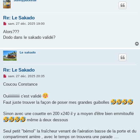
Sunnypuckette
Re: Le Sakado
M
sam. 27 déc. 2025 19:00
e
s
Alors???
s
Dodo dans le sakado validé?
a
g
e
n
Le sakado
o
n
l
u
Re: Le Sakado
M
sam. 27 déc. 2025 20:35
e
s
Coucou Constance
s
a
g
Ouiiiiiiiiiiii c'est validé
e
Faut juste trouver la façon de poser mes grandes guibolles
n
o
n
Sinon avec une couette en 200 x240 il y a moyen d'être bien emmitouflé
l
u
même à deux dessous
Seul petit "bémol" la fraîcheur venant de l'aération basse de la porte et du
compartiment arrière , avec le temps on trouvera une parade ....