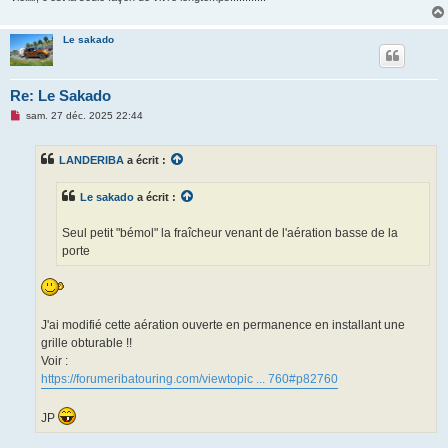
Le sakado
Re: Le Sakado
M
sam. 27 déc. 2025 22:44
e
s
s
LANDERIBA
a écrit :
a
g
e
Le sakado
a écrit :
n
o
n
Seul petit "bémol" la fraîcheur venant de l'aération basse de la
l
u
porte
J'ai modifié cette aération ouverte en permanence en installant une
grille obturable !!
Voir :
https://forumeribatouring.com/viewtopic ... 760#p82760
JP