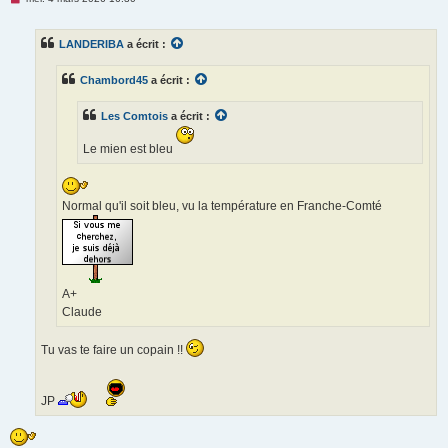
e
s
s
LANDERIBA
a écrit :
a
g
e
Chambord45
a écrit :
n
o
n
Les Comtois
a écrit :
l
u
Le mien est bleu
Normal qu'il soit bleu, vu la température en Franche-Comté
A+
Claude
Tu vas te faire un copain !!
JP