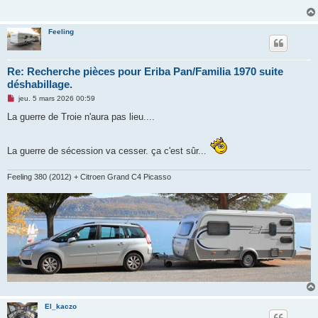
Feeling
Re: Recherche pièces pour Eriba Pan/Familia 1970 suite
déshabillage.
M
jeu. 5 mars 2026 00:59
e
s
La guerre de Troie n'aura pas lieu....
s
a
g
e
La guerre de sécession va cesser. ça c'est sûr...
n
o
n
Feeling 380 (2012) + Citroen Grand C4 Picasso
l
u
El_kaczo