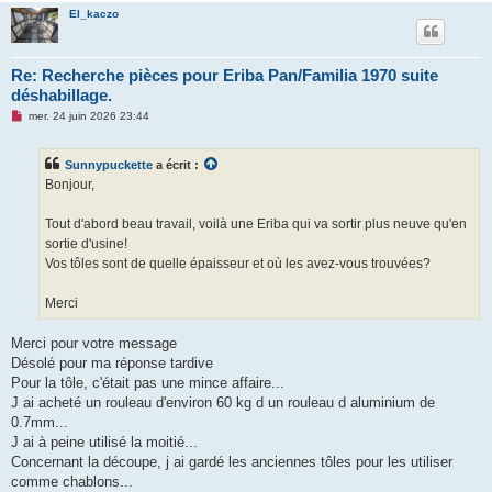
u
El_kaczo
Re: Recherche pièces pour Eriba Pan/Familia 1970 suite
déshabillage.
M
mer. 24 juin 2026 23:44
e
s
s
Sunnypuckette
a écrit :
a
g
Bonjour,
e
n
o
Tout d'abord beau travail, voilà une Eriba qui va sortir plus neuve qu'en
n
sortie d'usine!
l
u
Vos tôles sont de quelle épaisseur et où les avez-vous trouvées?
Merci
Merci pour votre message
Désolé pour ma réponse tardive
Pour la tôle, c'était pas une mince affaire...
J ai acheté un rouleau d'environ 60 kg d un rouleau d aluminium de
0.7mm...
J ai à peine utilisé la moitié...
Concernant la découpe, j ai gardé les anciennes tôles pour les utiliser
comme chablons...