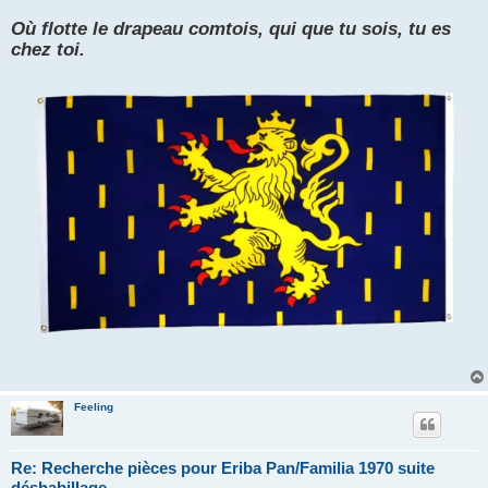
n
l
Où flotte le drapeau comtois, qui que tu sois, tu es
u
chez toi.
Feeling
Re: Recherche pièces pour Eriba Pan/Familia 1970 suite
déshabillage.