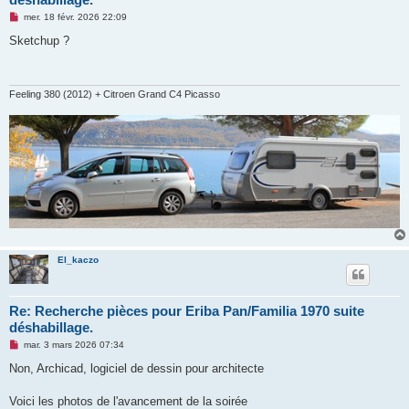
M
mer. 18 févr. 2026 22:09
e
s
Sketchup ?
s
a
g
e
n
Feeling 380 (2012) + Citroen Grand C4 Picasso
o
n
l
u
El_kaczo
Re: Recherche pièces pour Eriba Pan/Familia 1970 suite
déshabillage.
M
mar. 3 mars 2026 07:34
e
s
Non, Archicad, logiciel de dessin pour architecte
s
a
g
Voici les photos de l'avancement de la soirée