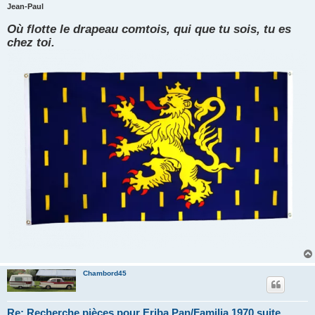
n
Jean-Paul
o
n
Où flotte le drapeau comtois, qui que tu sois, tu es
l
u
chez toi.
Chambord45
Re: Recherche pièces pour Eriba Pan/Familia 1970 suite