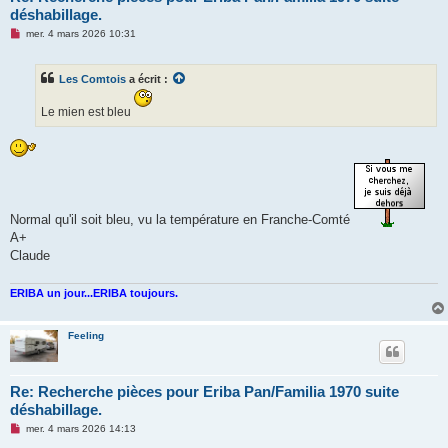
déshabillage.
M
mer. 4 mars 2026 10:31
e
s
s
Les Comtois
a écrit :
a
g
e
Le mien est bleu
n
o
n
l
u
Normal qu'il soit bleu, vu la température en Franche-Comté
A+
Claude
ERIBA un jour...ERIBA toujours.
Feeling
Re: Recherche pièces pour Eriba Pan/Familia 1970 suite
déshabillage.
M
mer. 4 mars 2026 14:13
e