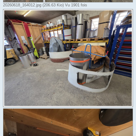
20260618_164012.jpg (206.63 Kio) Vu 1901 fois