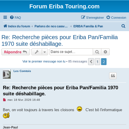
Forum Eriba Touring.com
FAQ
S’enregistrer
Connexion
R
Index du forum
Parlons de nos caravanes (anciennes et récentes)
ERIBA Familia & Pan
e
Re: Recherche pièces pour Eriba Pan/Familia
c
1970 suite déshabillage.
h
Rechercher
Recherche 
Répondre
e
r
1
2
Précédente
Voir le premier message non lu
• 85 messages
c
Les Comtois
h
e
Re: Recherche pièces pour Eriba Pan/Familia 1970
r
suite déshabillage.
M
mer. 18 févr. 2026 16:48
e
s
Ben, on voit toujours à travers les cloisons
C'est bô l'informatique
s
a
g
e
n
Jean-Paul
o