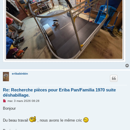
eribabinbin
Re: Recherche pièces pour Eriba Pan/Familia 1970 suite
déshabillage.
M
mar. 3 mars 2026 08:28
e
s
Bonjour
s
a
g
Du beau travail
, nous avons le même cric
e
n
o