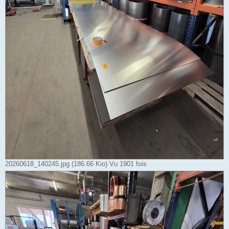
20260618_140245.jpg (186.66 Kio) Vu 1901 fois