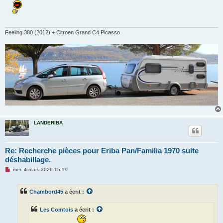
s
s
a
g
e
n
Feeling 380 (2012) + Citroen Grand C4 Picasso
o
n
l
u
LANDERIBA
Re: Recherche pièces pour Eriba Pan/Familia 1970 suite
déshabillage.
M
mer. 4 mars 2026 15:19
e
s
s
Chambord45
a écrit :
a
g
e
Les Comtois
a écrit :
n
o
n