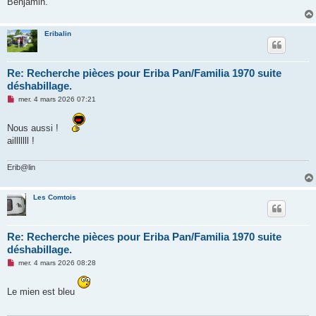
Benjamin.
n
l
u
Eribalin
Re: Recherche pièces pour Eriba Pan/Familia 1970 suite
déshabillage.
M
mer. 4 mars 2026 07:21
e
s
s
Nous aussi !
a
ailllllll !
g
e
n
o
Erib@lin
n
l
u
Les Comtois
Re: Recherche pièces pour Eriba Pan/Familia 1970 suite
déshabillage.
M
mer. 4 mars 2026 08:28
e
s
s
Le mien est bleu
a
g
e