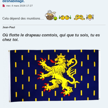
déshabillage.
M
mer. 4 mars 2026 17:27
e
s
s
a
Cela dépend des munitions....
g
e
n
Jean-Paul
o
n
Où flotte le drapeau comtois, qui que tu sois, tu es
l
u
chez toi.