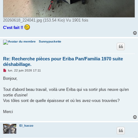
20260618_224041.jpg (153.54 Kio) Vu 1901 fois
C'est fait !!
Sunnypuckette
Re: Recherche pièces pour Eriba Pan/Familia 1970 suite
déshabillage.
M
lun. 22 juin 2026 17:11
e
s
Bonjour,
s
a
g
Tout d'abord beau travail, voilà une Eriba qui va sortir plus neuve qu'en
e
sortie d'usine!
n
o
Vos tôles sont de quelle épaisseur et où les avez-vous trouvées?
n
l
u
Merci
El_kaczo