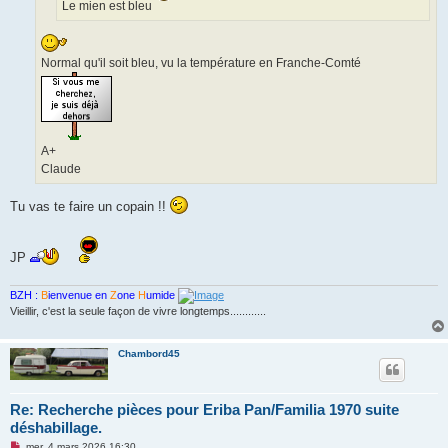
Le mien est bleu
l
u
Normal qu'il soit bleu, vu la température en Franche-Comté
A+
Claude
Tu vas te faire un copain !!
JP
BZH :
B
ienvenue en
Z
one
H
umide
Vieillir, c'est la seule façon de vivre longtemps............
Chambord45
Re: Recherche pièces pour Eriba Pan/Familia 1970 suite
déshabillage.
M
mer. 4 mars 2026 16:30