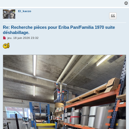
g
e
n
El_kaczo
o
n
l
u
Re: Recherche pièces pour Eriba Pan/Familia 1970 suite
déshabillage.
M
jeu. 18 juin 2026 23:32
e
s
s
a
g
e
n
o
n
l
u