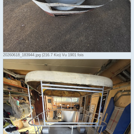
20260618_183944.jpg (216.7 Kio) Vu 1901 fois