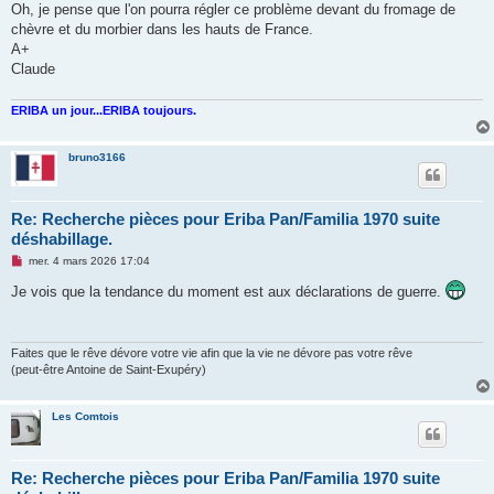
Oh, je pense que l'on pourra régler ce problème devant du fromage de
chèvre et du morbier dans les hauts de France.
A+
Claude
ERIBA un jour...ERIBA toujours.
bruno3166
Re: Recherche pièces pour Eriba Pan/Familia 1970 suite
déshabillage.
M
mer. 4 mars 2026 17:04
e
s
Je vois que la tendance du moment est aux déclarations de guerre.
s
a
g
e
n
Faites que le rêve dévore votre vie afin que la vie ne dévore pas votre rêve
o
(peut-être Antoine de Saint-Exupéry)
n
l
u
Les Comtois
Re: Recherche pièces pour Eriba Pan/Familia 1970 suite