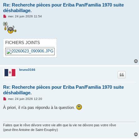
Re: Recherche pièces pour Eriba Pan/Familia 1970 suite
déshabillage.
M
mer. 24 juin 2026 11:54
e
s
s
a
g
e
FICHIERS JOINTS
n
o
n
l
u
bruno3166
Re: Recherche pièces pour Eriba Pan/Familia 1970 suite
déshabillage.
M
mer. 24 juin 2026 12:20
e
s
À priori, il n'a pas répondu à la question.
s
a
g
e
n
Faites que le rêve dévore votre vie afin que la vie ne dévore pas votre rêve
o
(peut-être Antoine de Saint-Exupéry)
n
l