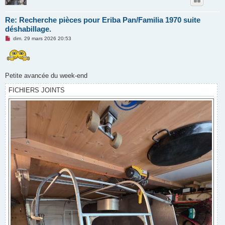
Re: Recherche pièces pour Eriba Pan/Familia 1970 suite
déshabillage.
M
dim. 29 mars 2026 20:53
e
s
s
a
g
e
Petite avancée du week-end
n
o
FICHIERS JOINTS
n
l
u