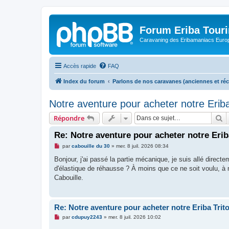
Forum Eriba Tour
Caravaning des Eribamaniacs Euro
Accès rapide
FAQ
Index du forum
Parlons de nos caravanes (anciennes et ré
Notre aventure pour acheter notre Eriba
R
Répondre
Re: Notre aventure pour acheter notre Erib
M
par
cabouille du 30
»
mer. 8 juil. 2026 08:34
e
s
Bonjour, j'ai passé la partie mécanique, je suis allé direct
s
d'élastique de réhausse ? À moins que ce ne soit voulu, à
a
g
Cabouille.
e
n
o
n
Re: Notre aventure pour acheter notre Eriba Trit
l
u
M
par
cdupuy2243
»
mer. 8 juil. 2026 10:02
e
s