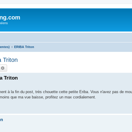
ing.com
péens
centes)
ERIBA Triton
 Triton
echercher
Recherche avancée
a Triton
ement à la fin du post, très chouette cette petite Eriba. Vous n'avez pas de mou
 moins que ma vue baisse, profitez un max cordialement.
on