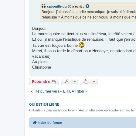
s
cabouille du 30
a écrit :
a
g
Bonjour, j'ai passé la partie mécanique, je suis allé direc
e
réhausse ? À moins que ce ne soit voulu, à moins que ma
n
o
n
Bonjour,
l
u
La moustiquaire ne tient plus sur l'intérieur, le côté velcro 
Et oui, il manque l'élastique de réhausse, il faut que j'en a
Ta vue est toujours bonne
Merci, il nous tarde le départ pour Hendaye, en attendant e
vacances).
Au plaisir.
Christophe
Répondre
Retourner vers « ERIBA Triton »
QUI EST EN LIGNE
Utilisateurs parcourant ce forum : Aucun utilisateur enregistré et 0 invité
Index du forum