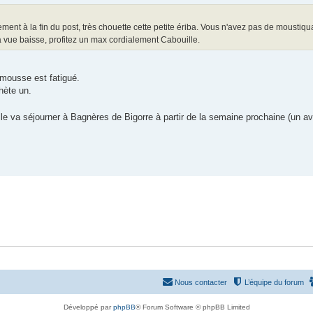
tement à la fin du post, très chouette cette petite ériba. Vous n'avez pas de moustiqu
 vue baisse, profitez un max cordialement Cabouille.
/ mousse est fatigué.
chète un.
lle va séjourner à Bagnères de Bigorre à partir de la semaine prochaine (un a
Nous contacter
L’équipe du forum
Développé par
phpBB
® Forum Software © phpBB Limited