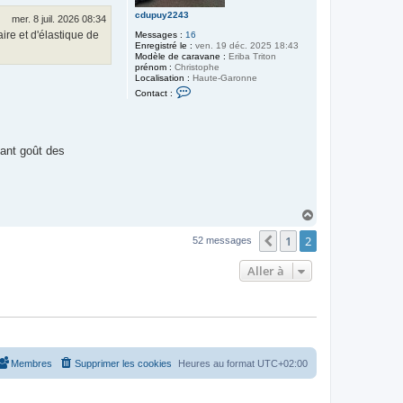
c
a
cdupuy2243
mer. 8 juil. 2026 08:34
b
aire et d'élastique de
Messages :
16
o
Enregistré le :
ven. 19 déc. 2025 18:43
u
Modèle de caravane :
Eriba Triton
i
prénom :
Christophe
l
Localisation :
Haute-Garonne
l
C
e
Contact :
o
d
n
u
t
3
a
0
c
vant goût des
t
e
r
c
d
u
H
p
a
u
1
2
u
y
Précédente
52 messages
2
t
2
Aller à
4
3
Membres
Supprimer les cookies
Heures au format
UTC+02:00