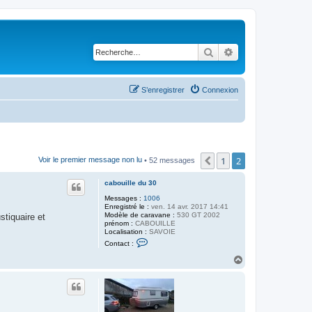
Rechercher
Recherche avancé
S’enregistrer
Connexion
1
2
Précédente
Voir le premier message non lu
• 52 messages
cabouille du 30
Messages :
1006
Enregistré le :
ven. 14 avr. 2017 14:41
Modèle de caravane :
530 GT 2002
stiquaire et
prénom :
CABOUILLE
Localisation :
SAVOIE
C
Contact :
o
n
H
t
a
a
u
c
t
t
e
r