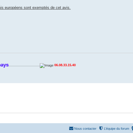
mis européens sont exemptés de cet avis.
pays
...................................
06.08.33.15.40
Nous contacter
L’équipe du forum