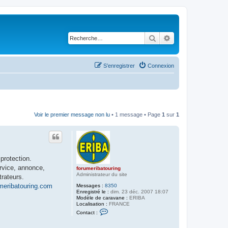
Rechercher
Recherche avancé
S’enregistrer
Connexion
Voir le premier message non lu
• 1 message • Page
1
sur
1
protection.
ervice, annonce,
forumeribatouring
Administrateur du site
trateurs.
meribatouring.com
Messages :
8350
Enregistré le :
dim. 23 déc. 2007 18:07
Modèle de caravane :
ERIBA
Localisation :
FRANCE
C
Contact :
o
n
t