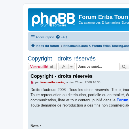
Forum Eriba Tour
Caravaning des Eribamaniacs Euro
Accès rapide
FAQ
Index du forum
Eribamania.com & Forum Eriba Touring.c
Copyright - droits réservés
R
Verrouillé
Copyright - droits réservés
M
par
forumeribatouring
»
dim. 20 avr. 2008 16:36
e
s
Droits d'auteurs 2008 . Tous les droits réservés: Texte, ima
s
Toute reproduction ou distribution, partielle ou en totalité,
a
g
communication, liste et tout contenu publié dans le
Forum 
e
Toute demande de reproduction à des fins non commerciales
n
o
n
l
u
Nota :