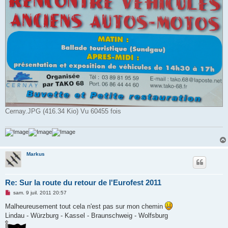
Cernay.JPG (416.34 Kio) Vu 60455 fois
Markus
Re: Sur la route du retour de l'Eurofest 2011
M
sam. 9 juil. 2011 20:57
e
s
Malheureusement tout cela n'est pas sur mon chemin
s
Lindau - Würzburg - Kassel - Braunschweig - Wolfsburg
a
g