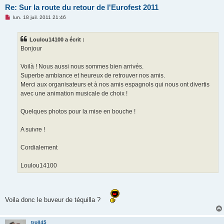
Re: Sur la route du retour de l'Eurofest 2011
M
lun. 18 juil. 2011 21:46
e
s
s
Loulou14100 a écrit :
a
g
Bonjour
e
n
o
Voilà ! Nous aussi nous sommes bien arrivés.
n
Superbe ambiance et heureux de retrouver nos amis.
l
u
Merci aux organisateurs et à nos amis espagnols qui nous ont divertis
avec une animation musicale de choix !
Quelques photos pour la mise en bouche !
A suivre !
Cordialement
Loulou14100
Voila donc le buveur de téquilla ?
troll45