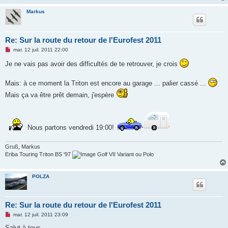
Markus
Re: Sur la route du retour de l'Eurofest 2011
M
mar. 12 juil. 2011 22:00
e
s
Je ne vais pas avoir des difficultés de te retrouver, je crois
s
a
g
Mais: à ce moment la Triton est encore au garage ... palier cassé ...
e
n
Mais ça va être prêt demain, j'espère
o
n
l
u
Nous partons vendredi 19:00!
Gruß, Markus
Eriba Touring Triton BS '97
Golf VII Variant ou Polo
POLZA
Re: Sur la route du retour de l'Eurofest 2011
M
mar. 12 juil. 2011 23:09
e
s
Salut à tous,