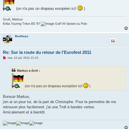
e
n
o
(on n'a pas un drapeau européen ici!
)
n
l
u
Gruß, Markus
Eriba Touring Triton BS '97
Golf VII Variant ou Polo
Boulhaya
Re: Sur la route du retour de l'Eurofest 2011
M
mar. 12 juil. 2011 21:21
e
s
s
Markus a écrit :
a
g
e
n
o
(on n'a pas un drapeau européen ici!
)
n
l
u
Bonsoir Markus,
j'en ai un pour toi, de la part de Christophe. Pour te permettre de me
retrouver plus facilement, j'ai une Troll à bandes vertes.
Amicalement et à bientôt.