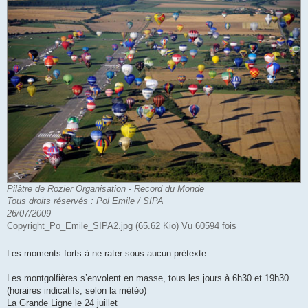
Pilâtre de Rozier Organisation - Record du Monde
Tous droits réservés : Pol Emile / SIPA
26/07/2009
Copyright_Po_Emile_SIPA2.jpg (65.62 Kio) Vu 60594 fois
Les moments forts à ne rater sous aucun prétexte :
Les montgolfières s’envolent en masse, tous les jours à 6h30 et 19h30
(horaires indicatifs, selon la météo)
La Grande Ligne le 24 juillet