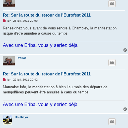
Re: Sur la route du retour de l'Eurofest 2011
M
lun. 25 juil. 2011 20:00
e
s
Renseignez vous avant de vous rendre à Chambley, la manifestation
s
risque d'être annulée à cause du temps
a
g
e
Avec une Eriba, vous y seriez déjà
n
o
n
l
troll45
u
Re: Sur la route du retour de l'Eurofest 2011
M
lun. 25 juil. 2011 20:42
e
s
Mauvaise info, la manifestation à bien lieu mais des départs de
s
mongolfières peuvent être annulés à caus du temps
a
g
e
Avec une Eriba, vous y seriez déjà
n
o
n
l
Boulhaya
u