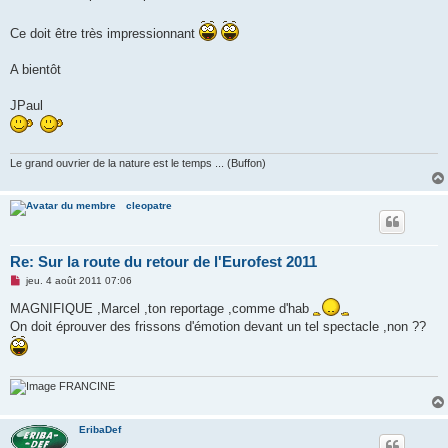
a
g
Ce doit être très impressionnant
e
n
o
A bientôt
n
l
u
JPaul
Le grand ouvrier de la nature est le temps ... (Buffon)
cleopatre
Re: Sur la route du retour de l'Eurofest 2011
M
jeu. 4 août 2011 07:06
e
s
MAGNIFIQUE ,Marcel ,ton reportage ,comme d'hab
s
On doit éprouver des frissons d'émotion devant un tel spectacle ,non ??
a
g
e
n
o
FRANCINE
n
l
u
EribaDef