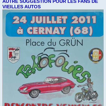
AUTRE SUGGESTION POUR LES FANS DE
s
VIEILLES AUTOS
a
g
e
n
o
n
l
u