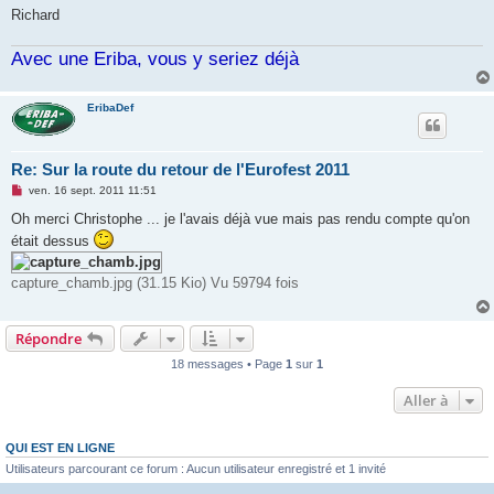
Richard
Avec une Eriba, vous y seriez déjà
EribaDef
Re: Sur la route du retour de l'Eurofest 2011
M
ven. 16 sept. 2011 11:51
e
s
Oh merci Christophe ... je l'avais déjà vue mais pas rendu compte qu'on
s
était dessus
a
g
e
capture_chamb.jpg (31.15 Kio) Vu 59794 fois
n
o
n
l
Répondre
u
18 messages • Page
1
sur
1
Aller à
QUI EST EN LIGNE
Utilisateurs parcourant ce forum : Aucun utilisateur enregistré et 1 invité