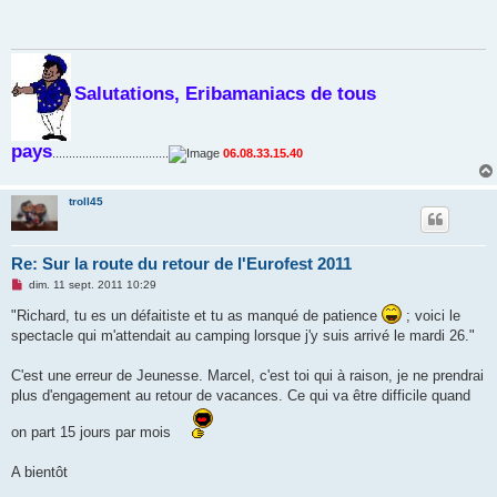
Salutations, Eribamaniacs de tous
pays
...................................
06.08.33.15.40
troll45
Re: Sur la route du retour de l'Eurofest 2011
M
dim. 11 sept. 2011 10:29
e
s
"Richard, tu es un défaitiste et tu as manqué de patience
; voici le
s
spectacle qui m'attendait au camping lorsque j'y suis arrivé le mardi 26."
a
g
e
C'est une erreur de Jeunesse. Marcel, c'est toi qui à raison, je ne prendrai
n
o
plus d'engagement au retour de vacances. Ce qui va être difficile quand
n
l
on part 15 jours par mois
u
A bientôt