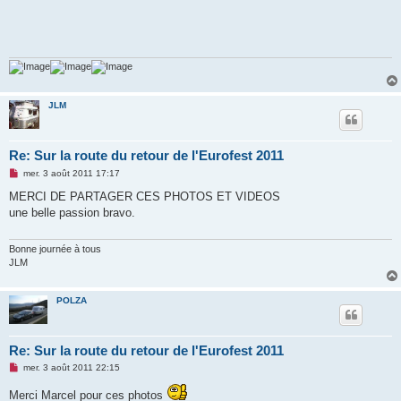
JLM
Re: Sur la route du retour de l'Eurofest 2011
M
mer. 3 août 2011 17:17
e
s
MERCI DE PARTAGER CES PHOTOS ET VIDEOS
s
une belle passion bravo.
a
g
e
n
Bonne journée à tous
o
JLM
n
l
u
POLZA
Re: Sur la route du retour de l'Eurofest 2011
M
mer. 3 août 2011 22:15
e
s
Merci Marcel pour ces photos
s