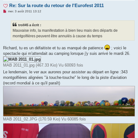
Re: Sur la route du retour de l'Eurofest 2011
M
mer. 3 août 2011 13:12
e
s
s
troll45 a écrit :
a
g
Mauvaise info, la manifestation à bien lieu mais des départs de
e
montgolfières peuvent être annulés à cause du temps
n
o
n
Richard, tu es un défaitiste et tu as manqué de patience
; voici le
l
u
spectacle qui m'attendait au camping lorsque j'y suis arrivé le mardi 26.
MAB 2011_01.jpg (467.33 Kio) Vu 60093 fois
Le lendemain, le ver aux aurores pour assister au départ en ligne :343
montgolfières alignées "à touche-touche" le long de la piste d'aviation
(record mondial à ce qu'il paraît)
MAB 2011_02.JPG (170.59 Kio) Vu 60085 fois