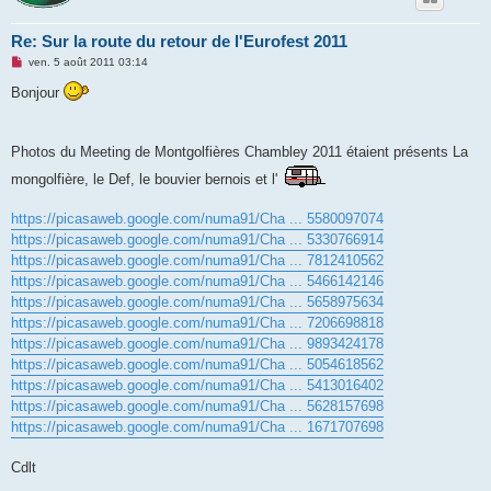
Re: Sur la route du retour de l'Eurofest 2011
M
ven. 5 août 2011 03:14
e
s
Bonjour
s
a
g
e
Photos du Meeting de Montgolfières Chambley 2011 étaient présents La
n
o
mongolfière, le Def, le bouvier bernois et l'
n
l
u
https://picasaweb.google.com/numa91/Cha ... 5580097074
https://picasaweb.google.com/numa91/Cha ... 5330766914
https://picasaweb.google.com/numa91/Cha ... 7812410562
https://picasaweb.google.com/numa91/Cha ... 5466142146
https://picasaweb.google.com/numa91/Cha ... 5658975634
https://picasaweb.google.com/numa91/Cha ... 7206698818
https://picasaweb.google.com/numa91/Cha ... 9893424178
https://picasaweb.google.com/numa91/Cha ... 5054618562
https://picasaweb.google.com/numa91/Cha ... 5413016402
https://picasaweb.google.com/numa91/Cha ... 5628157698
https://picasaweb.google.com/numa91/Cha ... 1671707698
Cdlt