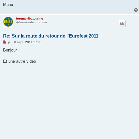
Manu
forumeribatouring
Administrateur du site
Re: Sur la route du retour de l'Eurofest 2011
M
jeu. 8 sept. 2011 17:06
e
s
Bonjour,
s
a
g
Et une autre vidéo
e
n
o
n
l
u