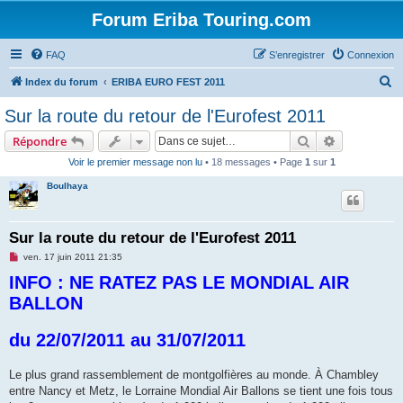
Forum Eriba Touring.com
FAQ
S’enregistrer
Connexion
R
Index du forum
ERIBA EURO FEST 2011
e
Sur la route du retour de l'Eurofest 2011
c
Rechercher
Recherche 
Répondre
h
Voir le premier message non lu
• 18 messages • Page
1
sur
1
e
Boulhaya
r
c
h
Sur la route du retour de l'Eurofest 2011
e
M
ven. 17 juin 2011 21:35
e
r
INFO : NE RATEZ PAS LE MONDIAL AIR
s
s
BALLON
a
g
e
n
du 22/07/2011 au 31/07/2011
o
n
l
Le plus grand rassemblement de montgolfières au monde. À Chambley
u
entre Nancy et Metz, le Lorraine Mondial Air Ballons se tient une fois tous