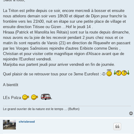
s
a
g
La Triton est prête depuis ce soir, encore mercredi à bosser et ensuite
e
nous attelons demain soir vers 18h30 et départ de Dijon pour franchir la
n
o
frontière vers les 21h00, nuit en étape sur une petite place de village et
n
ensuite direction Titisee ou Gizen ...Hof le jeudi 14 .
l
u
Hiraaa (Patrick et Manolita les Rétais) sont sur la route depuis dimanche,
nous avons eu la joie de les recevoir pendant 2 jours chez nous et ce
matin ils sont repartis de Varois (21) en direction de Riquewihr en passant
par les Vosges Saônoises rejoindre d'autres Eribiste comme Denis ,
Christian et pour visiter cette magnifique région d'Alsace avant que de
rejoindre l'Eurofest vendredi.
Marijoba eux partent jeudi pour arriver vendredi en fin de journée.
Quel plaisir de se retrouver tous pour ce 3eme Eurofest :-D
A bientôt
LEs Polza
Le grand ouvrier de la nature est le temps ... (Buffon)
chrisbrood