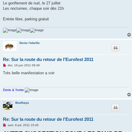
Le gonflement de nuit, le 27 juillet
Les nocturnes, chaque soir dès 21h
Entrée libre, parking gratuit
Denis l'abeille
Re: Sur la route du retour de l'Eurofest 2011
M
dim. 19 juin 2011 09:49
e
s
Très belle manifestation a voir
s
a
g
e
n
Denis & Yvette
o
n
l
Boulhaya
u
Re: Sur la route du retour de l'Eurofest 2011
M
sam. 9 juil. 2011 15:40
e
s