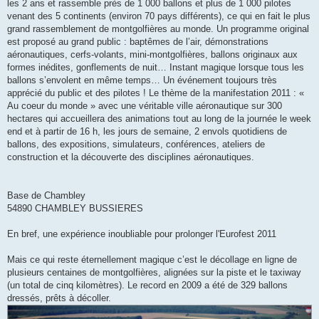
les 2 ans et rassemble près de 1 000 ballons et plus de 1 000 pilotes
venant des 5 continents (environ 70 pays différents), ce qui en fait le plus
grand rassemblement de montgolfières au monde. Un programme original
est proposé au grand public : baptêmes de l’air, démonstrations
aéronautiques, cerfs-volants, mini-montgolfières, ballons originaux aux
formes inédites, gonflements de nuit… Instant magique lorsque tous les
ballons s’envolent en même temps… Un événement toujours très
apprécié du public et des pilotes ! Le thème de la manifestation 2011 : «
Au coeur du monde » avec une véritable ville aéronautique sur 300
hectares qui accueillera des animations tout au long de la journée le week
end et à partir de 16 h, les jours de semaine, 2 envols quotidiens de
ballons, des expositions, simulateurs, conférences, ateliers de
construction et la découverte des disciplines aéronautiques.
Base de Chambley
54890 CHAMBLEY BUSSIERES
En bref, une expérience inoubliable pour prolonger l'Eurofest 2011
Mais ce qui reste éternellement magique c’est le décollage en ligne de
plusieurs centaines de montgolfières, alignées sur la piste et le taxiway
(un total de cinq kilomètres). Le record en 2009 a été de 329 ballons
dressés, prêts à décoller.