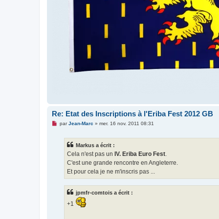
Re: Etat des Inscriptions à l'Eriba Fest 2012 GB
M
par
Jean-Marc
»
mer. 16 nov. 2011 08:31
e
s
s
Markus a écrit :
a
g
Cela n'est pas un
IV. Eriba Euro Fest
.
e
C'est une grande rencontre en Angleterre.
n
o
Et pour cela je ne m'inscris pas ...
n
l
u
jpmfr-comtois a écrit :
+1