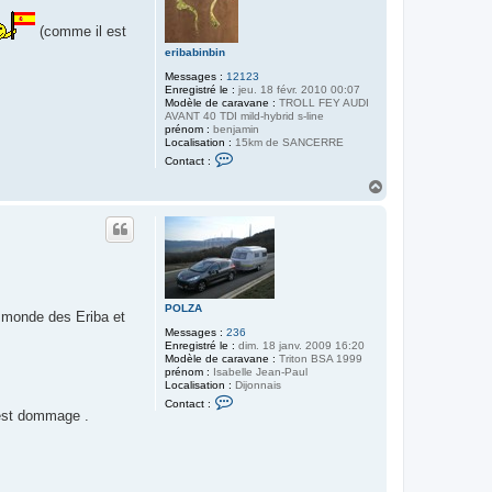
(comme il est
eribabinbin
Messages :
12123
Enregistré le :
jeu. 18 févr. 2010 00:07
Modèle de caravane :
TROLL FEY AUDI
AVANT 40 TDI mild-hybrid s-line
prénom :
benjamin
Localisation :
15km de SANCERRE
C
Contact :
o
n
H
t
a
a
u
c
t
t
e
r
e
r
i
POLZA
b
le monde des Eriba et
a
Messages :
236
b
Enregistré le :
dim. 18 janv. 2009 16:20
i
Modèle de caravane :
Triton BSA 1999
n
prénom :
Isabelle Jean-Paul
b
Localisation :
Dijonnais
i
C
Contact :
n
o
'est dommage .
n
t
a
c
t
e