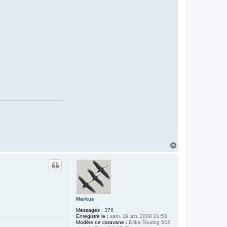
a
c
t
e
r
f
o
r
u
m
e
r
i
b
a
t
o
u
r
i
n
g
H
a
u
t
Markus
Messages :
376
Enregistré le :
sam. 19 avr. 2008 21:53
Modèle de caravane :
Eriba Touring 542,