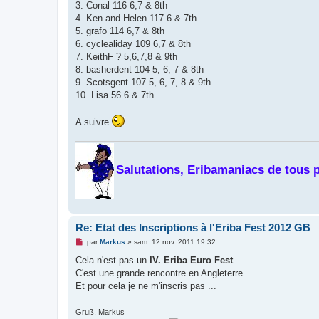
3. Conal 116 6,7 & 8th
4. Ken and Helen 117 6 & 7th
5. grafo 114 6,7 & 8th
6. cyclealiday 109 6,7 & 8th
7. KeithF ? 5,6,7,8 & 9th
8. basherdent 104 5, 6, 7 & 8th
9. Scotsgent 107 5, 6, 7, 8 & 9th
10. Lisa 56 6 & 7th
A suivre
Salutations, Eribamaniacs de tous 
Re: Etat des Inscriptions à l'Eriba Fest 2012 GB
M
par
Markus
»
sam. 12 nov. 2011 19:32
e
s
Cela n'est pas un
IV. Eriba Euro Fest
.
s
C'est une grande rencontre en Angleterre.
a
g
Et pour cela je ne m'inscris pas ...
e
n
o
Gruß, Markus
n