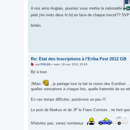
a
g
A nos amis Anglais, pourriez vous mettre la nationalité
e
n
petit j'en mets deux hi hi) en face de chaque inscrit?? SV
o
n
l
binbin.
u
Re: Etat des Inscriptions à l'Eriba Fest 2012 GB
M
par
POLZA
»
sam. 19 nov. 2011 15:43
e
s
Bjr à tous
s
a
g
JMarc
, je partage tout ta fait ta vision des Eurofest
e
quelles sensations à chaque fois, quelle fraternité de se ret
n
o
n
En ces temps difficiles, positivons un peu !!!
l
u
Le post de Markus et de JP le Franc-Comtois , ne font que 
N'hésitez pas, venez nombreux