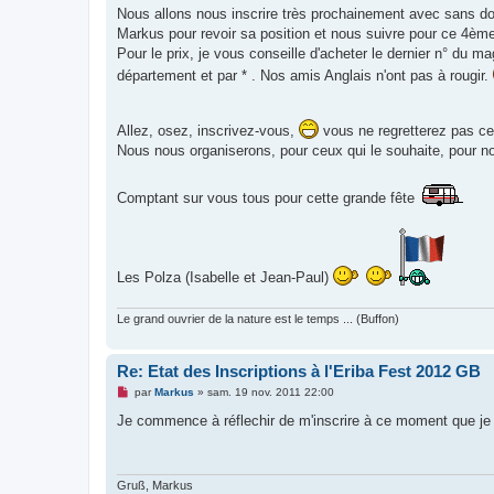
Nous allons nous inscrire très prochainement avec sans do
Markus pour revoir sa position et nous suivre pour ce 4ème
Pour le prix, je vous conseille d'acheter le dernier n° du 
département et par * . Nos amis Anglais n'ont pas à rougir.
Allez, osez, inscrivez-vous,
vous ne regretterez pas 
Nous nous organiserons, pour ceux qui le souhaite, pour n
Comptant sur vous tous pour cette grande fête
Les Polza (Isabelle et Jean-Paul)
Le grand ouvrier de la nature est le temps ... (Buffon)
Re: Etat des Inscriptions à l'Eriba Fest 2012 GB
M
par
Markus
»
sam. 19 nov. 2011 22:00
e
s
Je commence à réflechir de m'inscrire à ce moment que je 
s
a
g
e
n
Gruß, Markus