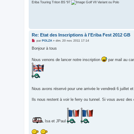
o
Eriba Touring Triton BS '97
Golf VII Variant ou Polo
n
l
u
Re: Etat des Inscriptions à l'Eriba Fest 2012 GB
M
par
POLZA
»
dim. 20 nov. 2011 17:14
e
s
Bonjour à tous
s
a
g
Nous venons de lancer notre inscription
par mail au ca
e
n
o
n
l
u
Nous avons réservé pour une arrivée le vendredi 6 juillet et
Ils nous restent à voir le ferry ou tunnel. Si vous avez d
Isa et JPaul