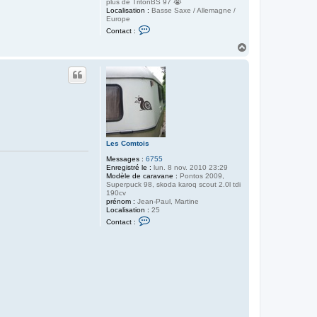
plus de TritonBS 97 😭
Localisation :
Basse Saxe / Allemagne /
Europe
C
Contact :
o
n
H
t
a
a
u
c
t
t
e
r
M
a
r
k
u
Les Comtois
s
Messages :
6755
Enregistré le :
lun. 8 nov. 2010 23:29
Modèle de caravane :
Pontos 2009,
Superpuck 98, skoda karoq scout 2.0l tdi
190cv
prénom :
Jean-Paul, Martine
Localisation :
25
C
Contact :
o
n
t
a
c
t
e
r
L
e
s