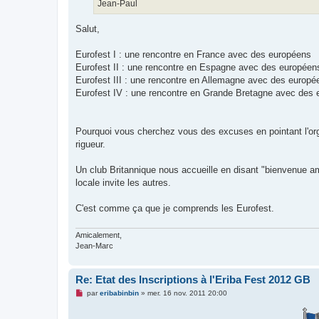
Jean-Paul
Salut,
Eurofest I : une rencontre en France avec des européens
Eurofest II : une rencontre en Espagne avec des européen
Eurofest III : une rencontre en Allemagne avec des europé
Eurofest IV : une rencontre en Grande Bretagne avec des
Pourquoi vous cherchez vous des excuses en pointant l'orga
rigueur.
Un club Britannique nous accueille en disant "bienvenue am
locale invite les autres.
C'est comme ça que je comprends les Eurofest.
Amicalement,
Jean-Marc
Re: Etat des Inscriptions à l'Eriba Fest 2012 GB
M
par
eribabinbin
»
mer. 16 nov. 2011 20:00
e
s
s