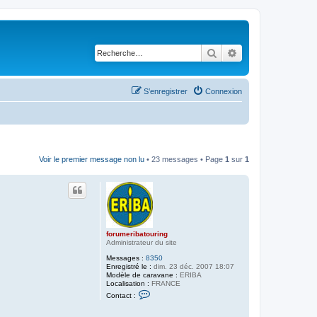
Rechercher
Recherche avancé
S’enregistrer
Connexion
Voir le premier message non lu
• 23 messages • Page
1
sur
1
forumeribatouring
Administrateur du site
Messages :
8350
Enregistré le :
dim. 23 déc. 2007 18:07
Modèle de caravane :
ERIBA
Localisation :
FRANCE
C
Contact :
o
n
t