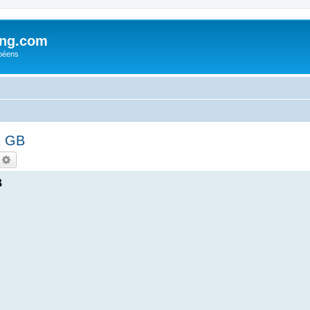
ing.com
péens
12 GB
echercher
Recherche avancée
B