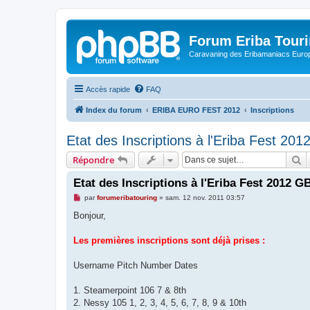
Forum Eriba Tour
Caravaning des Eribamaniacs Euro
Accès rapide
FAQ
Index du forum
ERIBA EURO FEST 2012
Inscriptions
Etat des Inscriptions à l'Eriba Fest 20
R
Répondre
Etat des Inscriptions à l'Eriba Fest 2012 G
M
par
forumeribatouring
»
sam. 12 nov. 2011 03:57
e
s
Bonjour,
s
a
g
Les premières inscriptions sont déjà prises :
e
n
o
Username Pitch Number Dates
n
l
u
1. Steamerpoint 106 7 & 8th
2. Nessy 105 1, 2, 3, 4, 5, 6, 7, 8, 9 & 10th