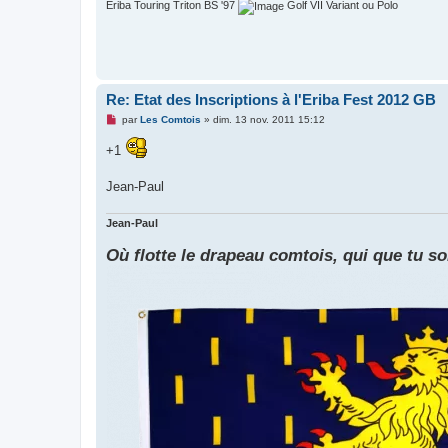
Eriba Touring Triton BS '97
Golf VII Variant ou Polo
l
u
Re: Etat des Inscriptions à l'Eriba Fest 2012 GB
M
par
Les Comtois
»
dim. 13 nov. 2011 15:12
e
s
+1
s
a
g
Jean-Paul
e
n
o
Jean-Paul
n
l
u
Où flotte le drapeau comtois, qui que tu soi