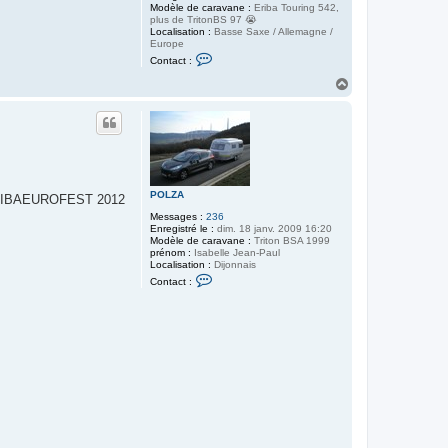
Modèle de caravane :
Eriba Touring 542,
plus de TritonBS 97 😭
Localisation :
Basse Saxe / Allemagne /
Europe
C
Contact :
o
n
H
t
a
a
u
c
t
t
e
r
M
a
r
POLZA
ERIBAEUROFEST 2012
k
u
Messages :
236
s
Enregistré le :
dim. 18 janv. 2009 16:20
Modèle de caravane :
Triton BSA 1999
prénom :
Isabelle Jean-Paul
Localisation :
Dijonnais
C
Contact :
o
n
t
a
c
t
e
r
P
O
L
Z
A