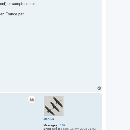
r
ment) et comptons sur
P
O
L
g en France par
Z
A
H
a
u
t
Markus
Messages :
376
Enregistré le :
sam. 19 avr. 2008 21:53