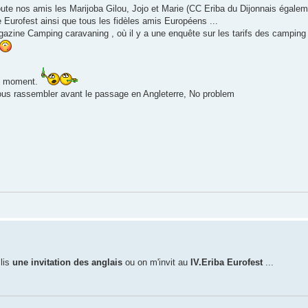
ute nos amis les Marijoba Gilou, Jojo et Marie (CC Eriba du Dijonnais égale
 Eurofest ainsi que tous les fidèles amis Européens ...
magazine Camping caravaning , où il y a une enquête sur les tarifs des campin
ce moment.
ous rassembler avant le passage en Angleterre, No problem
lis
une invitation des anglais
ou on m'invit au
IV.Eriba Eurofest
...