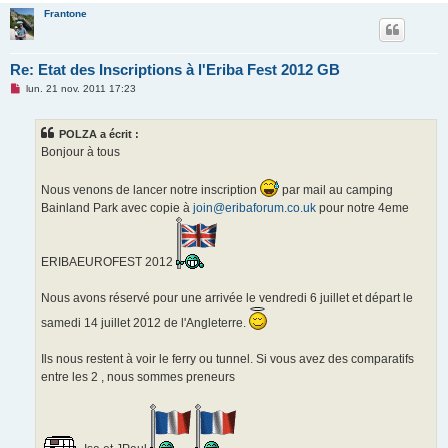
Frantone
Re: Etat des Inscriptions à l'Eriba Fest 2012 GB
M
lun. 21 nov. 2011 17:23
e
s
s
POLZA a écrit :
a
g
Bonjour à tous
e
n
o
Nous venons de lancer notre inscription
par mail au camping
n
Bainland Park avec copie à
join@eribaforum.co.uk
pour notre 4eme
l
u
ERIBAEUROFEST 2012
Nous avons réservé pour une arrivée le vendredi 6 juillet et départ le
samedi 14 juillet 2012 de l'Angleterre.
Ils nous restent à voir le ferry ou tunnel. Si vous avez des comparatifs
entre les 2 , nous sommes preneurs