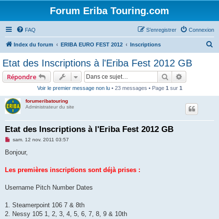
Forum Eriba Touring.com
FAQ
S’enregistrer
Connexion
R
Index du forum
ERIBA EURO FEST 2012
Inscriptions
e
Etat des Inscriptions à l'Eriba Fest 2012 GB
c
Rechercher
Recherche 
Répondre
h
Voir le premier message non lu
• 23 messages • Page
1
sur
1
e
forumeribatouring
r
Administrateur du site
c
h
Etat des Inscriptions à l'Eriba Fest 2012 GB
e
M
sam. 12 nov. 2011 03:57
e
r
s
Bonjour,
s
a
g
Les premières inscriptions sont déjà prises :
e
n
o
Username Pitch Number Dates
n
l
u
1. Steamerpoint 106 7 & 8th
2. Nessy 105 1, 2, 3, 4, 5, 6, 7, 8, 9 & 10th