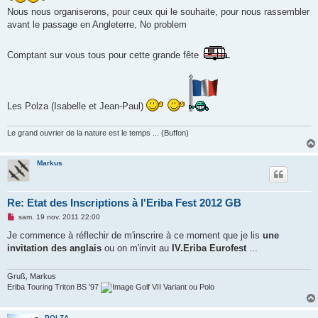
Nous nous organiserons, pour ceux qui le souhaite, pour nous rassembler
avant le passage en Angleterre, No problem
Comptant sur vous tous pour cette grande fête
Les Polza (Isabelle et Jean-Paul)
Le grand ouvrier de la nature est le temps ... (Buffon)
Markus
Re: Etat des Inscriptions à l'Eriba Fest 2012 GB
M
sam. 19 nov. 2011 22:00
e
s
Je commence à réflechir de m'inscrire à ce moment que je lis
une
s
invitation des anglais
ou on m'invit au
IV.Eriba Eurofest
...
a
g
e
n
Gruß, Markus
o
Eriba Touring Triton BS '97
Golf VII Variant ou Polo
n
l
u
POLZA