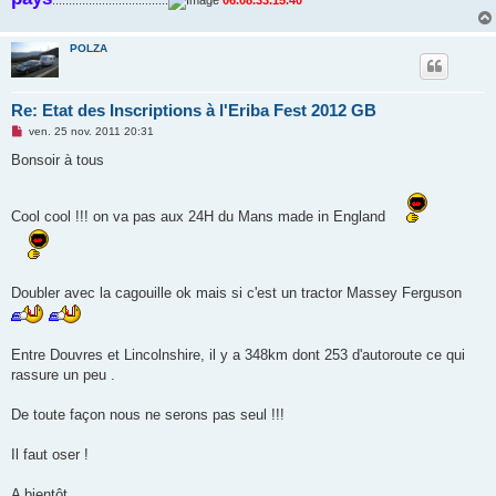
POLZA
Re: Etat des Inscriptions à l'Eriba Fest 2012 GB
M
ven. 25 nov. 2011 20:31
e
s
Bonsoir à tous
s
a
g
e
Cool cool !!! on va pas aux 24H du Mans made in England
n
o
n
l
u
Doubler avec la cagouille ok mais si c'est un tractor Massey Ferguson
Entre Douvres et Lincolnshire, il y a 348km dont 253 d'autoroute ce qui
rassure un peu .
De toute façon nous ne serons pas seul !!!
Il faut oser !
A bientôt