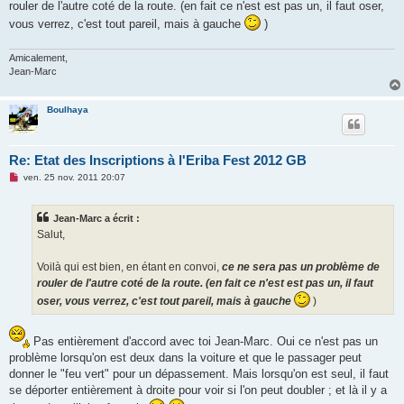
rouler de l'autre coté de la route. (en fait ce n'est est pas un, il faut oser,
vous verrez, c'est tout pareil, mais à gauche
)
Amicalement,
Jean-Marc
Boulhaya
Re: Etat des Inscriptions à l'Eriba Fest 2012 GB
M
ven. 25 nov. 2011 20:07
e
s
s
Jean-Marc a écrit :
a
g
Salut,
e
n
o
Voilà qui est bien, en étant en convoi,
ce ne sera pas un problème de
n
rouler de l'autre coté de la route. (en fait ce n'est est pas un, il faut
l
u
oser, vous verrez, c'est tout pareil, mais à gauche
)
Pas entièrement d'accord avec toi Jean-Marc. Oui ce n'est pas un
problème lorsqu'on est deux dans la voiture et que le passager peut
donner le "feu vert" pour un dépassement. Mais lorsqu'on est seul, il faut
se déporter entièrement à droite pour voir si l'on peut doubler ; et là il y a