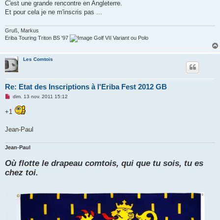
C'est une grande rencontre en Angleterre.
a
g
Et pour cela je ne m'inscris pas ...
e
n
o
Gruß, Markus
n
Eriba Touring Triton BS '97
Golf VII Variant ou Polo
l
u
Les Comtois
Re: Etat des Inscriptions à l'Eriba Fest 2012 GB
M
dim. 13 nov. 2011 15:12
e
s
+1
s
a
g
Jean-Paul
e
n
o
Jean-Paul
n
l
u
Où flotte le drapeau comtois, qui que tu sois, tu es
chez toi.