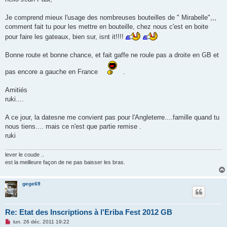
s
a
g
Je comprend mieux l'usage des nombreuses bouteilles de " Mirabelle",,,
e
comment fait tu pour les mettre en bouteille, chez nous c'est en boite
n
o
pour faire les gateaux, bien sur, isnt it!!!!
n
l
u
Bonne route et bonne chance, et fait gaffe ne roule pas a droite en GB et
pas encore a gauche en France
.
Amitiés
ruki....
A ce jour, la datesne me convient pas pour l'Angleterre....famille quand tu
nous tiens.... mais ce n'est que partie remise .
ruki
lever le coude ..
est la meilleure façon de ne pas baisser les bras.
gege69
Re: Etat des Inscriptions à l'Eriba Fest 2012 GB
M
lun. 26 déc. 2011 19:22