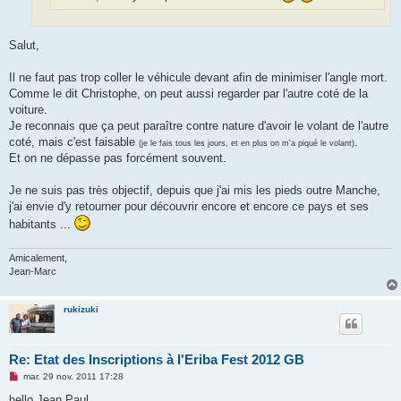
Salut,
Il ne faut pas trop coller le véhicule devant afin de minimiser l'angle mort.
Comme le dit Christophe, on peut aussi regarder par l'autre coté de la
voiture.
Je reconnais que ça peut paraître contre nature d'avoir le volant de l'autre
coté, mais c'est faisable
.
(je le fais tous les jours, et en plus on m'a piqué le volant)
Et on ne dépasse pas forcément souvent.
Je ne suis pas très objectif, depuis que j'ai mis les pieds outre Manche,
j'ai envie d'y retourner pour découvrir encore et encore ce pays et ses
habitants ...
Amicalement,
Jean-Marc
rukizuki
Re: Etat des Inscriptions à l'Eriba Fest 2012 GB
M
mar. 29 nov. 2011 17:28
e
s
hello Jean Paul,