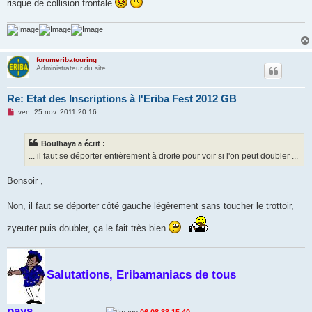
risque de collision frontale
forumeribatouring
Administrateur du site
Re: Etat des Inscriptions à l'Eriba Fest 2012 GB
M
ven. 25 nov. 2011 20:16
e
s
s
Boulhaya a écrit :
a
g
... il faut se déporter entièrement à droite pour voir si l'on peut doubler ...
e
n
o
Bonsoir ,
n
l
u
Non, il faut se déporter côté gauche légèrement sans toucher le trottoir,
zyeuter puis doubler, ça le fait très bien
Salutations, Eribamaniacs de tous
pays
...................................
06.08.33.15.40