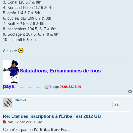
3. Conal 116 6,7 & 8th
4. Ken and Helen 117 6 & 7th
5. grafo 114 6,7 & 8th
6. cyclealiday 109 6,7 & 8th
7. KeithF ? 5,6,7,8 & 9th
8. basherdent 104 5, 6, 7 & 8th
9. Scotsgent 107 5, 6, 7, 8 & 9th
10. Lisa 56 6 & 7th
A suivre
Salutations, Eribamaniacs de tous
pays
...................................
06.08.33.15.40
Markus
Re: Etat des Inscriptions à l'Eriba Fest 2012 GB
M
sam. 12 nov. 2011 19:32
e
s
Cela n'est pas un
IV. Eriba Euro Fest
.
s