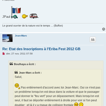
JPaul
Le grand ouvrier de la nature est le temps ... (Buffon)
Jean-Marc
Re: Etat des Inscriptions à l'Eriba Fest 2012 GB
M
dim. 27 nov. 2011 07:58
e
s
s
Boulhaya a écrit :
a
g
e
Jean-Marc a écrit :
n
o
Salut,
n
l
u
Pas entièrement d'accord avec toi Jean-Marc. Oui ce n'est pas
un problème lorsqu'on est deux dans la voiture et que le passager
peut donner le "feu vert" pour un dépassement. Mais lorsqu'on est
seul, il faut se déporter entièrement à droite pour voir si l'on peut
doubler ; et là il y a risque de collision frontale