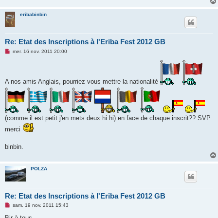
eribabinbin
Re: Etat des Inscriptions à l'Eriba Fest 2012 GB
M
mer. 16 nov. 2011 20:00
e
s
s
a
g
A nos amis Anglais, pourriez vous mettre la nationalité
e
n
o
n
l
u
(comme il est petit j'en mets deux hi hi) en face de chaque inscrit?? SVP
merci
binbin.
POLZA
Re: Etat des Inscriptions à l'Eriba Fest 2012 GB
M
sam. 19 nov. 2011 15:43
e
s
Bjr à tous