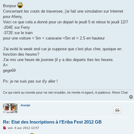
e
s
Bonjour
s
Concernant les couts de traversee, j'ai fait une simulation sur Internet
a
g
pour Aferry,
e
Voici ce que cela a donné pour un depart le jeudi 5 et retour le jeudi 12/7
n
o
-204E sur Ferry
n
-372E sur le train
l
u
pour une voiture < 5m + caravane <5m et < 2.5 en hauteur
J'ai evité le week end car je suppose que c'est plus cher, quoique en
fonction des heures?
J'ai mis une heure de journee (il y a des departs ttes les heures.
A+
gege69
Ps: je ne suis pas sur d'y aller !
Ce qui vient au monde pour ne rien troubler, ne merite ni egard, ni patience. Rene Char
Jeanpi
Re: Etat des Inscriptions à l'Eriba Fest 2012 GB
M
ven. 6 avr. 2012 12:57
e