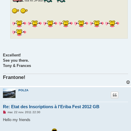
Isa et JPaul
Excellent!
See you there.
Tony & Frances
Frantone!
POLZA
Re: Etat des Inscriptions à l'Eriba Fest 2012 GB
M
mar. 22 nov. 2011 22:30
e
s
Hello my friends
s
a
g