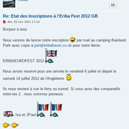
Re: Etat des Inscriptions à l'Eriba Fest 2012 GB
M
dim. 20 nov. 2011 17:14
e
s
Bonjour à tous
s
a
g
Nous venons de lancer notre inscription
par mail au camping Bainland
e
Park avec copie à
join@eribaforum.co.uk
pour notre 4eme
n
o
n
l
u
ERIBAEUROFEST 2012
Nous avons réservé pour une arrivée le vendredi 6 juillet et départ le
samedi 14 juillet 2012 de l'Angleterre.
Ils nous restent à voir le ferry ou tunnel. Si vous avez des comparatifs
entre les 2 , nous sommes preneurs
Isa et JPaul