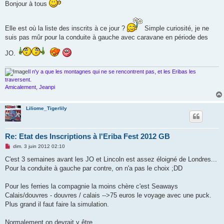
s
Bonjour à tous
s
a
g
e
Elle est où la liste des inscrits à ce jour ?
Simple curiosité, je ne
n
suis pas mûr pour la conduite à gauche avec caravane en période des
o
n
l
JO.
u
Il n'y a que les montagnes qui ne se rencontrent pas, et les Eribas les
traversent.
Amicalement, Jeanpi
Liliome_Tigerlily
Re: Etat des Inscriptions à l'Eriba Fest 2012 GB
M
dim. 3 juin 2012 02:10
e
s
C'est 3 semaines avant les JO et Lincoln est assez éloigné de Londres...
s
Pour la conduite à gauche par contre, on n'a pas le choix ;DD
a
g
e
Pour les ferries la compagnie la moins chère c'est Seaways
n
o
Calais/douvres - douvres / calais -->75 euros le voyage avec une puck.
n
Plus grand il faut faire la simulation.
l
u
Normalement on devrait y être...