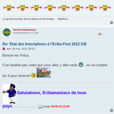
Le grand ouvrier de la nature est le temps ... (Buffon)
forumeribatouring
Administrateur du site
Re: Etat des Inscriptions à l'Eriba Fest 2012 GB
M
dim. 20 nov. 2011 20:51
e
s
Bonsoir les Polza,
s
a
g
Il ne faudrait pas croire que vous allez y aller seuls
, on va compter
e
n
o
les € pour réserver
n
l
u
Salutations, Eribamaniacs de tous
pays
...................................
06.08.33.15.40