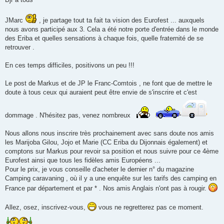
s
a
g
JMarc
, je partage tout ta fait ta vision des Eurofest ... auxquels
e
nous avons participé aux 3. Cela a été notre porte d'entrée dans le monde
n
o
des Eriba et quelles sensations à chaque fois, quelle fraternité de se
n
retrouver .
l
u
En ces temps difficiles, positivons un peu !!!
Le post de Markus et de JP le Franc-Comtois , ne font que de mettre le
doute à tous ceux qui auraient peut être envie de s'inscrire et c'est
dommage . N'hésitez pas, venez nombreux
Nous allons nous inscrire très prochainement avec sans doute nos amis
les Marijoba Gilou, Jojo et Marie (CC Eriba du Dijonnais également) et
comptons sur Markus pour revoir sa position et nous suivre pour ce 4ème
Eurofest ainsi que tous les fidèles amis Européens ...
Pour le prix, je vous conseille d'acheter le dernier n° du magazine
Camping caravaning , où il y a une enquête sur les tarifs des camping en
France par département et par * . Nos amis Anglais n'ont pas à rougir.
Allez, osez, inscrivez-vous,
vous ne regretterez pas ce moment.