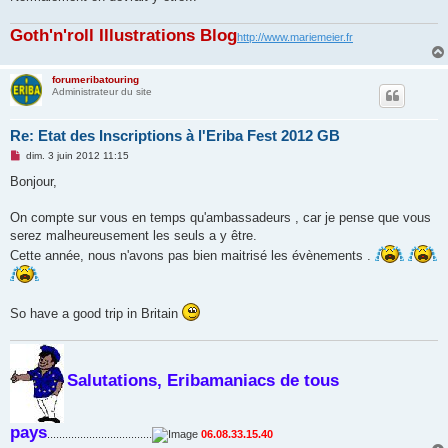
Goth'n'roll Illustrations Blog
http://www.mariemeier.fr
forumeribatouring
Administrateur du site
Re: Etat des Inscriptions à l'Eriba Fest 2012 GB
M
dim. 3 juin 2012 11:15
e
s
Bonjour,
s
a
g
On compte sur vous en temps qu'ambassadeurs , car je pense que vous
e
serez malheureusement les seuls a y être.
n
o
Cette année, nous n'avons pas bien maitrisé les évènements .
n
l
u
So have a good trip in Britain
Salutations, Eribamaniacs de tous
pays
...................................
06.08.33.15.40