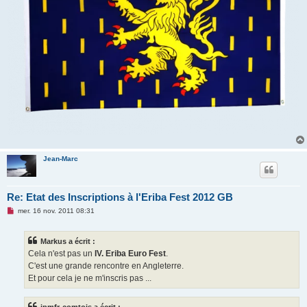
Jean-Marc
Re: Etat des Inscriptions à l'Eriba Fest 2012 GB
M
mer. 16 nov. 2011 08:31
e
s
s
Markus a écrit :
a
g
Cela n'est pas un
IV. Eriba Euro Fest
.
e
C'est une grande rencontre en Angleterre.
n
o
Et pour cela je ne m'inscris pas ...
n
l
u