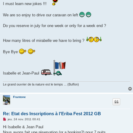
e
I must learn new jokes !!!
n
o
n
We are so enjoy to drive our caravan on left
l
u
Do you reserve in july for one week or only for a week end ?
How many litres of mirabelle we have to bring ?
Bye Bye
Isabelle et Jean-Paul
Le grand ouvrier de la nature est le temps ... (Buffon)
Frantone
Re: Etat des Inscriptions à l'Eriba Fest 2012 GB
M
jeu. 24 nov. 2011 00:41
e
s
Hi Isabelle & Jean Paul
s
Nous avons fait une réservation (or a booking?) pour 7 nuits.