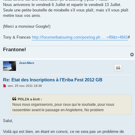
a
g
Nous arriverons le vendredi 6 Juillet et repartir le vendredi 13 Juillet.
e
Seule une petite bouteille de mirabelle s'il vous plaît, mais s'il vous plaît
n
o
mettre tous vos amis.
n
l
u
(Merci a monsieur Google!)
Tony & Frances
http://forumeribatouring.com/posting.ph ... =89&t=4841
#
Frantone!
Jean-Marc
Re: Etat des Inscriptions à l'Eriba Fest 2012 GB
M
ven. 25 nov. 2011 18:38
e
s
s
POLZA a écrit :
a
g
Nous nous organiserons, pour ceux qui le souhaite, pour nous
e
rassembler avant le passage en Angleterre, No problem
n
o
n
Salut,
l
u
Voilà qui est bien, en étant en convoi, ce ne sera pas un problème de