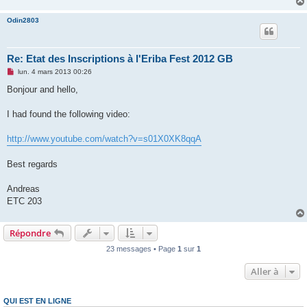
Odin2803
Re: Etat des Inscriptions à l'Eriba Fest 2012 GB
M
lun. 4 mars 2013 00:26
e
s
Bonjour and hello,
s
a
g
I had found the following video:
e
n
o
http://www.youtube.com/watch?v=s01X0XK8qqA
n
l
u
Best regards
Andreas
ETC 203
Répondre
23 messages • Page
1
sur
1
Aller à
QUI EST EN LIGNE