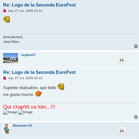
Re: Logo de la Seconda EuroFest
M
mar. 27 oct. 2009 13:12
e
s
s
a
g
e
n
Amicalement,
o
Jean-Marc
n
l
u
segilou17
Re: Logo de la Seconda EuroFest
M
mar. 27 oct. 2009 20:12
e
s
Superbe réalisation, que bello
s
a
me gusta mucho
g
e
n
Qui chap'tit va loin...!!!
o
n
l
u
Bidochon 03