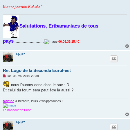
l
u
Bonne journée Kokolo "
Salutations, Eribamaniacs de tous
pays
...................................
06.08.33.15.40
lr(e)17
Re: Logo de la Seconda EuroFest
M
lun. 31 mai 2010 20:38
e
s
nous l'aurons donc dans le sac :-D
s
Et celui du forum sera peut être là aussi ?
a
g
e
n
Martine
& Bernard, leurs 2 whippetounes !
o
n
Le bonheur en Eriba
l
u
lr(e)17