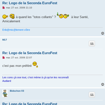
Re: Logo de la Seconda EuroFest
M
mar. 27 oct. 2009 21:10
e
s
s
à quand les "totos collants" ?
à leur Santé,
a
Amicalement
g
e
n
Erib@mic@lement vôtre
o
n
l
u
M17
Re: Logo de la Seconda EuroFest
M
mar. 27 oct. 2009 22:07
e
s
c'est pas mon préféré
s
a
g
e
n
Les cons çà ose tout, c'est mème à çà qu'on les reconnaît
o
Audiard
n
l
u
Bidochon 03
Re: Logo de la Seconda EuroFest