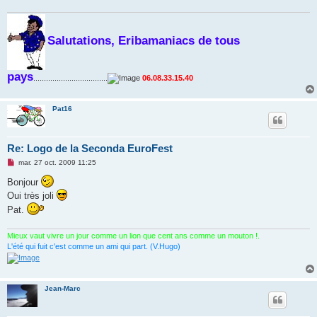
Salutations, Eribamaniacs de tous
pays
...................................
06.08.33.15.40
Pat16
Re: Logo de la Seconda EuroFest
M
mar. 27 oct. 2009 11:25
e
s
Bonjour
s
Oui très joli
a
g
Pat.
e
n
o
Mieux vaut vivre un jour comme un lion que cent ans comme un mouton !.
n
L'été qui fuit c'est comme un ami qui part. (V.Hugo)
l
u
Jean-Marc