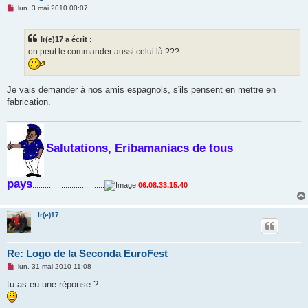
M
lun. 3 mai 2010 00:07
e
s
s
lr(e)17 a écrit :
a
g
on peut le commander aussi celui là ???
e
n
o
n
Je vais demander à nos amis espagnols, s'ils pensent en mettre en
l
u
fabrication.
Salutations, Eribamaniacs de tous
pays
...................................
06.08.33.15.40
lr(e)17
Re: Logo de la Seconda EuroFest
M
lun. 31 mai 2010 11:08
e
s
tu as eu une réponse ?
s
a
g