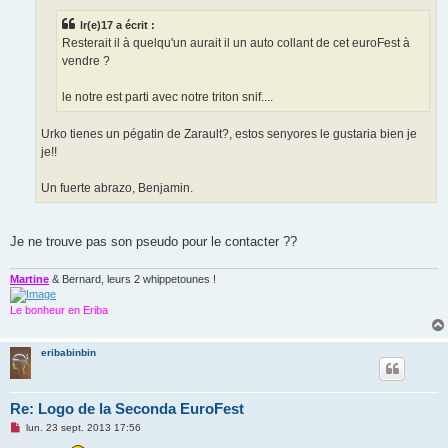
g
e
lr(e)17 a écrit :
n
o
Resterait il à quelqu'un aurait il un auto collant de cet euroFest à
n
vendre ?
l
u
le notre est parti avec notre triton snif....
Urko tienes un pégatin de Zarault?, estos senyores le gustaria bien je
je!!
Un fuerte abrazo, Benjamin.
Je ne trouve pas son pseudo pour le contacter ??
Martine
& Bernard, leurs 2 whippetounes !
Le bonheur en Eriba
eribabinbin
Re: Logo de la Seconda EuroFest
M
lun. 23 sept. 2013 17:56
e