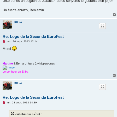
Urko tienes un pégatin de Zarault?, estos senyores le gustaria bien je je!!
Un fuerte abrazo, Benjamin.
lr(e)17
Re: Logo de la Seconda EuroFest
M
ven. 20 sept. 2013 12:14
e
s
Merci
s
a
g
e
n
Martine
& Bernard, leurs 2 whippetounes !
o
n
Le bonheur en Eriba
l
u
lr(e)17
Re: Logo de la Seconda EuroFest
M
lun. 23 sept. 2013 14:39
e
s
s
eribabinbin a écrit :
a