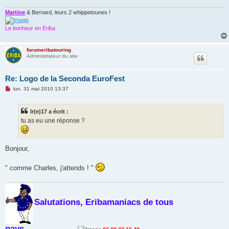
e
n
Martine
& Bernard, leurs 2 whippetounes !
o
n
Le bonheur en Eriba
l
u
forumeribatouring
Administrateur du site
Re: Logo de la Seconda EuroFest
M
lun. 31 mai 2010 13:37
e
s
s
lr(e)17 a écrit :
a
g
tu as eu une réponse ?
e
n
o
n
Bonjour,
l
u
" comme Charles, j'attends ! "
Salutations, Eribamaniacs de tous
pays