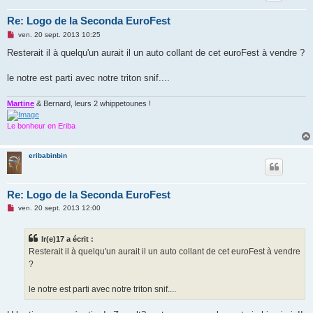
Re: Logo de la Seconda EuroFest
M
ven. 20 sept. 2013 10:25
e
s
Resterait il à quelqu'un aurait il un auto collant de cet euroFest à vendre ?
s
a
g
le notre est parti avec notre triton snif....
e
n
o
Martine
& Bernard, leurs 2 whippetounes !
n
l
Le bonheur en Eriba
u
eribabinbin
Re: Logo de la Seconda EuroFest
M
ven. 20 sept. 2013 12:00
e
s
s
lr(e)17 a écrit :
a
g
Resterait il à quelqu'un aurait il un auto collant de cet euroFest à vendre
e
?
n
o
n
le notre est parti avec notre triton snif....
l
u