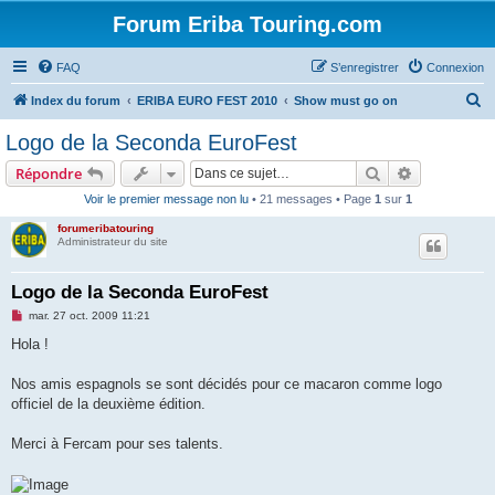
Forum Eriba Touring.com
FAQ
S’enregistrer
Connexion
R
Index du forum
ERIBA EURO FEST 2010
Show must go on
e
Logo de la Seconda EuroFest
c
Rechercher
Recherche 
Répondre
h
Voir le premier message non lu
• 21 messages • Page
1
sur
1
e
forumeribatouring
r
Administrateur du site
c
h
Logo de la Seconda EuroFest
e
M
mar. 27 oct. 2009 11:21
e
r
s
Hola !
s
a
g
Nos amis espagnols se sont décidés pour ce macaron comme logo
e
officiel de la deuxième édition.
n
o
n
Merci à Fercam pour ses talents.
l
u