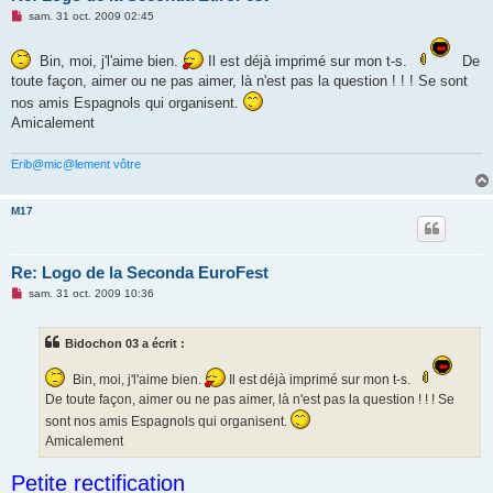
M
sam. 31 oct. 2009 02:45
e
s
s
Bin, moi, j'l'aime bien.
Il est déjà imprimé sur mon t-s.
De
a
toute façon, aimer ou ne pas aimer, là n'est pas la question ! ! ! Se sont
g
e
nos amis Espagnols qui organisent.
n
Amicalement
o
n
l
u
Erib@mic@lement vôtre
M17
Re: Logo de la Seconda EuroFest
M
sam. 31 oct. 2009 10:36
e
s
s
Bidochon 03 a écrit :
a
g
e
Bin, moi, j'l'aime bien.
Il est déjà imprimé sur mon t-s.
n
De toute façon, aimer ou ne pas aimer, là n'est pas la question ! ! ! Se
o
n
sont nos amis Espagnols qui organisent.
l
u
Amicalement
Petite rectification