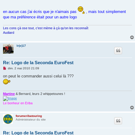
en aucun cas j'ai écris que je n'aimais pas
, mais tout simplement
que ma préférence était pour un autre logo
Les cons çà ose tout, c'est mème à çà qu'on les reconnaît
Audiard
lr(e)17
Re: Logo de la Seconda EuroFest
M
dim. 2 mai 2010 21:09
e
s
on peut le commander aussi celui là ???
s
a
g
e
n
Martine
& Bernard, leurs 2 whippetounes !
o
n
Le bonheur en Eriba
l
u
forumeribatouring
Administrateur du site
Re: Logo de la Seconda EuroFest