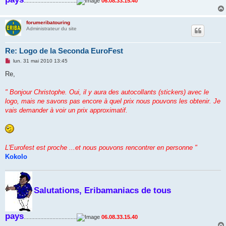
...................................
06.08.33.15.40
forumeribatouring
Administrateur du site
Re: Logo de la Seconda EuroFest
M
lun. 31 mai 2010 13:45
e
s
Re,
s
a
g
" Bonjour Christophe. Oui, il y aura des autocollants (stickers) avec le
e
logo, mais ne savons pas encore à quel prix nous pouvons les obtenir. Je
n
o
vais demander à voir un prix approximatif.
n
l
u
L'Eurofest est proche ...et nous pouvons rencontrer en personne "
Kokolo
Salutations, Eribamaniacs de tous
pays
...................................
06.08.33.15.40