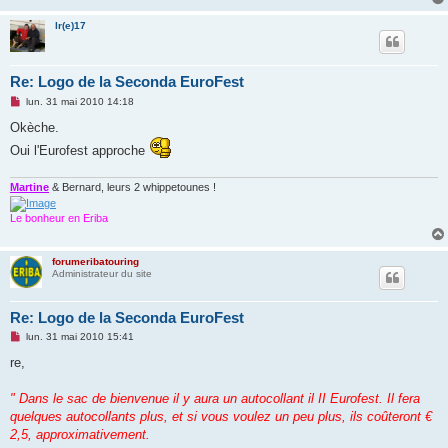
lr(e)17
Re: Logo de la Seconda EuroFest
M
lun. 31 mai 2010 14:18
e
s
Okèche.
s
Oui l'Eurofest approche
a
g
e
n
Martine
& Bernard, leurs 2 whippetounes !
o
n
Le bonheur en Eriba
l
u
forumeribatouring
Administrateur du site
Re: Logo de la Seconda EuroFest
M
lun. 31 mai 2010 15:41
e
s
re,
s
a
g
" Dans le sac de bienvenue il y aura un autocollant il II Eurofest. Il fera
e
quelques autocollants plus, et si vous voulez un peu plus, ils coûteront €
n
o
2,5, approximativement.
n