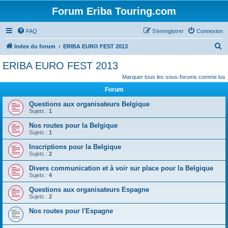
Forum Eriba Touring.com
FAQ
S’enregistrer
Connexion
R
Index du forum
ERIBA EURO FEST 2013
e
ERIBA EURO FEST 2013
c
Marquer tous les sous-forums comme lus
h
Forum
e
Questions aux organisateurs Belgique
r
Sujets :
1
c
Nos routes pour la Belgique
h
Sujets :
1
e
Inscriptions pour la Belgique
Sujets :
2
r
Divers communication et à voir sur place pour la Belgique
Sujets :
4
Questions aux organisateurs Espagne
Sujets :
2
Nos routes pour l'Espagne