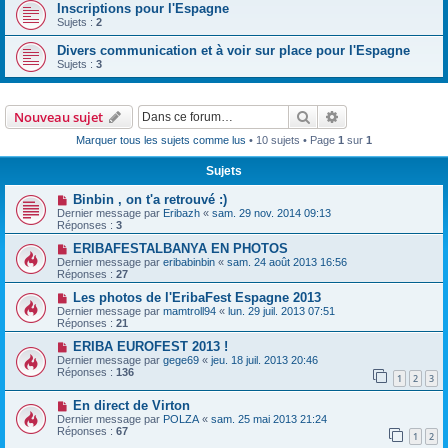
Inscriptions pour l'Espagne
Sujets :
2
Divers communication et à voir sur place pour l'Espagne
Sujets :
3
Rechercher
Recherche avanc
Nouveau sujet
Marquer tous les sujets comme lus
• 10 sujets • Page
1
sur
1
Sujets
Binbin , on t'a retrouvé :)
Dernier message par
Eribazh
«
sam. 29 nov. 2014 09:13
Réponses :
3
ERIBAFESTALBANYA EN PHOTOS
Dernier message par
eribabinbin
«
sam. 24 août 2013 16:56
Réponses :
27
Les photos de l'EribaFest Espagne 2013
Dernier message par
mamtroll94
«
lun. 29 juil. 2013 07:51
Réponses :
21
ERIBA EUROFEST 2013 !
Dernier message par
gege69
«
jeu. 18 juil. 2013 20:46
Réponses :
136
1
2
3
En direct de Virton
Dernier message par
POLZA
«
sam. 25 mai 2013 21:24
Réponses :
67
1
2