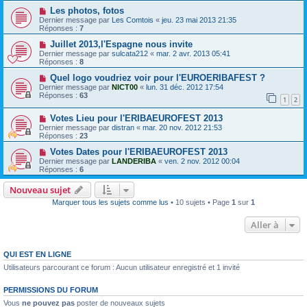
Les photos, fotos
Dernier message par
Les Comtois
«
jeu. 23 mai 2013 21:35
Réponses :
7
Juillet 2013,l'Espagne nous invite
Dernier message par
sulcata212
«
mar. 2 avr. 2013 05:41
Réponses :
8
Quel logo voudriez voir pour l'EUROERIBAFEST ?
Dernier message par
NICT00
«
lun. 31 déc. 2012 17:54
Réponses :
63
1
2
Votes Lieu pour l'ERIBAEUROFEST 2013
Dernier message par
distran
«
mar. 20 nov. 2012 21:53
Réponses :
23
Votes Dates pour l'ERIBAEUROFEST 2013
Dernier message par
LANDERIBA
«
ven. 2 nov. 2012 00:04
Réponses :
6
Nouveau sujet
Marquer tous les sujets comme lus
• 10 sujets • Page
1
sur
1
Aller à
QUI EST EN LIGNE
Utilisateurs parcourant ce forum : Aucun utilisateur enregistré et 1 invité
PERMISSIONS DU FORUM
Vous
ne pouvez pas
poster de nouveaux sujets